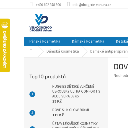
Přejít
+420 602 378 900
info@drogerie-vanura.cz
na
obsah
Pánská kosmetika
Dámská kosmetika
Dětská
Domů
Dámská kosmetika
Dámské antiperspiran
P
DOV
o
s
Průměr
Neohod
Top 10 produktů
t
hodnoce
r
produkt
HUGGIES DĚTSKÉ VLHČENÉ
a
UBROUSKY ULTRA COMFORT S
je
ALOE VERA 56 KS
0,0
n
29 Kč
z
n
5
í
DOVE SILK GLOW 300 ML
hvězdič
119 Kč
p
a
ÚSTAV LÉKAŘSKÉ KOSMETIKY