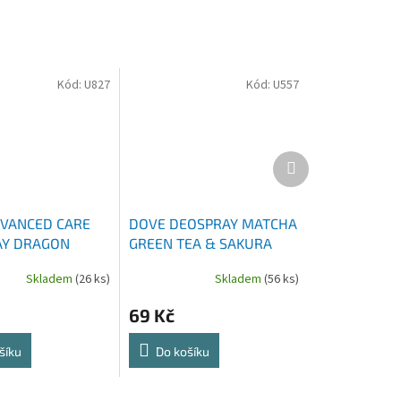
Kód:
U827
Kód:
U557
Další
produkt
VANCED CARE
DOVE DEOSPRAY MATCHA
AY DRAGON
GREEN TEA & SAKURA
0 ML
BLOOSUM 150 ML
Skladem
(26 ks)
Skladem
(56 ks)
69 Kč
šíku
Do košíku