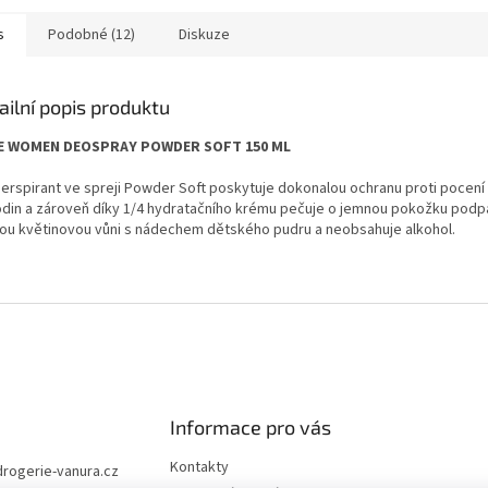
s
Podobné (12)
Diskuze
ailní popis produktu
E WOMEN DEOSPRAY POWDER SOFT 150 ML
perspirant ve spreji Powder Soft poskytuje dokonalou ochranu proti pocení
odin a zároveň díky 1/4 hydratačního krému pečuje o jemnou pokožku podp
ou květinovou vůni s nádechem dětského pudru a neobsahuje alkohol.
Informace pro vás
Kontakty
drogerie-vanura.cz