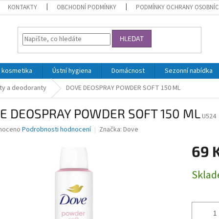
KONTAKTY
OBCHODNÍ PODMÍNKY
PODMÍNKY OCHRANY OSOBNÍC
HLEDAT
 kosmetika
Ústní hygiena
Domácnost
Sezonní nabídka
ty a deodoranty
DOVE DEOSPRAY POWDER SOFT 150 ML
E DEOSPRAY POWDER SOFT 150 ML
U524
né
noceno
Podrobnosti hodnocení
Značka:
Dove
ní
69 
u
Měrná
Skla
cena:
ek.