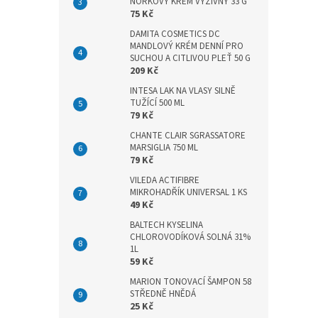
n
NORKOVÝ KRÉM VÝŽIVNÝ 33 G
75 Kč
e
l
DAMITA COSMETICS DC
MANDLOVÝ KRÉM DENNÍ PRO
SUCHOU A CITLIVOU PLEŤ 50 G
209 Kč
INTESA LAK NA VLASY SILNĚ
TUŽÍCÍ 500 ML
79 Kč
CHANTE CLAIR SGRASSATORE
MARSIGLIA 750 ML
79 Kč
VILEDA ACTIFIBRE
MIKROHADŘÍK UNIVERSAL 1 KS
49 Kč
BALTECH KYSELINA
CHLOROVODÍKOVÁ SOLNÁ 31%
1L
59 Kč
MARION TONOVACÍ ŠAMPON 58
STŘEDNĚ HNĚDÁ
25 Kč