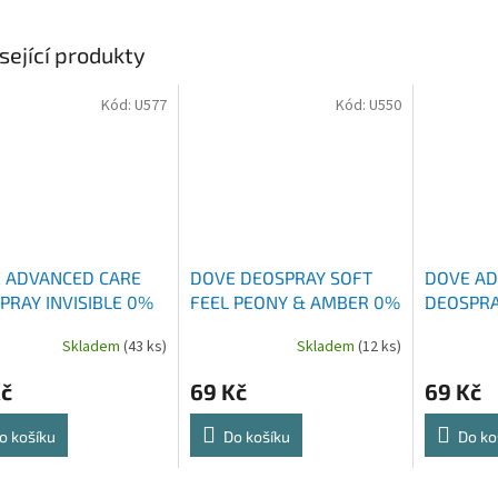
sející produkty
Kód:
U577
Kód:
U550
 ADVANCED CARE
DOVE DEOSPRAY SOFT
DOVE AD
PRAY INVISIBLE 0%
FEEL PEONY & AMBER 0%
DEOSPR
ÍKU 150 ML
ALCOHOL 150 ML
FRUIT 15
Skladem
(43 ks)
Skladem
(12 ks)
Kč
69 Kč
69 Kč
o košíku
Do košíku
Do ko