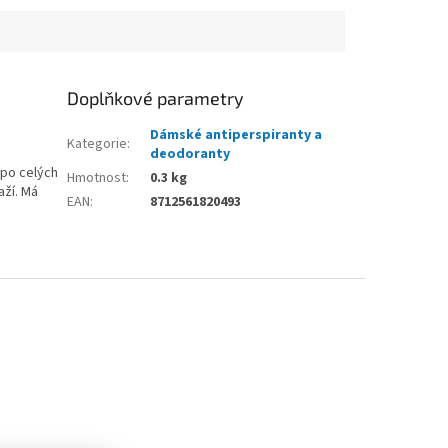
Doplňkové parametry
Dámské antiperspiranty a
Kategorie
:
deodoranty
 po celých
Hmotnost
:
0.3 kg
aží. Má
EAN
:
8712561820493