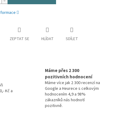
informace
ZEPTAT SE
HLÍDAT
SDÍLET
Máme přes 2 300
pozitivních hodnocení
Máme více jak 2 300 recenzí na
ři
Google a Heurece s celkovým
,- Kč a
hodnocením 4,9 a 98%
zákazníků nás hodnotí
pozitivně.