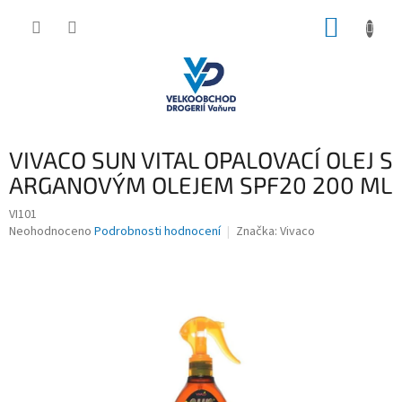
Přejít
NÁKUP
na
obsah
KOŠÍK
VIVACO SUN VITAL OPALOVACÍ OLEJ S
ARGANOVÝM OLEJEM SPF20 200 ML
VI101
Průměrné
Neohodnoceno
Podrobnosti hodnocení
Značka:
Vivaco
hodnocení
produktu
je
0,0
z
5
hvězdiček.