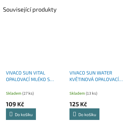
Související produkty
VIVACO SUN VITAL
VIVACO SUN WATER
OPALOVACÍ MLÉKO S
KVĚTINOVÁ OPALOVACÍ
ARGANOVÝM OLEJEM
VODA S TYROSINEM SPF0
SPF10 200 ML
300 ML
Skladem
(27 ks)
Skladem
(13 ks)
109 Kč
125 Kč
Do košíku
Do košíku