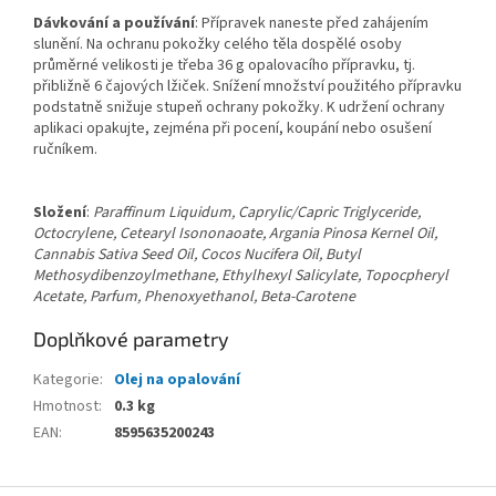
Dávkování a používání
: Přípravek naneste před zahájením
slunění. Na ochranu pokožky celého těla dospělé osoby
průměrné velikosti je třeba 36 g opalovacího přípravku, tj.
přibližně 6 čajových lžiček. Snížení množství použitého přípravku
podstatně snižuje stupeň ochrany pokožky. K udržení ochrany
aplikaci opakujte, zejména při pocení, koupání nebo osušení
ručníkem.
Složení
:
Paraffinum Liquidum, Caprylic/Capric Triglyceride,
Octocrylene, Cetearyl Isononaoate, Argania Pinosa Kernel Oil,
Cannabis Sativa Seed Oil, Cocos Nucifera Oil, Butyl
Methosydibenzoylmethane, Ethylhexyl Salicylate, Topocpheryl
Acetate, Parfum, Phenoxyethanol, Beta-Carotene
Doplňkové parametry
Kategorie
:
Olej na opalování
Hmotnost
:
0.3 kg
EAN
:
8595635200243