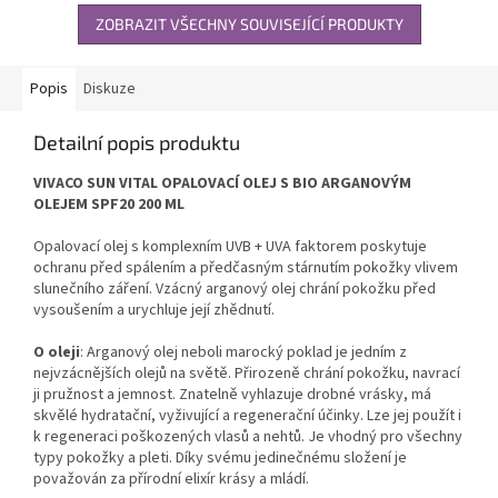
ZOBRAZIT VŠECHNY SOUVISEJÍCÍ PRODUKTY
Popis
Diskuze
Detailní popis produktu
VIVACO SUN VITAL OPALOVACÍ OLEJ S BIO ARGANOVÝM
OLEJEM SPF20 200 ML
Opalovací olej s komplexním UVB + UVA faktorem poskytuje
ochranu před spálením a předčasným stárnutím pokožky vlivem
slunečního záření. Vzácný arganový olej chrání pokožku před
vysoušením a urychluje její zhědnutí.
O oleji
: Arganový olej neboli marocký poklad je jedním z
nejvzácnějších olejů na světě. Přirozeně chrání pokožku, navrací
ji pružnost a jemnost. Znatelně vyhlazuje drobné vrásky, má
skvělé hydratační, vyživující a regenerační účinky. Lze jej použít i
k regeneraci poškozených vlasů a nehtů. Je vhodný pro všechny
typy pokožky a pleti. Díky svému jedinečnému složení je
považován za přírodní elixír krásy a mládí.