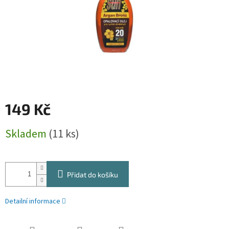
149 Kč
Měrná
Skladem
(11 ks)
cena:
Přidat do košíku
Detailní informace