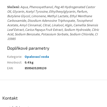
Složení:
Aqua, Phenoxyethanol, Peg-40 Hydrogenated Castor
Oil, Glycerin, Acetyl Tyrosine, Ethylhexylglycerin, Parfum,
Butylene Glycol, Limonene, Methyl Lactate, Ethyl Menthane
Carboxamide, Disodium Adenosine Triphospate, Tocopherol
Acetate, Amyl Cinnamal, Citral, Linalool, Algin, Camellia Sinensis
Leaf Extract, Carica Papaya Fruit Extract, Sodium Hydroxide, Citric
Acid, Sodium Benzoate, Potassium Sorbate, Sodium Chloride, CI
15985
Doplňkové parametry
Kategorie
:
Opalovací voda
Hmotnost
:
0.4 kg
EAN
:
8595635209130
Z
á
p
a
Kontakt
t