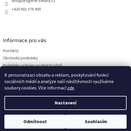
info
@
drogerie-vanura.cz
í
+420 602 378 900
Informace pro vás
Kontakty
Obchodní podmínky
Podmínky ochrany osobních údajů
Dodací a platební podmínky
K personalizaci obsahu a reklam, poskytování funkcí
sociálních médií a analýze naší návštěvnosti využíváme
soubory cookies. Více informací
zde
.
Vytvořil Shoptet
Nastavení
Copyright 2026
drogerie-vanura.cz
. Všechna práva vyhrazena.
Odmítnout
Souhlasím
Upravit nastavení cookies