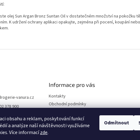
tí:
ste olej Sun Argan Bronz Suntan Oil v dostatečném množství na pokožku tě
ním. K udržení ochrany aplikaci opakujte, zejména při pocení, koupání nebo
íkem.
Informace pro vás
Kontakty
drogerie-vanura.cz
Obchodní podmínky
02 378 900
Podmínky ochrany osobních
údajů
aci obsahu a reklam, poskytování funkcí
Odmítnout
édií a analýze naší návštěvnosti využíváme
Dodací a platební podmínky
ies. Více informací
zde
.