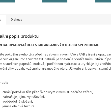
s
Diskuze
ailní popis produktu
ITAL OPALOVACÍ OLEJ S BIO ARGANOVÝM OLEJEM SPF20 100 ML
ňte pokožku svého těla před negativním vlivem UVA a UVB záření s opalova
co Sun Argan Bronz Suntan Oil. Zabraňuje spálení a předčasnému stárnutí p
m slunečních paprsků. Dodává jí potřebnou hydrataci a urychluje její zhnědn
ování díky obsahu vzácného arganového oleje. Užívejte si krásných slunnýc
.
nosti:
chrání pokožku těla před škodlivým vlivem slunečního záření,
zabraňuje jejímu vysušování,
voděodolné složení,
jemná olejová textura.