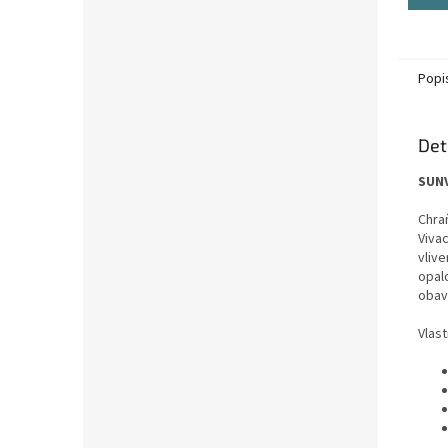
Popi
Det
SUNV
Chra
Viva
vlive
opal
obav
Vlast