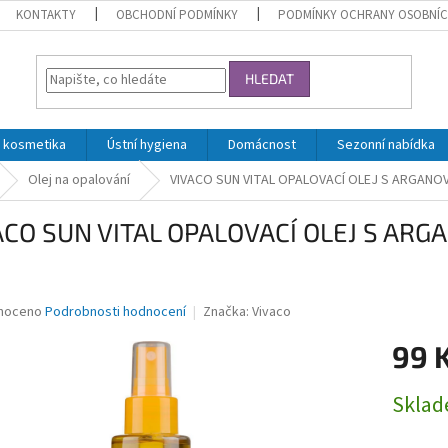
KONTAKTY
OBCHODNÍ PODMÍNKY
PODMÍNKY OCHRANY OSOBNÍC
HLEDAT
 kosmetika
Ústní hygiena
Domácnost
Sezonní nabídka
Olej na opalování
VIVACO SUN VITAL OPALOVACÍ OLEJ S ARGANO
ACO SUN VITAL OPALOVACÍ OLEJ S AR
né
noceno
Podrobnosti hodnocení
Značka:
Vivaco
ní
99 
u
Měrná
Skla
cena:
ek.