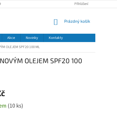
H ÚDAJŮ
DODACÍ A PLATEBNÍ PODMÍNKY
Přihlášení
NÁKUPNÍ
Prázdný košík
KOŠÍK
Akce
Novinky
Kontakty
VÝM OLEJEM SPF20 100 ML
GANOVÝM OLEJEM SPF20 100
Kč
dem
(10 ks)