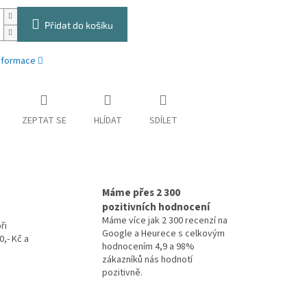
Přidat do košíku
informace
ZEPTAT SE
HLÍDAT
SDÍLET
Máme přes 2 300
pozitivních hodnocení
Máme více jak 2 300 recenzí na
ři
Google a Heurece s celkovým
,- Kč a
hodnocením 4,9 a 98%
zákazníků nás hodnotí
pozitivně.