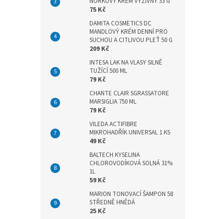
n
NORKOVÝ KRÉM VÝŽIVNÝ 33 G
75 Kč
e
l
DAMITA COSMETICS DC
MANDLOVÝ KRÉM DENNÍ PRO
SUCHOU A CITLIVOU PLEŤ 50 G
209 Kč
INTESA LAK NA VLASY SILNĚ
TUŽÍCÍ 500 ML
79 Kč
CHANTE CLAIR SGRASSATORE
MARSIGLIA 750 ML
79 Kč
VILEDA ACTIFIBRE
MIKROHADŘÍK UNIVERSAL 1 KS
49 Kč
BALTECH KYSELINA
CHLOROVODÍKOVÁ SOLNÁ 31%
1L
59 Kč
MARION TONOVACÍ ŠAMPON 58
STŘEDNĚ HNĚDÁ
25 Kč