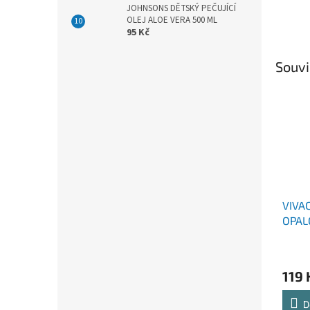
JOHNSONS DĚTSKÝ PEČUJÍCÍ
OLEJ ALOE VERA 500 ML
95 Kč
Souvi
VIVA
OPAL
ARGA
SPF3
119 
D