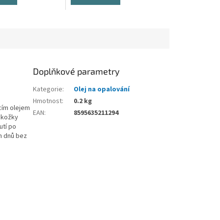
Doplňkové parametry
Kategorie
:
Olej na opalování
Hmotnost
:
0.2 kg
cím olejem
EAN
:
8595635211294
okožky
utí po
h dnů bez