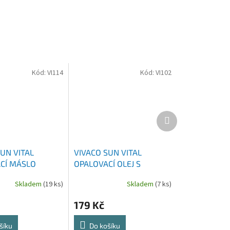
Kód:
VI114
Kód:
VI102
Další
produkt
UN VITAL
VIVACO SUN VITAL
CÍ MÁSLO
OPALOVACÍ OLEJ S
RONZER GLITTER
ARGANOVÝM OLEJEM
Skladem
(19 ks)
Skladem
(7 ks)
00 ML
SPF30 200 ML
179 Kč
šíku
Do košíku