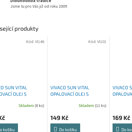
Dlouhodobá tradice
Jsme tu pro Vás již od roku 2009
sející produkty
Kód:
VI146
Kód:
VI101
CO SUN VITAL
VIVACO SUN VITAL
VIVACO S
OVACÍ OLEJ S
OPALOVACÍ OLEJ S
OPALOVA
NOVÝM OLEJEM
ARGANOVÝM OLEJEM
ARGAN B
Skladem
(8 ks)
Skladem
(11 ks)
0 100 ML
SPF20 200 ML
SPF15 2
Kč
149 Kč
169 Kč
o košíku
Do košíku
Do ko