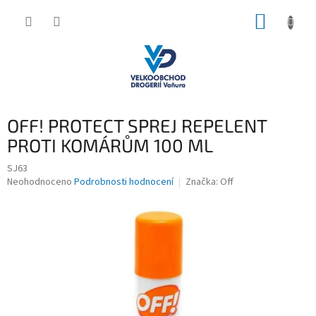
Přejít
NÁKUP
na
obsah
KOŠÍK
OFF! PROTECT SPREJ REPELENT
PROTI KOMÁRŮM 100 ML
SJ63
Průměrné
Neohodnoceno
Podrobnosti hodnocení
Značka:
Off
hodnocení
produktu
je
0,0
z
5
hvězdiček.