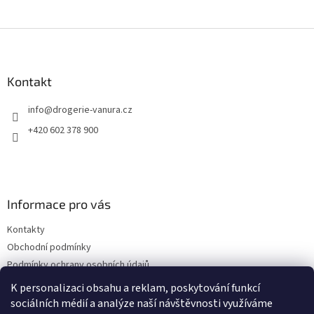
Z
á
p
a
Kontakt
t
info
@
drogerie-vanura.cz
í
+420 602 378 900
Informace pro vás
Kontakty
Obchodní podmínky
Podmínky ochrany osobních údajů
Dodací a platební podmínky
K personalizaci obsahu a reklam, poskytování funkcí
sociálních médií a analýze naší návštěvnosti využíváme