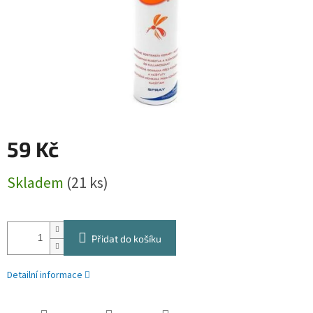
59 Kč
Měrná
Skladem
(21 ks)
cena:
Přidat do košíku
Detailní informace