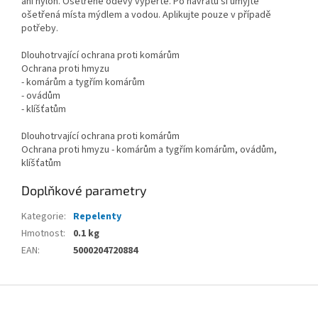
ani nylon. Ošetřené oděvy vyperte. Po návratu si umyjte
ošetřená místa mýdlem a vodou. Aplikujte pouze v případě
potřeby.
Dlouhotrvající ochrana proti komárům
Ochrana proti hmyzu
- komárům a tygřím komárům
- ovádům
- klíšťatům
Dlouhotrvající ochrana proti komárům
Ochrana proti hmyzu - komárům a tygřím komárům, ovádům,
klíšťatům
Doplňkové parametry
Kategorie
:
Repelenty
Hmotnost
:
0.1 kg
EAN
:
5000204720884
Z
á