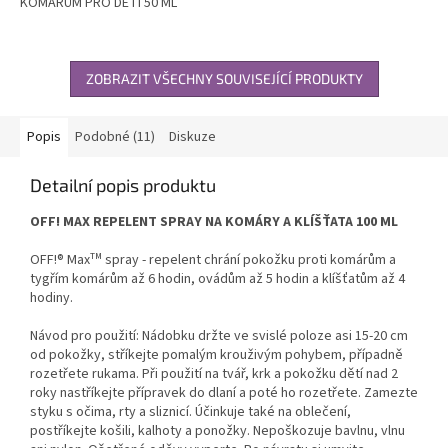
KOMÁRŮM PRO DĚTI 50 ML
ZOBRAZIT VŠECHNY SOUVISEJÍCÍ PRODUKTY
Popis
Podobné (11)
Diskuze
Detailní popis produktu
OFF! MAX REPELENT SPRAY NA KOMÁRY A KLÍŠŤATA 100 ML
OFF!® Maxᵀᴹ spray - repelent chrání pokožku proti komárům a
tygřím komárům až 6 hodin, ovádům až 5 hodin a klíšťatům až 4
hodiny.
Návod pro použití: Nádobku držte ve svislé poloze asi 15-20 cm
od pokožky, stříkejte pomalým krouživým pohybem, případně
rozetřete rukama. Při použití na tvář, krk a pokožku dětí nad 2
roky nastříkejte přípravek do dlaní a poté ho rozetřete. Zamezte
styku s očima, rty a sliznicí. Účinkuje také na oblečení,
postříkejte košili, kalhoty a ponožky. Nepoškozuje bavlnu, vlnu