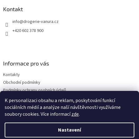
p
a
Kontakt
t
info
@
drogerie-vanura.cz
í
+420 602 378 900
Informace pro vás
Kontakty
Obchodní podmínky
Podmínky ochrany osobních údajů
Dodací a platební podmínky
K personalizaci obsahu a reklam, poskytování funkcí
sociálních médií a analýze naší návštěvnosti využíváme
soubory cookies. Více informací
zde
.
Vytvořil Shoptet
Nastavení