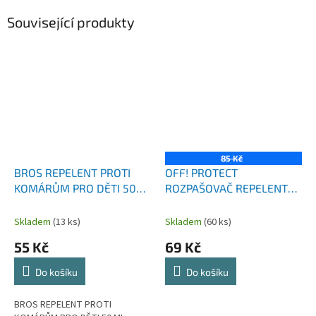
Související produkty
85 Kč
BROS REPELENT PROTI
OFF! PROTECT
KOMÁRŮM PRO DĚTI 50
ROZPAŠOVAČ REPELENT
ML
PROTI KOMÁRŮM A
KLÍŠŤATŮM 100 ML
Skladem
(13 ks)
Skladem
(60 ks)
55 Kč
69 Kč
Do košíku
Do košíku
BROS REPELENT PROTI