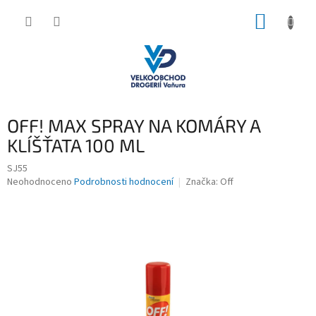
Přejít
NÁKUP
na
obsah
KOŠÍK
OFF! MAX SPRAY NA KOMÁRY A
KLÍŠŤATA 100 ML
SJ55
Průměrné
Neohodnoceno
Podrobnosti hodnocení
Značka:
Off
hodnocení
produktu
je
0,0
z
5
hvězdiček.