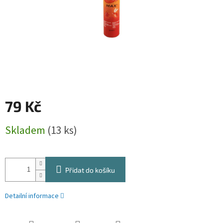
79 Kč
Měrná
Skladem
(13 ks)
cena:
Přidat do košíku
Detailní informace