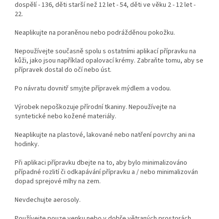
dospělí - 136, děti starší než 12 let - 54, děti ve věku 2 - 12 let -
22.
Neaplikujte na poraněnou nebo podrážděnou pokožku.
Nepoužívejte současně spolu s ostatními aplikací přípravku na
kůži, jako jsou například opalovací krémy. Zabraňte tomu, aby se
přípravek dostal do očí nebo úst.
Po návratu dovnitř smyjte přípravek mýdlem a vodou.
Výrobek nepoškozuje přírodní tkaniny. Nepoužívejte na
syntetické nebo kožené materiály.
Neaplikujte na plastové, lakované nebo natření povrchy ani na
hodinky.
Při aplikaci přípravku dbejte na to, aby bylo minimalizováno
případné rozlití či odkapávání přípravku a / nebo minimalizován
dopad sprejové mlhy na zem.
Nevdechujte aerosoly.
Používejte pouze venku nebo v dobře větraných prostorách