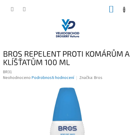
Přejít
NÁKUP
na
obsah
KOŠÍK
BROS REPELENT PROTI KOMÁRŮM A
KLÍŠŤATŮM 100 ML
BR31
Průměrné
Neohodnoceno
Podrobnosti hodnocení
Značka:
Bros
hodnocení
produktu
je
0,0
z
5
hvězdiček.