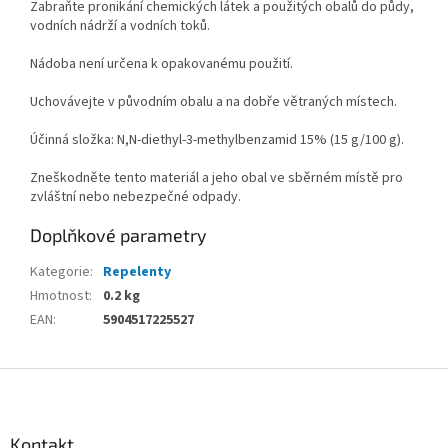
Zabraňte pronikání chemických látek a použitých obalů do půdy,
vodních nádrží a vodních toků.
Nádoba není určena k opakovanému použití.
Uchovávejte v původním obalu a na dobře větraných místech.
Účinná složka: N,N-diethyl-3-methylbenzamid 15% (15 g/100 g).
Zneškodněte tento materiál a jeho obal ve sběrném místě pro
zvláštní nebo nebezpečné odpady.
Doplňkové parametry
Kategorie
:
Repelenty
Hmotnost
:
0.2 kg
EAN
:
5904517225527
Z
á
p
a
Kontakt