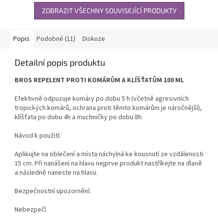
ZOBRAZIT VŠECHNY SOUVISEJÍCÍ PRODUKTY
Popis
Podobné (11)
Diskuze
Detailní popis produktu
BROS REPELENT PROTI KOMÁRŮM A KLÍŠŤATŮM 100 ML
Efektivně odpuzuje komáry po dobu 5 h (včetně agresivních
tropických komárů, ochrana proti těmto komárům je náročnější),
klíšťata po dobu 4h a muchničky po dobu 8h.
Návod k použití:
Aplikujte na oblečení a místa náchylná ke kousnutí ze vzdálenosti
15 cm. Při nanášení na hlavu nejprve produkt nastříkejte na dlaně
a následně naneste na hlavu.
Bezpečnostní upozornění:
Nebezpečí