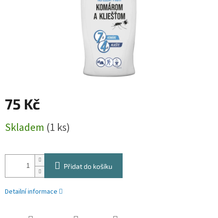
75 Kč
Měrná
Skladem
(1 ks)
cena:
Přidat do košíku
Detailní informace