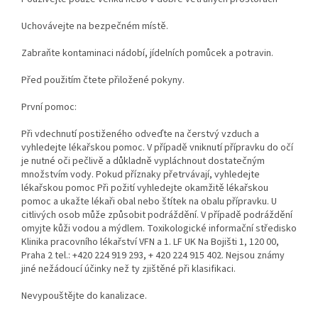
Uchovávejte na bezpečném místě.
Zabraňte kontaminaci nádobí, jídelních pomůcek a potravin.
Před použitím čtete přiložené pokyny.
První pomoc:
Při vdechnutí postiženého odveďte na čerstvý vzduch a
vyhledejte lékařskou pomoc. V případě vniknutí přípravku do očí
je nutné oči pečlivě a důkladně vypláchnout dostatečným
množstvím vody. Pokud příznaky přetrvávají, vyhledejte
lékařskou pomoc Při požití vyhledejte okamžitě lékařskou
pomoc a ukažte lékaři obal nebo štítek na obalu přípravku. U
citlivých osob může způsobit podráždění. V případě podráždění
omyjte kůži vodou a mýdlem. Toxikologické informační středisko
Klinika pracovního lékařství VFN a 1. LF UK Na Bojišti 1, 120 00,
Praha 2 tel.: +420 224 919 293, + 420 224 915 402. Nejsou známy
jiné nežádoucí účinky než ty zjištěné při klasifikaci.
Nevypouštějte do kanalizace.