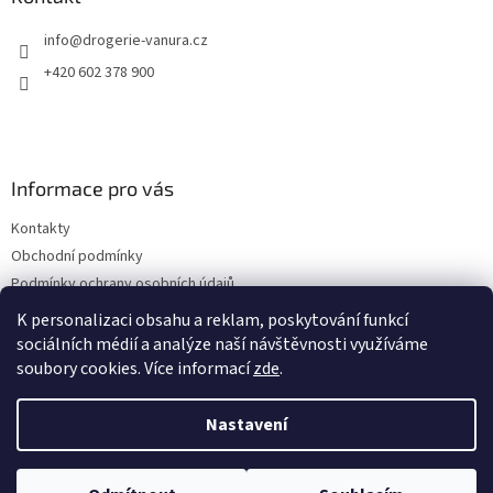
t
info
@
drogerie-vanura.cz
í
+420 602 378 900
Informace pro vás
Kontakty
Obchodní podmínky
Podmínky ochrany osobních údajů
Dodací a platební podmínky
K personalizaci obsahu a reklam, poskytování funkcí
sociálních médií a analýze naší návštěvnosti využíváme
soubory cookies. Více informací
zde
.
Vytvořil Shoptet
Nastavení
Copyright 2026
drogerie-vanura.cz
. Všechna práva vyhrazena.