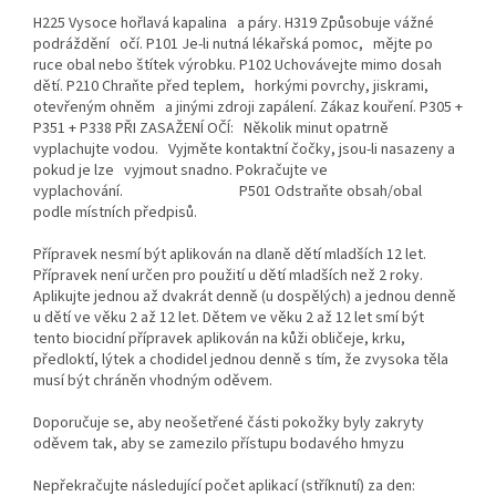
H225 Vysoce hořlavá kapalina a páry. H319 Způsobuje vážné
podráždění očí. P101 Je-li nutná lékařská pomoc, mějte po
ruce obal nebo štítek výrobku. P102 Uchovávejte mimo dosah
dětí. P210 Chraňte před teplem, horkými povrchy, jiskrami,
otevřeným ohněm a jinými zdroji zapálení. Zákaz kouření. P305 +
P351 + P338 PŘI ZASAŽENÍ OČÍ: Několik minut opatrně
vyplachujte vodou. Vyjměte kontaktní čočky, jsou-li nasazeny a
pokud je lze vyjmout snadno. Pokračujte ve
vyplachování. P501 Odstraňte obsah/obal
podle místních předpisů.
Přípravek nesmí být aplikován na dlaně dětí mladších 12 let.
Přípravek není určen pro použití u dětí mladších než 2 roky.
Aplikujte jednou až dvakrát denně (u dospělých) a jednou denně
u dětí ve věku 2 až 12 let. Dětem ve věku 2 až 12 let smí být
tento biocidní přípravek aplikován na kůži obličeje, krku,
předloktí, lýtek a chodidel jednou denně s tím, že zvysoka těla
musí být chráněn vhodným oděvem.
Doporučuje se, aby neošetřené části pokožky byly zakryty
oděvem tak, aby se zamezilo přístupu bodavého hmyzu
Nepřekračujte následující počet aplikací (stříknutí) za den: