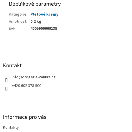
Doplňkové parametry
Kategorie
:
Pleťové krémy
Hmotnost
:
0.2 kg
EAN
:
4005900009135
Z
á
p
a
Kontakt
t
info
@
drogerie-vanura.cz
í
+420 602 378 900
Informace pro vás
Kontakty