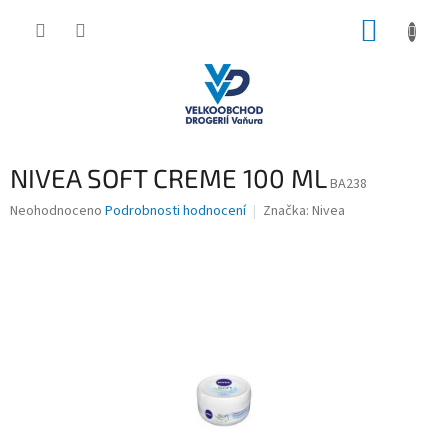
Přejít
NÁKUP
na
obsah
KOŠÍK
NIVEA SOFT CREME 100 ML
BA238
Průměrné
Neohodnoceno
Podrobnosti hodnocení
Značka:
Nivea
hodnocení
produktu
je
0,0
z
5
hvězdiček.