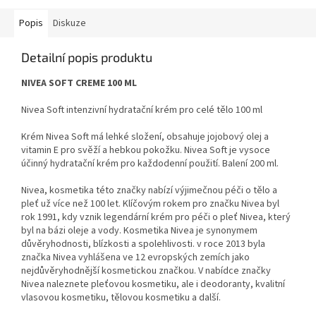
Popis
Diskuze
Detailní popis produktu
NIVEA SOFT CREME 100 ML
Nivea Soft intenzivní hydratační krém pro celé tělo 100 ml
Krém Nivea Soft má lehké složení, obsahuje jojobový olej a
vitamin E pro svěží a hebkou pokožku. Nivea Soft je vysoce
účinný hydratační krém pro každodenní použití. Balení 200 ml.
Nivea, kosmetika této značky nabízí výjimečnou péči o tělo a
pleť už více než 100 let. Klíčovým rokem pro značku Nivea byl
rok 1991, kdy vznik legendární krém pro péči o pleť Nivea, který
byl na bázi oleje a vody. Kosmetika Nivea je synonymem
důvěryhodnosti, blízkosti a spolehlivosti. v roce 2013 byla
značka Nivea vyhlášena ve 12 evropských zemích jako
nejdůvěryhodnější kosmetickou značkou. V nabídce značky
Nivea naleznete pleťovou kosmetiku, ale i deodoranty, kvalitní
vlasovou kosmetiku, tělovou kosmetiku a další.