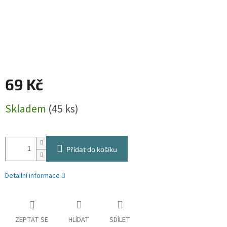
69 Kč
Měrná
Skladem
(45 ks)
cena:
Přidat do košíku
Detailní informace
ZEPTAT SE
HLÍDAT
SDÍLET