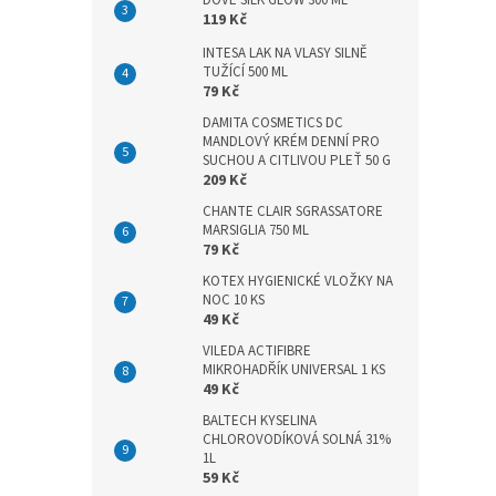
DOVE SILK GLOW 300 ML
n
119 Kč
e
l
INTESA LAK NA VLASY SILNĚ
TUŽÍCÍ 500 ML
79 Kč
DAMITA COSMETICS DC
MANDLOVÝ KRÉM DENNÍ PRO
SUCHOU A CITLIVOU PLEŤ 50 G
209 Kč
CHANTE CLAIR SGRASSATORE
MARSIGLIA 750 ML
79 Kč
KOTEX HYGIENICKÉ VLOŽKY NA
NOC 10 KS
49 Kč
VILEDA ACTIFIBRE
MIKROHADŘÍK UNIVERSAL 1 KS
49 Kč
BALTECH KYSELINA
CHLOROVODÍKOVÁ SOLNÁ 31%
1L
59 Kč