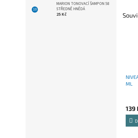
MARION TONOVACÍ ŠAMPON 58
STŘEDNĚ HNĚDÁ
Souvi
25 Kč
NIVE
ML
139 
D