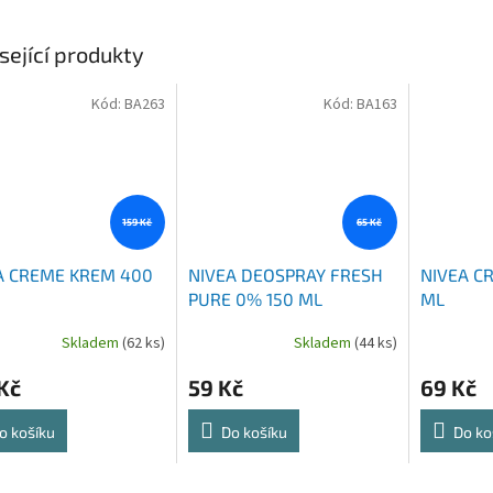
sející produkty
Kód:
BA263
Kód:
BA163
159 Kč
65 Kč
A CREME KREM 400
NIVEA DEOSPRAY FRESH
NIVEA C
PURE 0% 150 ML
ML
Skladem
(62 ks)
Skladem
(44 ks)
Kč
59 Kč
69 Kč
o košíku
Do košíku
Do ko