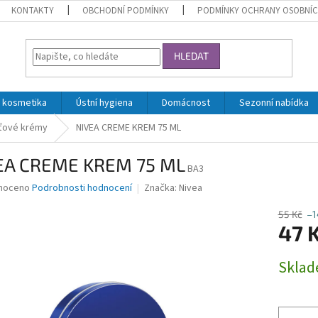
KONTAKTY
OBCHODNÍ PODMÍNKY
PODMÍNKY OCHRANY OSOBNÍC
HLEDAT
 kosmetika
Ústní hygiena
Domácnost
Sezonní nabídka
ťové krémy
NIVEA CREME KREM 75 ML
EA CREME KREM 75 ML
BA3
né
noceno
Podrobnosti hodnocení
Značka:
Nivea
ní
u
55 Kč
–1
47 
Měrná
Skla
cena:
ek.