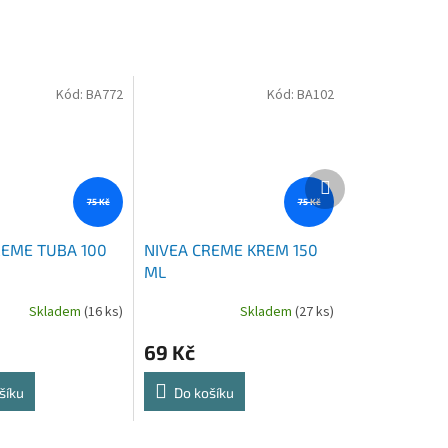
Kód:
BA772
Kód:
BA102
Další
produkt
75 Kč
75 Kč
REME TUBA 100
NIVEA CREME KREM 150
ML
Skladem
(16 ks)
Skladem
(27 ks)
69 Kč
šíku
Do košíku