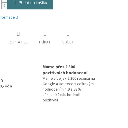
Přidat do košíku
informace
ZEPTAT SE
HLÍDAT
SDÍLET
Máme přes 2 300
pozitivních hodnocení
Máme více jak 2 300 recenzí na
ři
Google a Heurece s celkovým
,- Kč a
hodnocením 4,9 a 98%
zákazníků nás hodnotí
pozitivně.