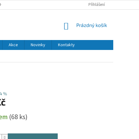
H ÚDAJŮ
DODACÍ A PLATEBNÍ PODMÍNKY
Přihlášení
NÁKUPNÍ
Prázdný košík
KOŠÍK
Akce
Novinky
Kontakty
4 %
Kč
dem
(68 ks)