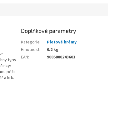
Doplňkové parametry
Kategorie
:
Pleťové krémy
Hmotnost
:
0.2 kg
k:
EAN
:
9005800243603
chny typy
činky:
nou péči
ř a krk.