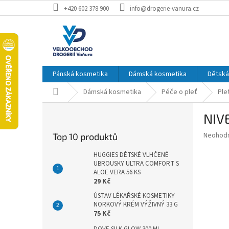
Přejít
+420 602 378 900
info@drogerie-vanura.cz
na
obsah
Pánská kosmetika
Dámská kosmetika
Dětská
Domů
Dámská kosmetika
Péče o pleť
Ple
P
NIV
o
s
Průměr
Neohod
Top 10 produktů
t
hodnoce
r
produkt
HUGGIES DĚTSKÉ VLHČENÉ
a
UBROUSKY ULTRA COMFORT S
je
ALOE VERA 56 KS
0,0
n
29 Kč
z
n
5
ÚSTAV LÉKAŘSKÉ KOSMETIKY
í
hvězdič
NORKOVÝ KRÉM VÝŽIVNÝ 33 G
p
75 Kč
a