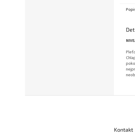
Popi
Det
NIVE
Pleť
Chlap
poko
nejp
neobs
Z
á
p
a
t
Kontakt
í