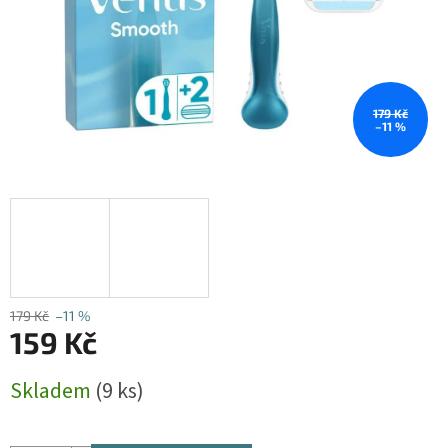
179 Kč
–11 %
179 Kč
–11 %
159 Kč
Měrná
Skladem
(9 ks)
cena: