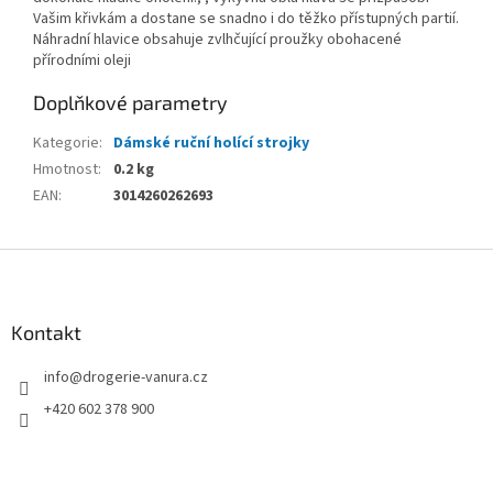
Vašim křivkám a dostane se snadno i do těžko přístupných partií.
Náhradní hlavice obsahuje zvlhčující proužky obohacené
přírodními oleji
Doplňkové parametry
Kategorie
:
Dámské ruční holící strojky
Hmotnost
:
0.2 kg
EAN
:
3014260262693
Z
á
p
a
Kontakt
t
info
@
drogerie-vanura.cz
í
+420 602 378 900