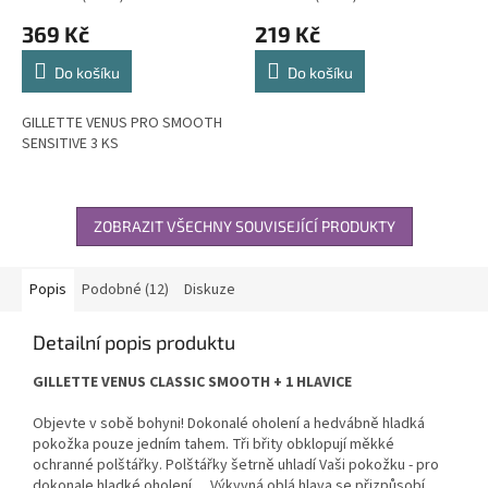
369 Kč
219 Kč
Do košíku
Do košíku
GILLETTE VENUS PRO SMOOTH
SENSITIVE 3 KS
ZOBRAZIT VŠECHNY SOUVISEJÍCÍ PRODUKTY
Popis
Podobné (12)
Diskuze
Detailní popis produktu
GILLETTE VENUS CLASSIC SMOOTH + 1 HLAVICE
Objevte v sobě bohyni! Dokonalé oholení a hedvábně hladká
pokožka pouze jedním tahem. Tři břity obklopují měkké
ochranné polštářky. Polštářky šetrně uhladí Vaši pokožku - pro
dokonale hladké oholení., , Výkyvná oblá hlava se přizpůsobí