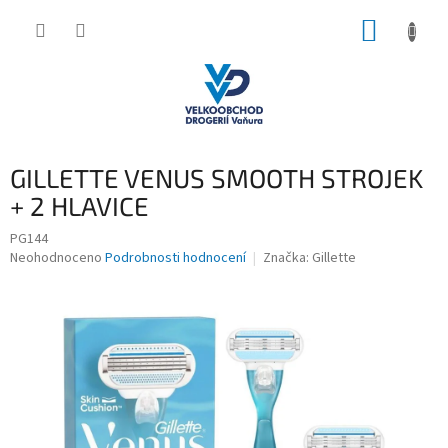
Přejít
NÁKUP
na
obsah
KOŠÍK
GILLETTE VENUS SMOOTH STROJEK
+ 2 HLAVICE
PG144
Průměrné
Neohodnoceno
Podrobnosti hodnocení
Značka:
Gillette
hodnocení
produktu
je
0,0
z
5
hvězdiček.