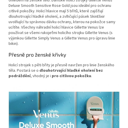
ohledem na ženské tělo. Dámské holicí strojky Gillette Venus
Deluxe Smooth Sensitive Rose Gold jsou ideální pro ochranu
citlivé pokožky. Holicí hlavice mají 5 břitů, které zajišťují
dlouhotrvající hladké oholení, a zvlhčující pásek SkinElixir
uvolňující tu správnou dávku ochrany, kterou na pokožce samy
ucítíte. Všechny náhradní holicí hlavice Gillette Venus lze
používat se všemi rukojeťmi holicího strojku Gillette Venus (s
výjimkou Gillette Simply Venus a Gillette Venus pro úpravu linie
bikin).
Přesně pro ženské křivky
Holicí strojek s pěti břity je přesně navržen pro linie ženského
těla. Postará se o
dlouhotrvající hladké oholení bez
podráždění
, vhodný je i
pro citlivou pokožku
.