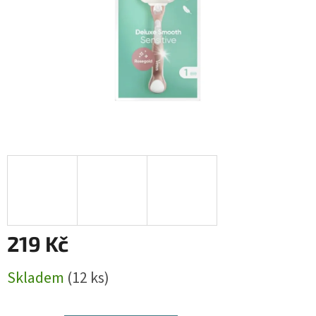
219 Kč
Měrná
Skladem
(12 ks)
cena: