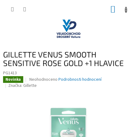
Přejít
NÁKUP
na
obsah
KOŠÍK
GILLETTE VENUS SMOOTH
SENSITIVE ROSE GOLD +1 HLAVICE
PG1413
Průměrné
Neohodnoceno
Podrobnosti hodnocení
Novinka
hodnocení
Značka:
Gillette
produktu
je
0,0
z
5
hvězdiček.