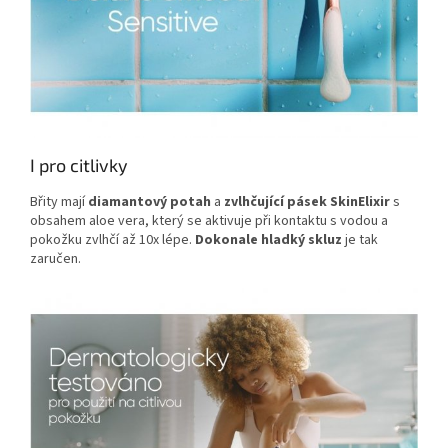
I pro citlivky
Břity mají
diamantový potah
a
zvlhčující pásek SkinElixir
s
obsahem aloe vera, který se aktivuje při kontaktu s vodou a
pokožku zvlhčí až 10x lépe.
Dokonale hladký skluz
je tak
zaručen.