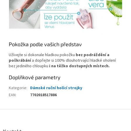
Pokožka podle vašich představ
Užívejte si dokonale hladkou pokožku
bez podráždění a
poškrábání
a dopřejte si 100% dlouhotrvající hladké oholení
bez jediného chloupku
i na těžko dostupných místech.
Doplňkové parametry
Kategorie
:
Dámské ruční holící strojky
EAN
:
7702018517886
Z
á
p