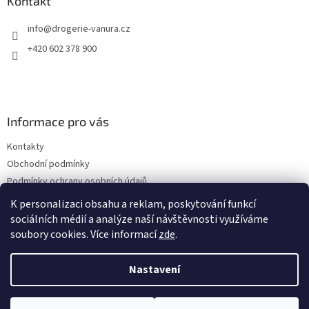
a
Kontakt
t
info
@
drogerie-vanura.cz
í
+420 602 378 900
Informace pro vás
Kontakty
Obchodní podmínky
Podmínky ochrany osobních údajů
Dodací a platební podmínky
K personalizaci obsahu a reklam, poskytování funkcí
sociálních médií a analýze naší návštěvnosti využíváme
soubory cookies. Více informací
zde
.
Vytvořil Shoptet
Nastavení
Copyright 2026
drogerie-vanura.cz
. Všechna práva vyhrazena.