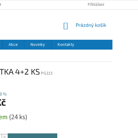
H ÚDAJŮ
DODACÍ A PLATEBNÍ PODMÍNKY
Přihlášení
NÁKUPNÍ
Prázdný košík
KOŠÍK
Akce
Novinky
Kontakty
TKA 4+2 KS
PG215
9 %
Kč
dem
(24 ks)