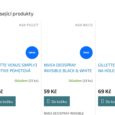
sející produkty
Kód:
PG1277
Kód:
BA172
139 Kč
79 Kč
ETTE VENUS SIMPLY3
NIVEA DEOSPRAY
GILLETTE
ITIVE POHOTOVÁ
INVISIBLE BLACK & WHITE
NA HOLE
TKA 6 KS
FRESH 150 ML
TOUCH 2
Skladem
(15 ks)
Skladem
(18 ks)
Kč
59 Kč
69 Kč
o košíku
Do košíku
Do ko
NIVEA DEOSPRAY INVISIBLE