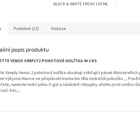
BLACK & WHITE FRESH 150 ML
s
Podobné (12)
Diskuze
ailní popis produktu
ETTE VENUS SIMPLY2 POHOTOVÁ HOLÍTKA 4+2 KS
ette Simply Venus 2 pohotová holítka obsahují zvlhčující pásek MoistureRich
ení výkyvná hlavice se přizpůsobí konturám těla nedráždí pokožku , , Použi
čete, naneste holící pěnu či gel a následně chloupky oholte proti směru růst
tví: 6 ks, ,