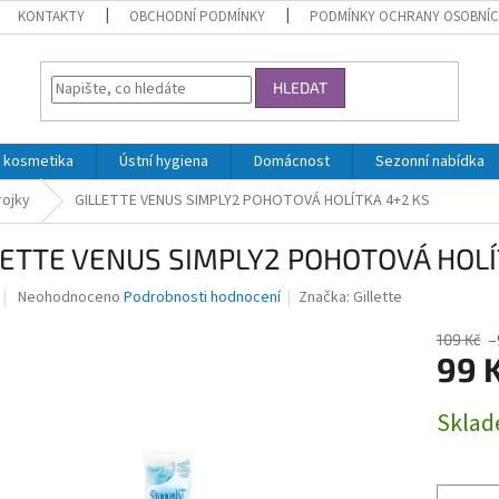
KONTAKTY
OBCHODNÍ PODMÍNKY
PODMÍNKY OCHRANY OSOBNÍC
HLEDAT
 kosmetika
Ústní hygiena
Domácnost
Sezonní nabídka
rojky
GILLETTE VENUS SIMPLY2 POHOTOVÁ HOLÍTKA 4+2 KS
LETTE VENUS SIMPLY2 POHOTOVÁ HOLÍ
Průměrné
Neohodnoceno
Podrobnosti hodnocení
Značka:
Gillette
hodnocení
produktu
109 Kč
–
je
99 
0,0
z
Měrná
Skla
5
cena:
hvězdiček.