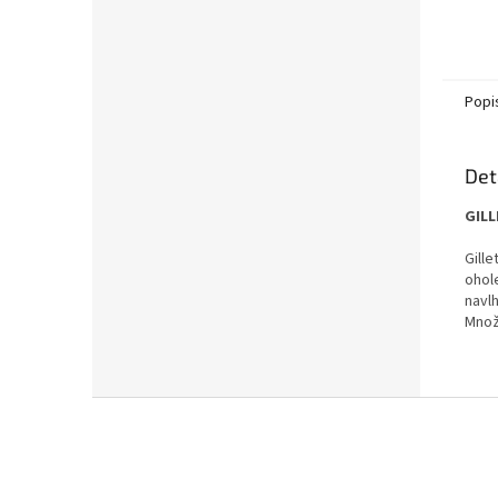
Popi
Det
GILL
Gill
ohol
navlh
Množs
Z
á
p
a