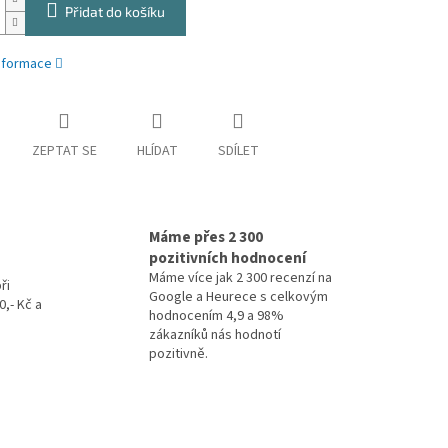
Přidat do košíku
informace
ZEPTAT SE
HLÍDAT
SDÍLET
Máme přes 2 300
pozitivních hodnocení
Máme více jak 2 300 recenzí na
ři
Google a Heurece s celkovým
,- Kč a
hodnocením 4,9 a 98%
zákazníků nás hodnotí
pozitivně.