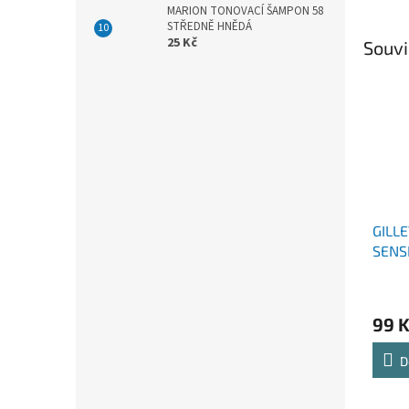
MARION TONOVACÍ ŠAMPON 58
STŘEDNĚ HNĚDÁ
25 Kč
Souvi
GILL
SENS
HOLÍ
99 
D