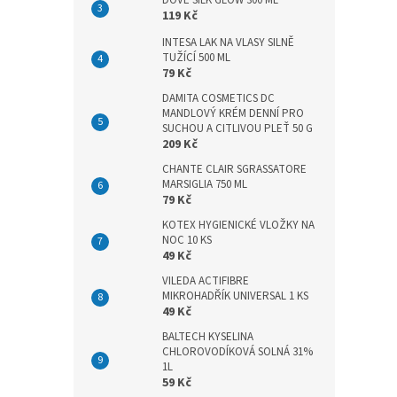
DOVE SILK GLOW 300 ML
n
119 Kč
e
l
INTESA LAK NA VLASY SILNĚ
TUŽÍCÍ 500 ML
79 Kč
DAMITA COSMETICS DC
MANDLOVÝ KRÉM DENNÍ PRO
SUCHOU A CITLIVOU PLEŤ 50 G
209 Kč
CHANTE CLAIR SGRASSATORE
MARSIGLIA 750 ML
79 Kč
KOTEX HYGIENICKÉ VLOŽKY NA
NOC 10 KS
49 Kč
VILEDA ACTIFIBRE
MIKROHADŘÍK UNIVERSAL 1 KS
49 Kč
BALTECH KYSELINA
CHLOROVODÍKOVÁ SOLNÁ 31%
1L
59 Kč