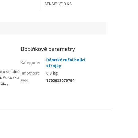
SENSITIVE 3 KS
Doplňkové parametry
Dámské ruční holící
Kategorie
:
strojky
 pro snadné
Hmotnost
:
0.3 kg
tí: Pokožku
EAN
:
7702018070794
u., ,