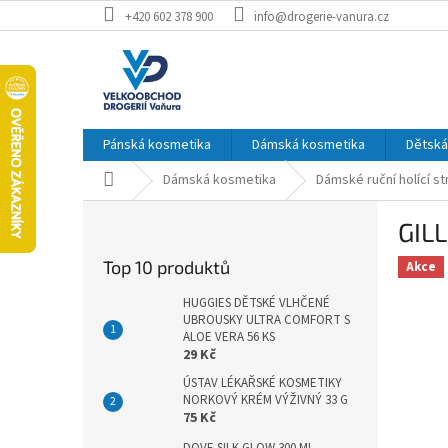
Přejít
+420 602 378 900
info@drogerie-vanura.cz
na
obsah
Pánská kosmetika
Dámská kosmetika
Dětská
Domů
Dámská kosmetika
Dámské ruční holící st
P
GIL
o
s
Top 10 produktů
Akce
t
r
HUGGIES DĚTSKÉ VLHČENÉ
a
UBROUSKY ULTRA COMFORT S
ALOE VERA 56 KS
n
29 Kč
n
ÚSTAV LÉKAŘSKÉ KOSMETIKY
í
NORKOVÝ KRÉM VÝŽIVNÝ 33 G
p
75 Kč
a