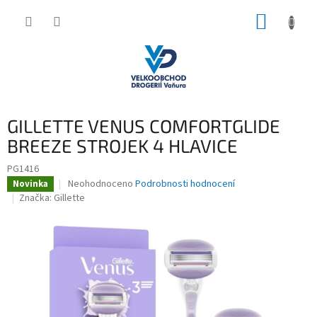
Přejít
NÁKUP
na
obsah
KOŠÍK
GILLETTE VENUS COMFORTGLIDE
BREEZE STROJEK 4 HLAVICE
PG1416
Průměrné
Neohodnoceno
Podrobnosti hodnocení
Novinka
hodnocení
Značka:
Gillette
produktu
je
0,0
z
5
hvězdiček.