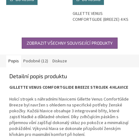
GILLETTE VENUS
COMFORTGLIDE (BREEZE) 4 KS
ZOBRAZIT VŠECHNY SOUVISEJÍCÍ PRODUKTY
Popis
Podobné (12)
Diskuze
Detailní popis produktu
GILLETTE VENUS COMFORTGLIDE BREEZE STROJEK 4 HLAVICE
Holicí strojek s náhradními hlavicemi Gillette Venus ComfortGlide
Breeze byl navržen s ohledem na specifické potřeby ženské
pokožky. Každá hlavice obsahuje 3 integrované břity, které
zajistí hladké a důkladné oholení. Díky zvlhčujícím páskům s
příjemnou vůní zajišťují dokonalý skluz po pokožce a minimalizují
podráždění. Výkyvná hlava se dokonale přizpůsobí ženským
křivkám pro maximální komfort při holení.