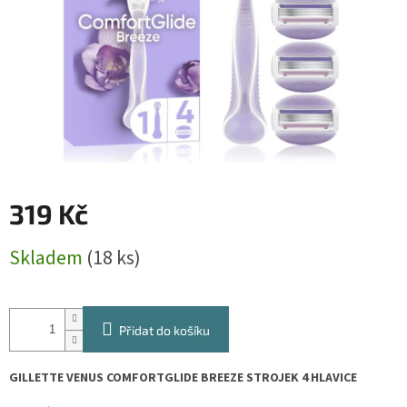
319 Kč
Měrná
Skladem
(18 ks)
cena:
Přidat do košíku
GILLETTE VENUS COMFORTGLIDE BREEZE STROJEK 4 HLAVICE