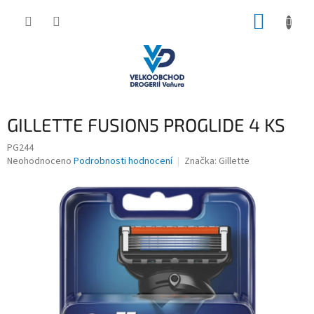
Přejít
NÁKUP
na
obsah
KOŠÍK
GILLETTE FUSION5 PROGLIDE 4 KS
PG244
Průměrné
Neohodnoceno
Podrobnosti hodnocení
Značka:
Gillette
hodnocení
produktu
je
0,0
z
5
hvězdiček.