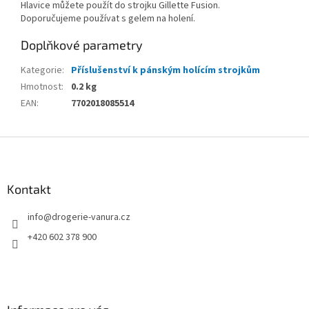
Hlavice můžete použít do strojku Gillette Fusion.
Doporučujeme používat s gelem na holení.
Doplňkové parametry
Kategorie
:
Příslušenství k pánským holícím strojkům
Hmotnost
:
0.2 kg
EAN
:
7702018085514
Z
á
p
a
Kontakt
t
info
@
drogerie-vanura.cz
í
+420 602 378 900