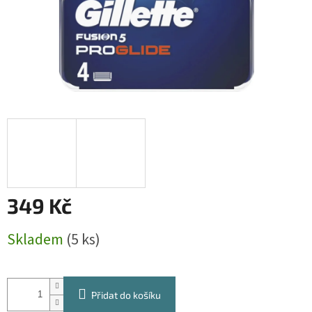
349 Kč
Měrná
Skladem
(5 ks)
cena:
Přidat do košíku