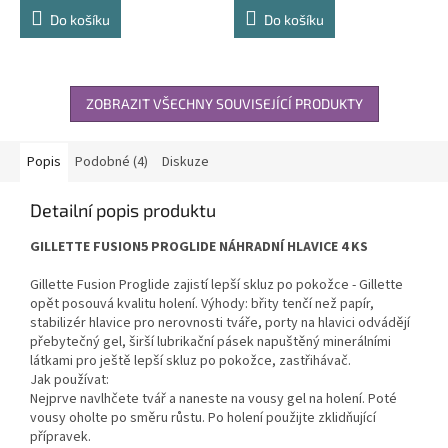
Do košíku
Do košíku
ZOBRAZIT VŠECHNY SOUVISEJÍCÍ PRODUKTY
Popis
Podobné (4)
Diskuze
Detailní popis produktu
GILLETTE FUSION5 PROGLIDE NÁHRADNÍ HLAVICE 4 KS
Gillette Fusion Proglide zajistí lepší skluz po pokožce - Gillette
opět posouvá kvalitu holení. Výhody: břity tenčí než papír,
stabilizér hlavice pro nerovnosti tváře, porty na hlavici odvádějí
přebytečný gel, širší lubrikační pásek napuštěný minerálními
látkami pro ještě lepší skluz po pokožce, zastřihávač.
Jak používat:
Nejprve navlhčete tvář a naneste na vousy gel na holení. Poté
vousy oholte po směru růstu. Po holení použijte zklidňující
přípravek.