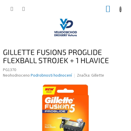
Přejít
NÁKUP
na
obsah
KOŠÍK
GILLETTE FUSION5 PROGLIDE
FLEXBALL STROJEK + 1 HLAVICE
PG1370
Průměrné
Neohodnoceno
Podrobnosti hodnocení
Značka:
Gillette
hodnocení
produktu
je
0,0
z
5
hvězdiček.