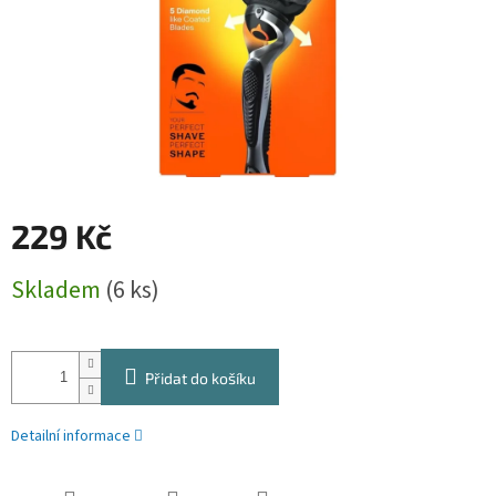
229 Kč
Měrná
Skladem
(6 ks)
cena:
Přidat do košíku
Detailní informace