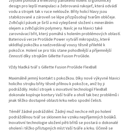
zvýšení pohodlí a efektivity pánského holení. Ergonomický
design pro lepší manipulaci a žebrovaná rukojeť, která odvádí
vodu a strojek tak v ruce neklouže. Břity holicí hlavy jsou
stabilizované a zároveň se lépe přizpůsobují tvarům obličeje.
Zvlhčující pásek je širší a má vylepšené složení s minerálním
olejem a zvlhčujícími polymery. Navíc je na hlavici také
zarovnávací břit, který pomáhá s holením problémových oblastí.
Bateriová verze ProGlide Power vytváří mikropulzy, které
uklidňují pokožku a nadzvedávají vousy těsně přilehlé k
pokožce. Holení se pro Vás stane pohodlnější a příjemnější
činností díky strojkům Gillette Fusion ProGlide.
Vždy hladká tvář s Gillette Fusion ProGlide FlexBall
Maximálně jemný kontakt s pokožkou. Díky nové výkyvné hlavici
holicího strojku břity těsně přilnou k pokožce, aniž by ji
podráždily. Holicí strojek s inovativní technologií FlexBall
dokonale kopíruje kontury Vaší tváře a oholí tak bez problémů i
jinak těžko dostupné oblasti krku nebo spodní čelisti.
Téměř žádné podráždění. Žádný muž nechce mít po holení
podrážděnou tvář se sklonem ke vzniku nepříjemných boláků.
Inovativní technologie uložení pěti břitů se postará o dokonalé
oholení i těžko přístupných míst Vaší tváře a krku. Účinně se