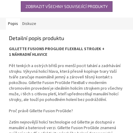
ZOBRAZIT VŠECHNY SOUVISEJÍCÍ PRODUKTY
Popis
Diskuze
Detailní popis produktu
GILLETTE FUSION5 PROGLIDE FLEXBALL STROJEK +
1 NÁHRADNÍ HLAVICE
Pět tenkých a ostrých břitů pro menší pocit tahání a zadrhávání
strojku. Výkyvná holicí hlava, která přesně kopíruje tvary Vaší
tváře zaručuje maximálně jemný a zároveň těsný kontakt s
pokožkou. Gillette Fusion ProGlide FlexBall v moderním
chromovém provedení je ideálním holicím strojkem pro všechny
muže, i těch s citlivou pletí, kteří upřednostňují manuální holicí
strojky, ale touží po pohodlném holení bez podráždění.
Proč právě Gillette Fusion ProGlide?
Zatím nejnovější holicí technologie od Gillette je dostupná v
manuální a bateriové verzi. Gillette Fusion ProGlide znamená