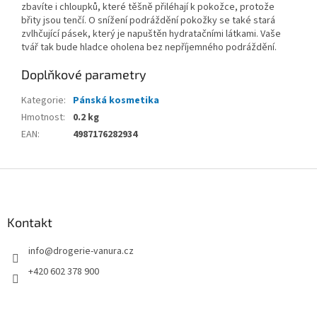
zbavíte i chloupků, které těšně přiléhají k pokožce, protože
břity jsou tenčí. O snížení podráždění pokožky se také stará
zvlhčující pásek, který je napuštěn hydratačními látkami. Vaše
tvář tak bude hladce oholena bez nepříjemného podráždění.
Doplňkové parametry
Kategorie
:
Pánská kosmetika
Hmotnost
:
0.2 kg
EAN
:
4987176282934
Z
á
p
a
Kontakt
t
info
@
drogerie-vanura.cz
í
+420 602 378 900