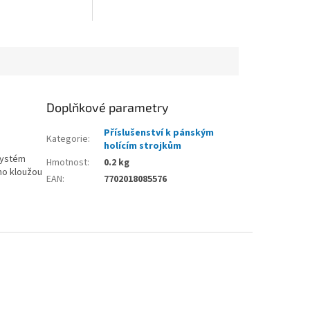
Doplňkové parametry
Příslušenství k pánským
Kategorie
:
holícím strojkům
 systém
Hmotnost
:
0.2 kg
dno kloužou
EAN
:
7702018085576