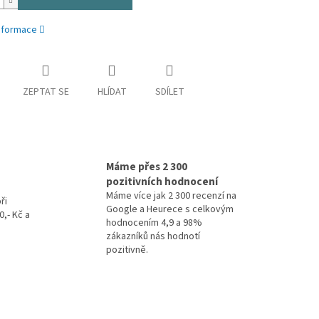
informace
ZEPTAT SE
HLÍDAT
SDÍLET
Máme přes 2 300
pozitivních hodnocení
Máme více jak 2 300 recenzí na
ři
Google a Heurece s celkovým
,- Kč a
hodnocením 4,9 a 98%
zákazníků nás hodnotí
pozitivně.