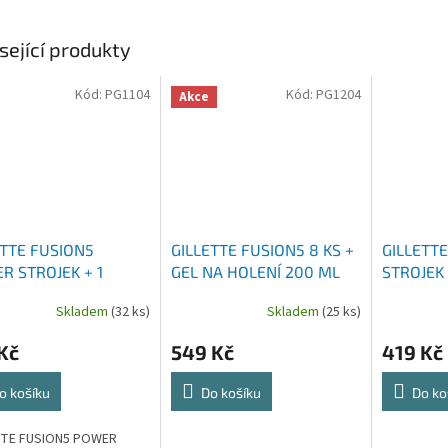
sející produkty
Kód:
PG1104
Kód:
PG1204
Akce
ETTE FUSION5
GILLETTE FUSION5 8 KS +
GILLETT
R STROJEK + 1
GEL NA HOLENÍ 200 ML
STROJEK 
ICE
STOJAN
Skladem
(32 ks)
Skladem
(25 ks)
Kč
549 Kč
419 Kč
o košíku
Do košíku
Do ko
TTE FUSION5 POWER