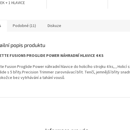
K + 1 HLAVICE
s
Podobné (11)
Diskuze
ailní popis produktu
ETTE FUSION5 PROGLIDE POWER NÁHRADNÍ HLAVICE 4 KS
tte Fusion Proglide Power náhradní hlavice do holicího strojku 4 ks, , Holicí
ide s 5 břity.Precision Trimmer zarovnávací břit. Tenčí, jemnější břity sna
okožce bez vytrhávání a tahání vousů.