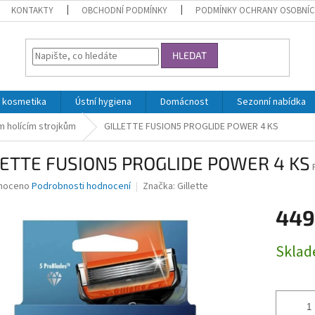
KONTAKTY
OBCHODNÍ PODMÍNKY
PODMÍNKY OCHRANY OSOBNÍC
HLEDAT
 kosmetika
Ústní hygiena
Domácnost
Sezonní nabídka
m holícím strojkům
GILLETTE FUSION5 PROGLIDE POWER 4 KS
LETTE FUSION5 PROGLIDE POWER 4 KS
né
noceno
Podrobnosti hodnocení
Značka:
Gillette
ní
449
u
Měrná
Skla
cena:
ek.