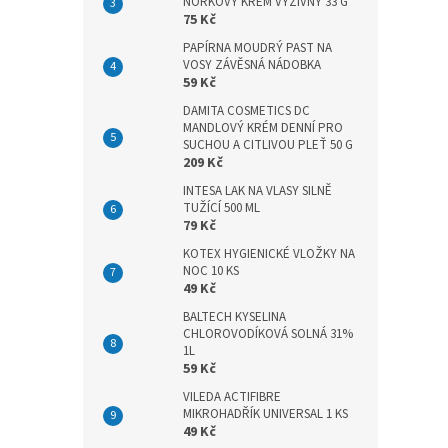
n
NORKOVÝ KRÉM VÝŽIVNÝ 33 G
75 Kč
e
l
PAPÍRNA MOUDRÝ PAST NA
VOSY ZÁVĚSNÁ NÁDOBKA
59 Kč
DAMITA COSMETICS DC
MANDLOVÝ KRÉM DENNÍ PRO
SUCHOU A CITLIVOU PLEŤ 50 G
209 Kč
INTESA LAK NA VLASY SILNĚ
TUŽÍCÍ 500 ML
79 Kč
KOTEX HYGIENICKÉ VLOŽKY NA
NOC 10 KS
49 Kč
BALTECH KYSELINA
CHLOROVODÍKOVÁ SOLNÁ 31%
1L
59 Kč
VILEDA ACTIFIBRE
MIKROHADŘÍK UNIVERSAL 1 KS
49 Kč