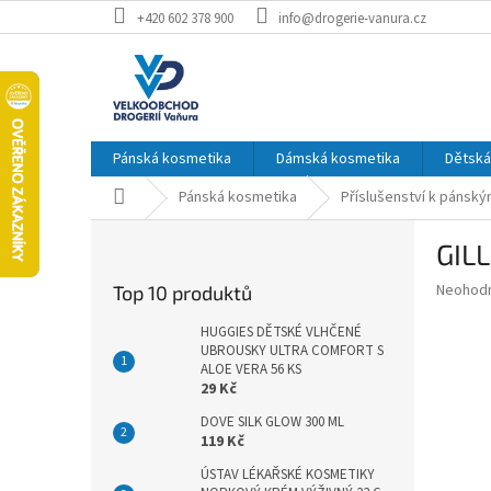
Přejít
+420 602 378 900
info@drogerie-vanura.cz
na
obsah
Pánská kosmetika
Dámská kosmetika
Dětská
Domů
Pánská kosmetika
Příslušenství k pánský
P
GIL
o
s
Průměr
Neohod
Top 10 produktů
t
hodnoce
r
produkt
HUGGIES DĚTSKÉ VLHČENÉ
a
UBROUSKY ULTRA COMFORT S
je
ALOE VERA 56 KS
0,0
n
29 Kč
z
n
5
í
DOVE SILK GLOW 300 ML
hvězdič
119 Kč
p
a
ÚSTAV LÉKAŘSKÉ KOSMETIKY