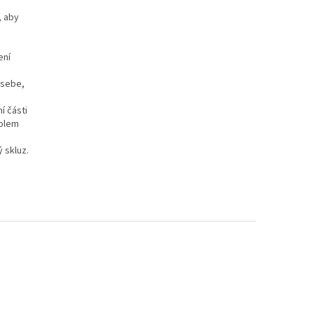
, aby
ení
 sebe,
í části
kolem
 skluz.