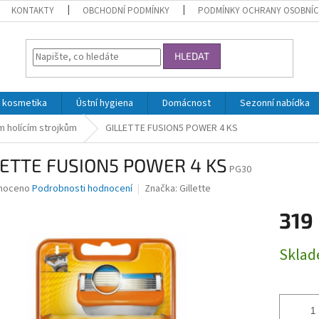
KONTAKTY
OBCHODNÍ PODMÍNKY
PODMÍNKY OCHRANY OSOBNÍC
HLEDAT
 kosmetika
Ústní hygiena
Domácnost
Sezonní nabídka
m holícím strojkům
GILLETTE FUSION5 POWER 4 KS
LETTE FUSION5 POWER 4 KS
PG30
né
noceno
Podrobnosti hodnocení
Značka:
Gillette
ní
319
u
Měrná
Skla
cena:
ek.