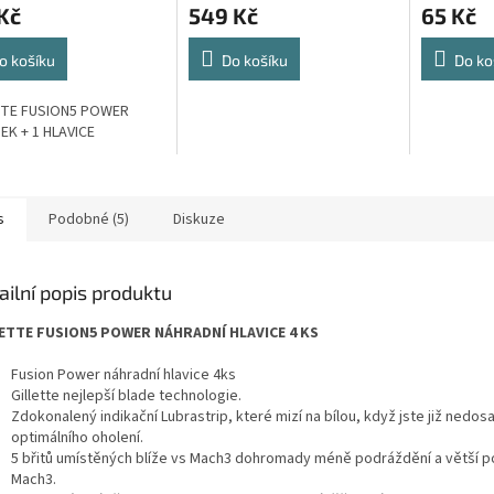
Kč
549 Kč
65 Kč
o košíku
Do košíku
Do ko
TTE FUSION5 POWER
K + 1 HLAVICE
s
Podobné (5)
Diskuze
ailní popis produktu
ETTE FUSION5 POWER NÁHRADNÍ HLAVICE 4 KS
Fusion Power náhradní hlavice 4ks
Gillette nejlepší blade technologie.
Zdokonalený indikační Lubrastrip, které mizí na bílou, když jste již nedos
optimálního oholení.
5 břitů umístěných blíže vs Mach3 dohromady méně podráždění a větší p
Mach3.