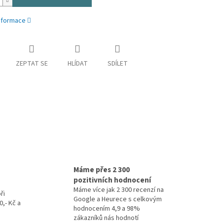
informace
ZEPTAT SE
HLÍDAT
SDÍLET
Máme přes 2 300
pozitivních hodnocení
Máme více jak 2 300 recenzí na
ři
Google a Heurece s celkovým
,- Kč a
hodnocením 4,9 a 98%
zákazníků nás hodnotí