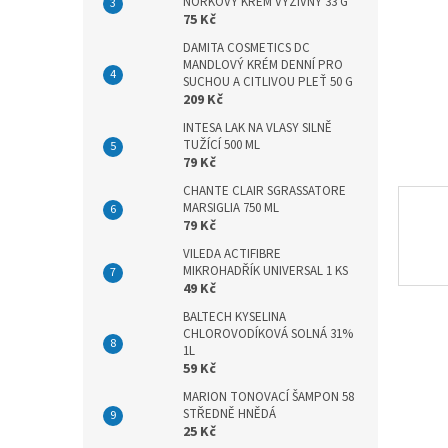
n
NORKOVÝ KRÉM VÝŽIVNÝ 33 G
75 Kč
e
l
DAMITA COSMETICS DC
MANDLOVÝ KRÉM DENNÍ PRO
SUCHOU A CITLIVOU PLEŤ 50 G
209 Kč
INTESA LAK NA VLASY SILNĚ
TUŽÍCÍ 500 ML
79 Kč
CHANTE CLAIR SGRASSATORE
MARSIGLIA 750 ML
79 Kč
VILEDA ACTIFIBRE
MIKROHADŘÍK UNIVERSAL 1 KS
49 Kč
BALTECH KYSELINA
CHLOROVODÍKOVÁ SOLNÁ 31%
1L
59 Kč
MARION TONOVACÍ ŠAMPON 58
STŘEDNĚ HNĚDÁ
25 Kč