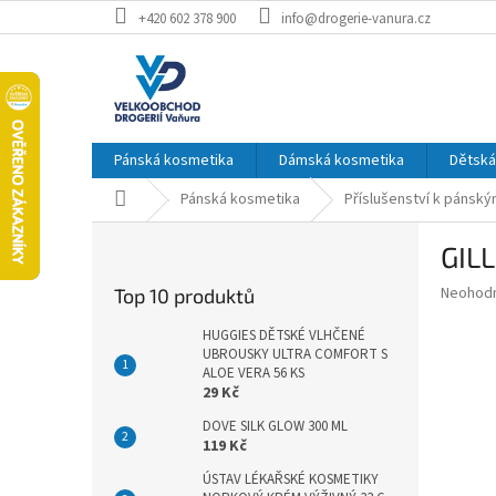
Přejít
+420 602 378 900
info@drogerie-vanura.cz
na
obsah
Pánská kosmetika
Dámská kosmetika
Dětská
Domů
Pánská kosmetika
Příslušenství k pánský
P
GIL
o
s
Průměr
Neohod
Top 10 produktů
t
hodnoce
r
produkt
HUGGIES DĚTSKÉ VLHČENÉ
a
UBROUSKY ULTRA COMFORT S
je
ALOE VERA 56 KS
0,0
n
29 Kč
z
n
5
í
DOVE SILK GLOW 300 ML
hvězdič
119 Kč
p
a
ÚSTAV LÉKAŘSKÉ KOSMETIKY