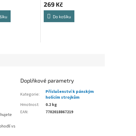
269 Kč
šíku
Do košíku
Doplňkové parametry
Příslušenství k pánským
Kategorie
:
holícím strojkům
Hmotnost
:
0.2 kg
EAN
:
7702018867219
ahujete
ohodlí vs