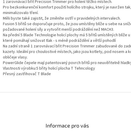
1 zarovnávací břit Precision Trimmer pro holení těžko místech.
Pro bezkonkurenční komfort použití holícího strojku, který je navržen tak
minimalizovalo tření.
Měli byste také zajistit, že změníte ostří v pravidelných intervalech.
Fusion 5 břitů se doporučuje proto, že jsou umístěny blíže u sebe na sníž
požadované holení síly a vytvořit menší podráždění než MACH3.
Na přední 5 Blade Technologie holicí plochy má 5 břitů umístěných blíže u
které pomáhají snižovat tlak - s méně podráždění a větší pohodlí
Na zadní straně 1 zarovnávací břit Precision Trimmer zabudované do zadn
kazety. Ideální pro choulostivé místech, jako jsou kotlety, pod nosem a 
obličeje vlasy.
PowerGlide čepele mají patentovaný povrch břitů pro neuvěřitelně hladký
Vlastnosti výrobku:5 břity holicí plocha T Tehncology
Přesný zastřihovač T Blade
Informace pro vás