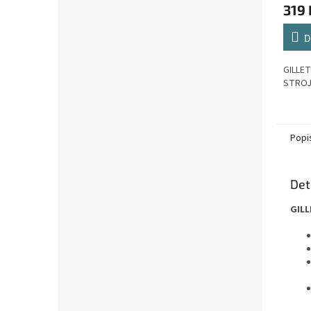
319 
D
GILLE
STROJE
Popi
Det
GILL