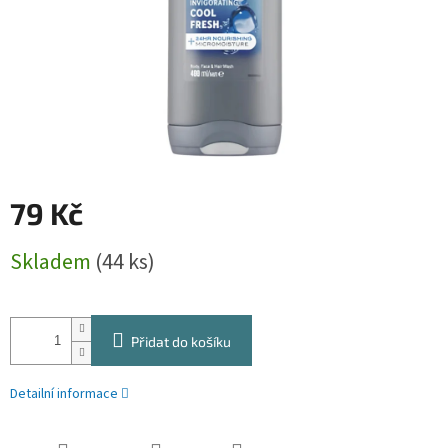
79 Kč
Měrná
Skladem
(44 ks)
cena:
Přidat do košíku
Detailní informace