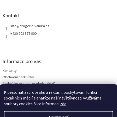
á
p
a
Kontakt
t
info
@
drogerie-vanura.cz
í
+420 602 378 900
Informace pro vás
Kontakty
Obchodní podmínky
Podmínky ochrany osobních údajů
Dodací a platební podmínky
K personalizaci obsahu a reklam, poskytování funkcí
sociálních médií a analýze naší návštěvnosti využíváme
soubory cookies. Více informací
zde
.
Vytvořil Shoptet