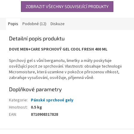
ZOBRAZIT VŠECHNY SOUVISEJÍCÍ PRODUKTY
Popis
Podobné (12)
Diskuze
Detailní popis produktu
DOVE MEN+CARE SPRCHOVÝ GEL COOL FRESH 400 ML
Sprchový gel s vůní bergamotu, limetky a máty poskytuje
osvěžující pocit ze sprchování. Vlastnosti: obsahuje technologii
Micromoisture, která uzamkne v pokožce přirozenou vlhkost,
zabraňuje vysušování, osvěžuje, příjemná vůně.
Doplňkové parametry
Kategorie
:
Pánské sprchové gely
Hmotnost
:
0.5 kg
EAN
:
8710908317828
Z