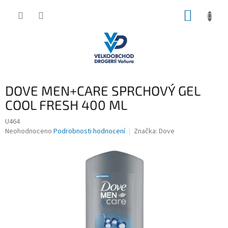
Přejít
NÁKUP
na
obsah
KOŠÍK
DOVE MEN+CARE SPRCHOVÝ GEL
COOL FRESH 400 ML
U464
Průměrné
Neohodnoceno
Podrobnosti hodnocení
Značka:
Dove
hodnocení
produktu
je
0,0
z
5
hvězdiček.