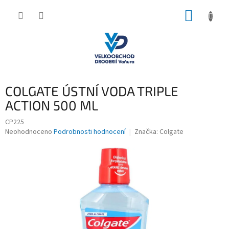
Přejít
NÁKUP
na
obsah
KOŠÍK
COLGATE ÚSTNÍ VODA TRIPLE
ACTION 500 ML
CP225
Průměrné
Neohodnoceno
Podrobnosti hodnocení
Značka:
Colgate
hodnocení
produktu
je
0,0
z
5
hvězdiček.