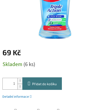
69 Kč
Měrná
Skladem
(6 ks)
cena:
Přidat do košíku
Detailní informace