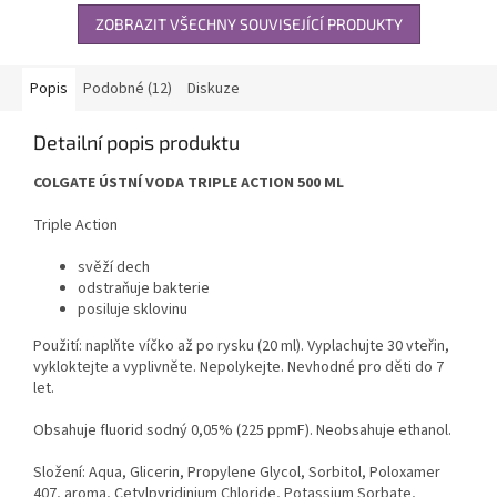
ZOBRAZIT VŠECHNY SOUVISEJÍCÍ PRODUKTY
Popis
Podobné (12)
Diskuze
Detailní popis produktu
COLGATE ÚSTNÍ VODA TRIPLE ACTION 500 ML
Triple Action
svěží dech
odstraňuje bakterie
posiluje sklovinu
Použití: naplňte víčko až po rysku (20 ml). Vyplachujte 30 vteřin,
vykloktejte a vyplivněte. Nepolykejte. Nevhodné pro děti do 7
let.
Obsahuje fluorid sodný 0,05% (225 ppmF). Neobsahuje ethanol.
Složení: Aqua, Glicerin, Propylene Glycol, Sorbitol, Poloxamer
407, aroma, Cetylpyridinium Chloride, Potassium Sorbate,