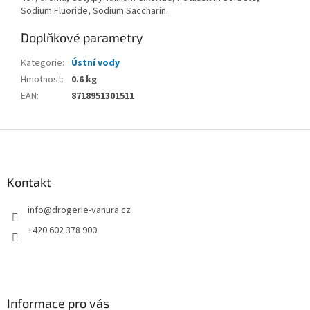
Sodium Fluoride, Sodium Saccharin.
Doplňkové parametry
Kategorie
:
Ústní vody
Hmotnost
:
0.6 kg
EAN
:
8718951301511
Z
á
p
a
Kontakt
t
info
@
drogerie-vanura.cz
í
+420 602 378 900
Informace pro vás