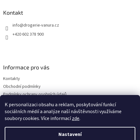
p
a
Kontakt
t
info
@
drogerie-vanura.cz
í
+420 602 378 900
Informace pro vás
Kontakty
Obchodní podmínky
Podmínky ochrany osobních údajů
Dodací a platební podmínky
K personalizaci obsahu a reklam, poskytování funkcí
sociálních médií a analýze naší návštěvnosti využíváme
soubory cookies. Více informací
zde
.
Vytvořil Shoptet
Nastavení