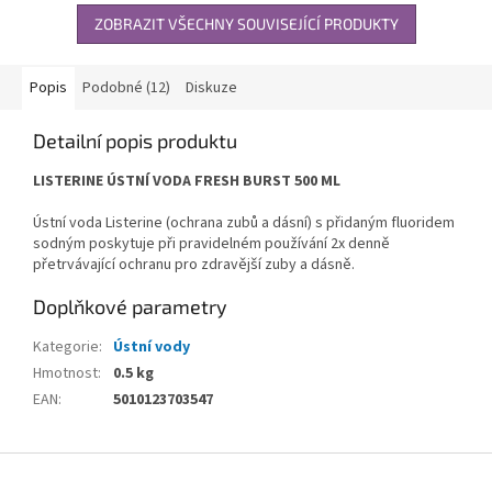
ZOBRAZIT VŠECHNY SOUVISEJÍCÍ PRODUKTY
Popis
Podobné (12)
Diskuze
Detailní popis produktu
LISTERINE ÚSTNÍ VODA FRESH BURST 500 ML
Ústní voda Listerine (ochrana zubů a dásní) s přidaným fluoridem
sodným poskytuje při pravidelném používání 2x denně
přetrvávající ochranu pro zdravější zuby a dásně.
Doplňkové parametry
Kategorie
:
Ústní vody
Hmotnost
:
0.5 kg
EAN
:
5010123703547
Z
á