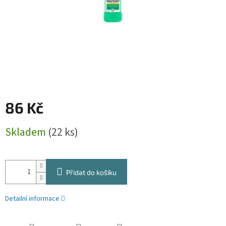
86 Kč
Měrná
Skladem
(22 ks)
cena:
Přidat do košíku
Detailní informace