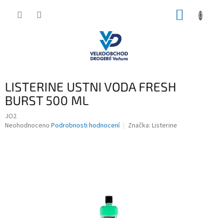
Přejít
NÁKUP
na
obsah
KOŠÍK
LISTERINE USTNI VODA FRESH
BURST 500 ML
JO2
Průměrné
Neohodnoceno
Podrobnosti hodnocení
Značka:
Listerine
hodnocení
produktu
je
0,0
z
5
hvězdiček.