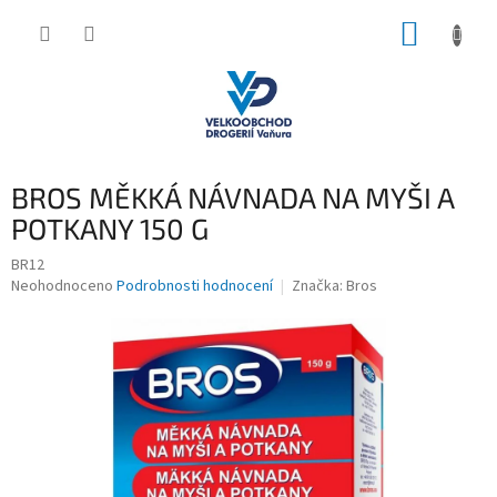
Přejít
NÁKUP
na
obsah
KOŠÍK
BROS MĚKKÁ NÁVNADA NA MYŠI A
POTKANY 150 G
BR12
Průměrné
Neohodnoceno
Podrobnosti hodnocení
Značka:
Bros
hodnocení
produktu
je
0,0
z
5
hvězdiček.