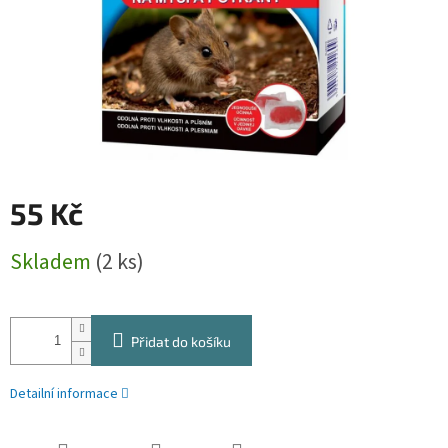
55 Kč
Měrná
Skladem
(2 ks)
cena:
Přidat do košíku
Detailní informace