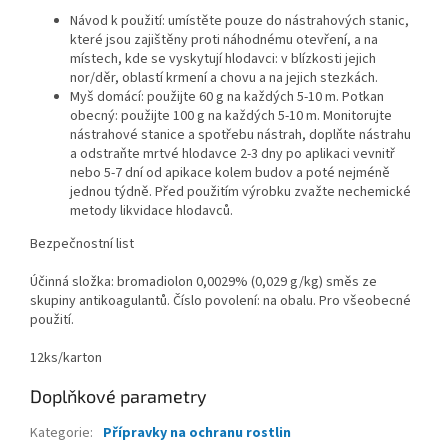
Návod k použití: umístěte pouze do nástrahových stanic,
které jsou zajištěny proti náhodnému otevření, a na
místech, kde se vyskytují hlodavci: v blízkosti jejich
nor/děr, oblastí krmení a chovu a na jejich stezkách.
Myš domácí: použijte 60 g na každých 5-10 m. Potkan
obecný: použijte 100 g na každých 5-10 m. Monitorujte
nástrahové stanice a spotřebu nástrah, doplňte nástrahu
a odstraňte mrtvé hlodavce 2-3 dny po aplikaci vevnitř
nebo 5-7 dní od apikace kolem budov a poté nejméně
jednou týdně. Před použitím výrobku zvažte nechemické
metody likvidace hlodavců.
Bezpečnostní list
Účinná složka: bromadiolon 0,0029% (0,029 g/kg) směs ze
skupiny antikoagulantů. Číslo povolení: na obalu. Pro všeobecné
použití.
12ks/karton
Doplňkové parametry
Kategorie
:
Přípravky na ochranu rostlin