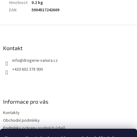
Hmotnost
:
0.2 kg
EAN
:
5904517242609
Z
á
p
a
Kontakt
t
info
@
drogerie-vanura.cz
í
+420 602 378 900
Informace pro vás
Kontakty
Obchodní podmínky
Podmínky ochrany osobních údajů
Dodací a platební podmínky