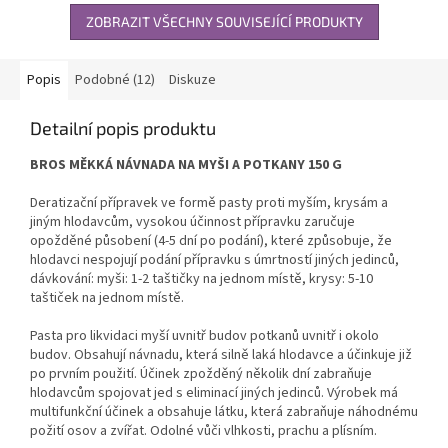
ZOBRAZIT VŠECHNY SOUVISEJÍCÍ PRODUKTY
Popis
Podobné (12)
Diskuze
Detailní popis produktu
BROS MĚKKÁ NÁVNADA NA MYŠI A POTKANY 150 G
Deratizační přípravek ve formě pasty proti myším, krysám a
jiným hlodavcům, vysokou účinnost přípravku zaručuje
opožděné působení (4-5 dní po podání), které způsobuje, že
hlodavci nespojují podání přípravku s úmrtností jiných jedinců,
dávkování: myši: 1-2 taštičky na jednom místě, krysy: 5-10
taštiček na jednom místě.
Pasta pro likvidaci myší uvnitř budov potkanů uvnitř i okolo
budov. Obsahují návnadu, která silně laká hlodavce a účinkuje již
po prvním použití. Účinek zpožděný několik dní zabraňuje
hlodavcům spojovat jed s eliminací jiných jedinců. Výrobek má
multifunkční účinek a obsahuje látku, která zabraňuje náhodnému
požití osov a zvířat. Odolné vůči vlhkosti, prachu a plísním.