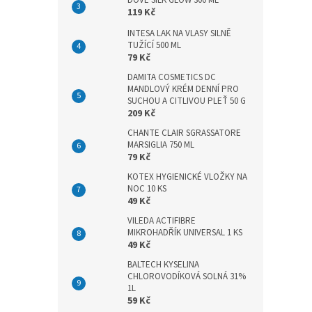
DOVE SILK GLOW 300 ML
n
119 Kč
e
l
INTESA LAK NA VLASY SILNĚ
TUŽÍCÍ 500 ML
79 Kč
DAMITA COSMETICS DC
MANDLOVÝ KRÉM DENNÍ PRO
SUCHOU A CITLIVOU PLEŤ 50 G
209 Kč
CHANTE CLAIR SGRASSATORE
MARSIGLIA 750 ML
79 Kč
KOTEX HYGIENICKÉ VLOŽKY NA
NOC 10 KS
49 Kč
VILEDA ACTIFIBRE
MIKROHADŘÍK UNIVERSAL 1 KS
49 Kč
BALTECH KYSELINA
CHLOROVODÍKOVÁ SOLNÁ 31%
1L
59 Kč