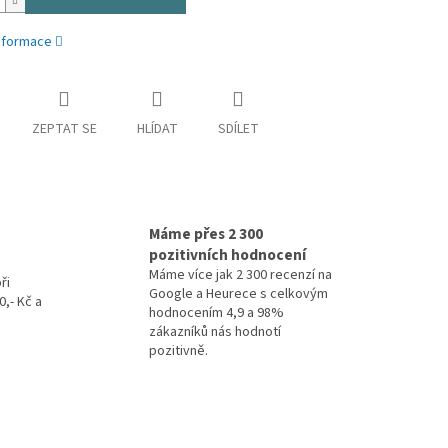
informace
ZEPTAT SE
HLÍDAT
SDÍLET
Máme přes 2 300
pozitivních hodnocení
Máme více jak 2 300 recenzí na
ři
Google a Heurece s celkovým
,- Kč a
hodnocením 4,9 a 98%
zákazníků nás hodnotí
pozitivně.