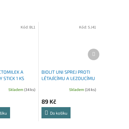
Kód:
BL1
Kód:
SJ41
Další
produkt
CTOMILEK A
BIOLIT UNI SPREJ PROTI
 STICK 1 KS
LÉTAJÍCÍMU A LEZOUCÍMU
HMYZU 300 ML
Skladem
(34 ks)
Skladem
(16 ks)
89 Kč
šíku
Do košíku