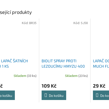
sející produkty
Kód:
BR35
Kód:
SJ58
 LAPAČ ŠATNÍCH
BIOLIT SPRAY PROTI
LAPAČ O
 1 KS
LEZOUCÍMU HMYZU 400
MUCH FLY
ML
Skladem
(33 ks)
Skladem
(23 ks)
Kč
109 Kč
29 Kč
o košíku
Do košíku
Do ko