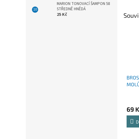
MARION TONOVACÍ ŠAMPON 58
STŘEDNĚ HNĚDÁ
Souvi
25 Kč
BROS
MOLŮ
69 
D