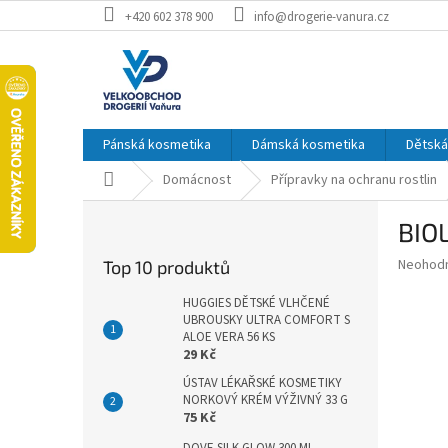
Přejít
+420 602 378 900
info@drogerie-vanura.cz
na
obsah
Pánská kosmetika
Dámská kosmetika
Dětská
Domů
Domácnost
Přípravky na ochranu rostlin
P
BIO
o
s
Průměr
Neohod
Top 10 produktů
t
hodnoce
r
produkt
HUGGIES DĚTSKÉ VLHČENÉ
a
UBROUSKY ULTRA COMFORT S
je
ALOE VERA 56 KS
0,0
n
29 Kč
z
n
5
ÚSTAV LÉKAŘSKÉ KOSMETIKY
í
hvězdič
NORKOVÝ KRÉM VÝŽIVNÝ 33 G
p
75 Kč
a