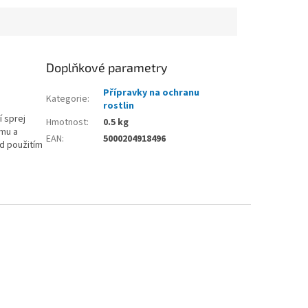
Doplňkové parametry
Přípravky na ochranu
Kategorie
:
rostlin
í sprej
Hmotnost
:
0.5 kg
ímu a
EAN
:
5000204918496
d použitím