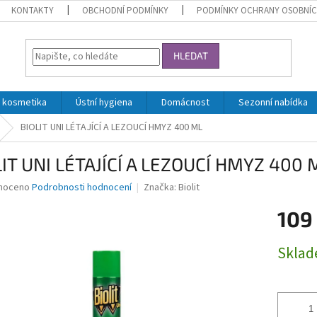
KONTAKTY
OBCHODNÍ PODMÍNKY
PODMÍNKY OCHRANY OSOBNÍC
HLEDAT
 kosmetika
Ústní hygiena
Domácnost
Sezonní nabídka
BIOLIT UNI LÉTAJÍCÍ A LEZOUCÍ HMYZ 400 ML
LIT UNI LÉTAJÍCÍ A LEZOUCÍ HMYZ 400 
né
noceno
Podrobnosti hodnocení
Značka:
Biolit
ní
109
u
Měrná
Skla
cena:
ek.