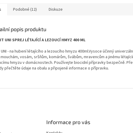
s
Podobné (12)
Diskuze
ailní popis produktu
IT UNI SPREJ LÉTAJÍCÍ A LEZOUCÍ HMYZ 400 ML
t UNI - na hubení létajícího a lezoucího hmyzu 400ml.Vysoce účinný univerzáln
i mouchám, vosám, sršňům, komárům, švábům, mravencům a jinému létajíc
ucímu hmyzu v domácnostech. Používejte biocidní přípravky bezpečně. Pře
ždy přečtěte údaje na obalu a připojené informace o přípravku.
Informace pro vás
Kontakty