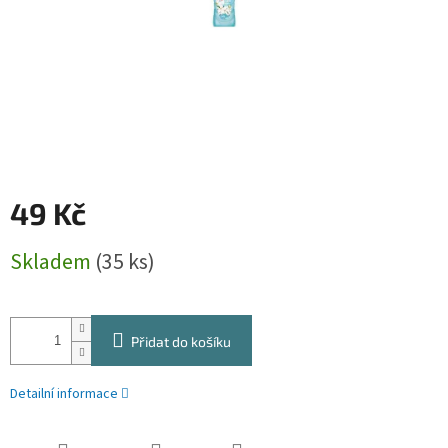
49 Kč
Měrná
Skladem
(35 ks)
cena:
Přidat do košíku
Detailní informace