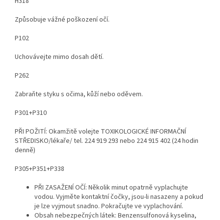
H318
Způsobuje vážné poškození očí.
P102
Uchovávejte mimo dosah dětí.
P262
Zabraňte styku s očima, kůží nebo oděvem.
P301+P310
PŘI POŽITÍ: Okamžitě volejte TOXIKOLOGICKÉ INFORMAČNÍ
STŘEDISKO/lékaře/ tel. 224 919 293 nebo 224 915 402 (24 hodin
denně)
P305+P351+P338
PŘI ZASAŽENÍ OČÍ: Několik minut opatrně vyplachujte
vodou. Vyjměte kontaktní čočky, jsou-li nasazeny a pokud
je lze vyjmout snadno. Pokračujte ve vyplachování.
Obsah nebezpečných látek: Benzensulfonová kyselina,