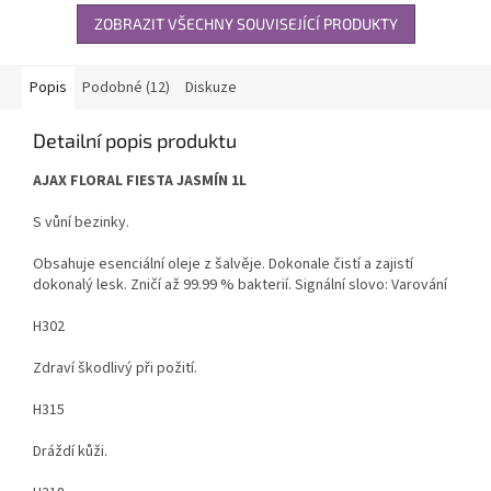
ZOBRAZIT VŠECHNY SOUVISEJÍCÍ PRODUKTY
Popis
Podobné (12)
Diskuze
Detailní popis produktu
AJAX FLORAL FIESTA JASMÍN 1L
S vůní bezinky.
Obsahuje esenciální oleje z šalvěje. Dokonale čistí a zajistí
dokonalý lesk. Zničí až 99.99 % bakterií. Signální slovo: Varování
H302
Zdraví škodlivý při požití.
H315
Dráždí kůži.