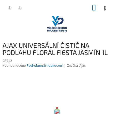
Přejít
NÁKUP
na
obsah
KOŠÍK
AJAX UNIVERSÁLNÍ ČISTIČ NA
PODLAHU FLORAL FIESTA JASMÍN 1L
CP212
Průměrné
Neohodnoceno
Podrobnosti hodnocení
Značka:
Ajax
hodnocení
produktu
je
0,0
z
5
hvězdiček.