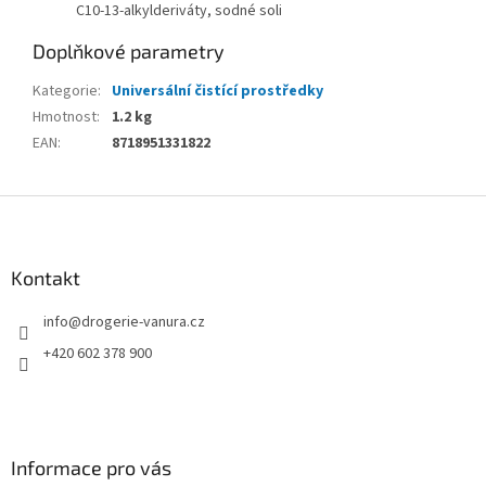
C10-13-alkylderiváty, sodné soli
Doplňkové parametry
Kategorie
:
Universální čistící prostředky
Hmotnost
:
1.2 kg
EAN
:
8718951331822
Z
á
p
a
Kontakt
t
info
@
drogerie-vanura.cz
í
+420 602 378 900
Informace pro vás