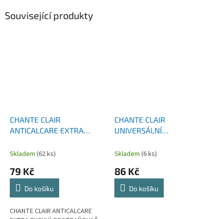
Související produkty
CHANTE CLAIR
CHANTE CLAIR
ANTICALCARE EXTRA
UNIVERSÁLNÍ
RYCHLÝ ODSTRAŇOVAČ
ODSTRAŇOVAČ SKVRN
VODNÍHO KAMENE ACETO
SCIOGLI MACCHIA 500 ML
Skladem
(62 ks)
Skladem
(6 ks)
BIANCO SPREJ 625 ML
79 Kč
86 Kč
Do košíku
Do košíku
CHANTE CLAIR ANTICALCARE