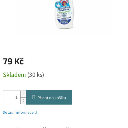
79 Kč
Měrná
Skladem
(30 ks)
cena:
Přidat do košíku
Detailní informace