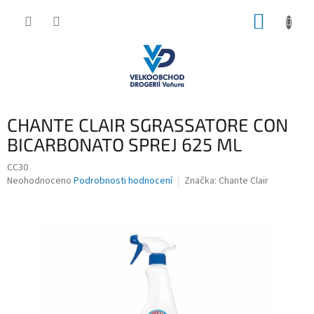
Přejít
NÁKUP
na
obsah
KOŠÍK
CHANTE CLAIR SGRASSATORE CON
BICARBONATO SPREJ 625 ML
CC30
Průměrné
Neohodnoceno
Podrobnosti hodnocení
Značka:
Chante Clair
hodnocení
produktu
je
0,0
z
5
hvězdiček.