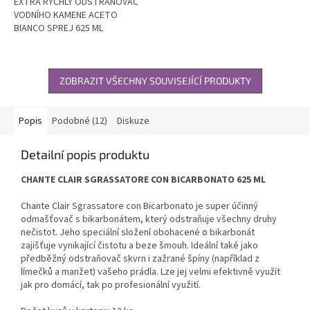
EXTRA RYCHLÝ ODSTRAŇOVAČ
VODNÍHO KAMENE ACETO
BIANCO SPREJ 625 ML
ZOBRAZIT VŠECHNY SOUVISEJÍCÍ PRODUKTY
Popis
Podobné (12)
Diskuze
Detailní popis produktu
CHANTE CLAIR SGRASSATORE CON BICARBONATO 625 ML
Chante Clair Sgrassatore con Bicarbonato je super účinný
odmašťovač s bikarbonátem, který odstraňuje všechny druhy
nečistot. Jeho speciální složení obohacené o bikarbonát
zajišťuje vynikající čistotu a beze šmouh. Ideální také jako
předběžný odstraňovač skvrn i zažrané špíny (například z
límečků a manžet) vašeho prádla. Lze jej velmi efektivně využít
jak pro domácí, tak po profesionální využití.