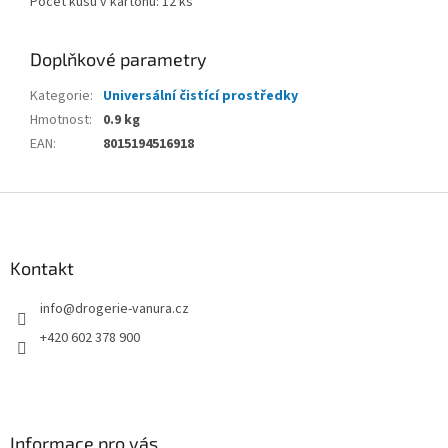
Počet kusů v kartonu: 12 ks
Doplňkové parametry
Kategorie
:
Universální čistící prostředky
Hmotnost
:
0.9 kg
EAN
:
8015194516918
Z
á
p
a
Kontakt
t
info
@
drogerie-vanura.cz
í
+420 602 378 900
Informace pro vás