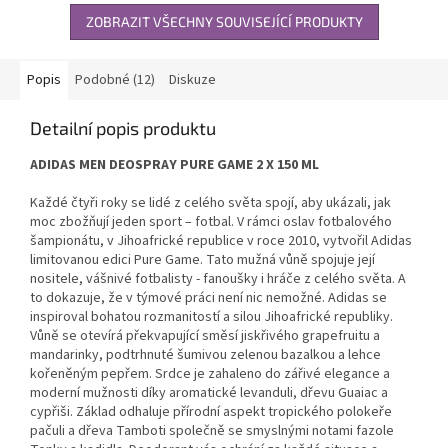
ZOBRAZIT VŠECHNY SOUVISEJÍCÍ PRODUKTY
Popis
Podobné (12)
Diskuze
Detailní popis produktu
ADIDAS MEN DEOSPRAY PURE GAME 2 X 150 ML
Každé čtyři roky se lidé z celého světa spojí, aby ukázali, jak
moc zbožňují jeden sport – fotbal. V rámci oslav fotbalového
šampionátu, v Jihoafrické republice v roce 2010, vytvořil Adidas
limitovanou edici Pure Game. Tato mužná vůně spojuje její
nositele, vášnivé fotbalisty - fanoušky i hráče z celého světa. A
to dokazuje, že v týmové práci není nic nemožné. Adidas se
inspiroval bohatou rozmanitostí a silou Jihoafrické republiky.
Vůně se otevírá překvapující směsí jiskřivého grapefruitu a
mandarinky, podtrhnuté šumivou zelenou bazalkou a lehce
kořeněným pepřem. Srdce je zahaleno do zářivé elegance a
moderní mužnosti díky aromatické levanduli, dřevu Guaiac a
cypřiši. Základ odhaluje přírodní aspekt tropického polokeře
pačuli a dřeva Tamboti společně se smyslnými notami fazole