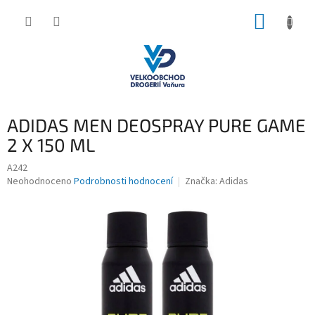
Přejít
NÁKUP
na
obsah
KOŠÍK
ADIDAS MEN DEOSPRAY PURE GAME
2 X 150 ML
A242
Průměrné
Neohodnoceno
Podrobnosti hodnocení
Značka:
Adidas
hodnocení
produktu
je
0,0
z
5
hvězdiček.