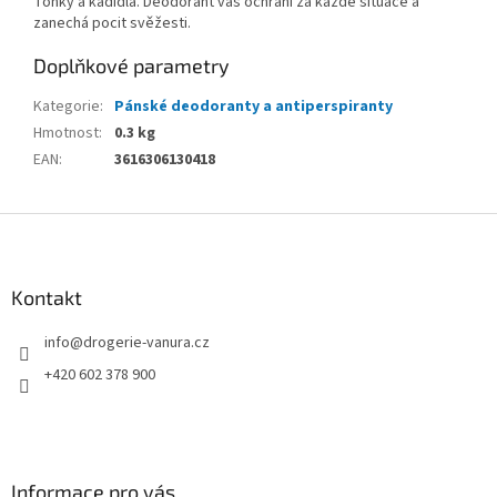
Tonky a kadidla. Deodorant vás ochrání za každé situace a
zanechá pocit svěžesti.
Doplňkové parametry
Kategorie
:
Pánské deodoranty a antiperspiranty
Hmotnost
:
0.3 kg
EAN
:
3616306130418
Z
á
p
a
Kontakt
t
info
@
drogerie-vanura.cz
í
+420 602 378 900
Informace pro vás