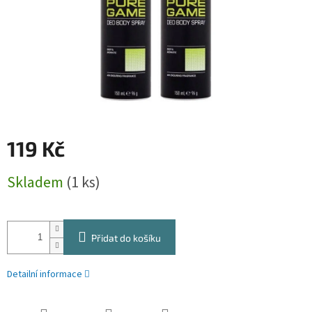
119 Kč
Měrná
Skladem
(1 ks)
cena:
Přidat do košíku
Detailní informace