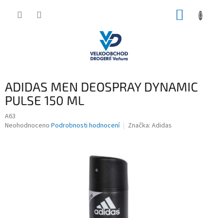
Přejít
NÁKUP
na
obsah
KOŠÍK
ADIDAS MEN DEOSPRAY DYNAMIC
PULSE 150 ML
A63
Průměrné
Neohodnoceno
Podrobnosti hodnocení
Značka:
Adidas
hodnocení
produktu
je
0,0
z
5
hvězdiček.