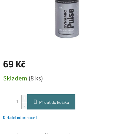
69 Kč
Měrná
Skladem
(8 ks)
cena:
Přidat do košíku
Detailní informace