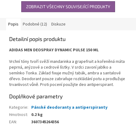
ZOBRAZIT VŠECHNY SOUVISEJÍCÍ PRODUKTY
Popis
Podobné (12)
Diskuze
Detailní popis produktu
ADIDAS MEN DEOSPRAY DYNAMIC PULSE 150 ML
Vrchní tóny tvoří svěží mandarinka a grapefruit a kořeněná máta
peprná, anýzové a cedrové lístky. V srdci zavoní jablko a
semínko Tonka. Základ fixuje mužný tabák, ambra a santalové
dřevo. Deodorant pouze zabraňuje rozkládání potu a prodlužuje
trvanlivost vůně. Proti pocení použijte deo antiperspirant.
Doplňkové parametry
Kategorie
:
Pánské deodoranty a antiperspiranty
Hmotnost
:
0.2 kg
EAN
:
3607345264356