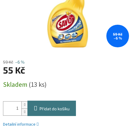
59 Kč
–6 %
59 Kč
–6 %
55 Kč
Měrná
Skladem
(13 ks)
cena:
Přidat do košíku
Detailní informace