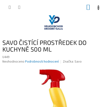
Přejít
NÁKUP
na
obsah
KOŠÍK
SAVO ČISTÍCÍ PROSTŘEDEK DO
KUCHYNĚ 500 ML
U449
Průměrné
Neohodnoceno
Podrobnosti hodnocení
Značka:
Savo
hodnocení
produktu
je
0,0
z
5
hvězdiček.