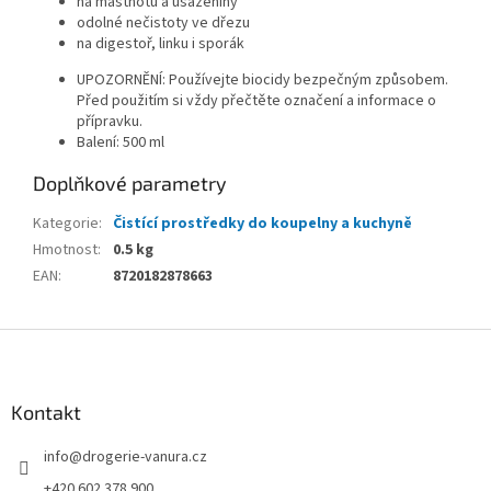
na mastnotu a usazeniny
odolné nečistoty ve dřezu
na digestoř, linku i sporák
UPOZORNĚNÍ: Používejte biocidy bezpečným způsobem.
Před použitím si vždy přečtěte označení a informace o
přípravku.
Balení: 500 ml
Doplňkové parametry
Kategorie
:
Čistící prostředky do koupelny a kuchyně
Hmotnost
:
0.5 kg
EAN
:
8720182878663
Z
á
p
a
Kontakt
t
info
@
drogerie-vanura.cz
í
+420 602 378 900