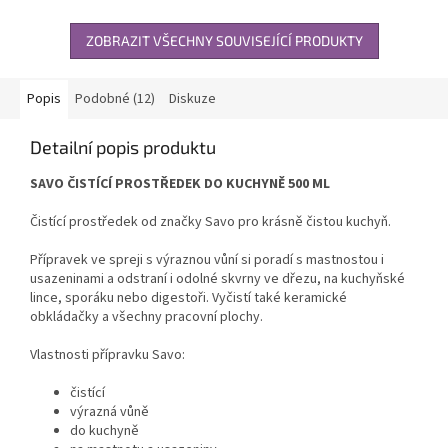
ZOBRAZIT VŠECHNY SOUVISEJÍCÍ PRODUKTY
Popis
Podobné (12)
Diskuze
Detailní popis produktu
SAVO ČISTÍCÍ PROSTŘEDEK DO KUCHYNĚ 500 ML
Čistící prostředek od značky Savo pro krásně čistou kuchyň.
Přípravek ve spreji s výraznou vůní si poradí s mastnostou i
usazeninami a odstraní i odolné skvrny ve dřezu, na kuchyňské
lince, sporáku nebo digestoři. Vyčistí také keramické
obkládačky a všechny pracovní plochy.
Vlastnosti přípravku Savo:
čistící
výrazná vůně
do kuchyně