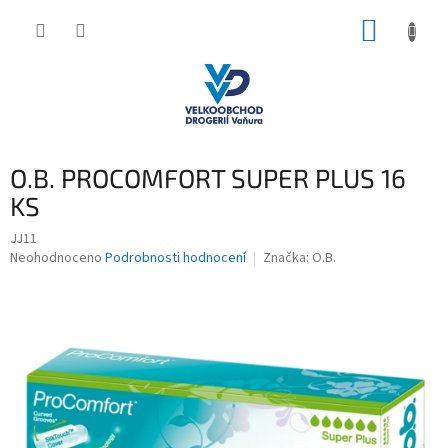
Přejít
NÁKUP
na
obsah
KOŠÍK
O.B. PROCOMFORT SUPER PLUS 16
KS
JJ11
Průměrné
Neohodnoceno
Podrobnosti hodnocení
Značka:
O.B.
hodnocení
produktu
je
0,0
z
5
hvězdiček.