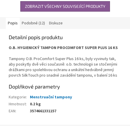
ZOBRAZIT VŠECHNY SOUVISEJÍCÍ PRODUKTY
Popis
Podobné (12)
Diskuze
Detailní popis produktu
O.B. HYGIENICKÝ TAMPON PROCOMFORT SUPER PLUS 16 KS
Tampony O.B. ProComfort Super Plus 16 ks, byly vyvinuty tak,
aby poskytly dvě věci současně: o.b. technologii se stočenými
drážkami pro spolehlivou ochranu a unikátní hedvábně jemný
povrch SilkTouch pro snadné zavádění tamponu, v balení 16 ks
Doplňkové parametry
Kategorie
:
Menstruační tampony
Hmotnost
:
0.2 kg
EAN
:
3574661331157
Z