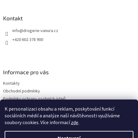
á
p
a
Kontakt
t
info
@
drogerie-vanura.cz
í
+420 602 378 900
Informace pro vás
Kontakty
Obchodní podmínky
Podmínky ochrany osobních údajů
Dodací a platební podmínky
K personalizaci obsahu a reklam, poskytování funkcí
sociálních médií a analýze naší návštěvnosti využíváme
soubory cookies. Více informací
zde
.
Vytvořil Shoptet