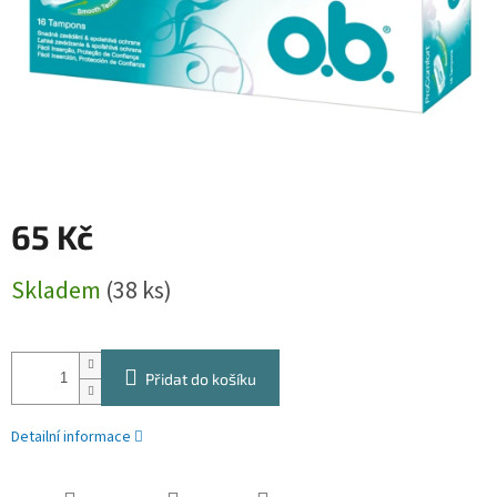
65 Kč
Měrná
Skladem
(38 ks)
cena:
Přidat do košíku
Detailní informace