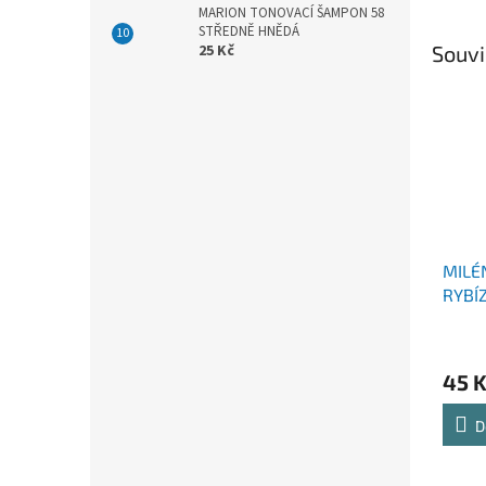
MARION TONOVACÍ ŠAMPON 58
STŘEDNĚ HNĚDÁ
Souvi
25 Kč
MILÉ
RYBÍ
NÁHR
ML
45 
D