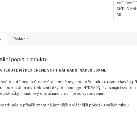
ANTIBAKTE
MÝDLO NÁH
ML
s
Diskuze
ailní popis produktu
A TEKUTÉ MÝDLO CREME SOFT NÁHRADNÍ NÁPLŇ 500 ML
ové tekuté mýdlo Creme Soft jemně myje pokožku rukou a zanechává ji př
ou po každém mytí. Aktivní látky: technologie HYDRA IQ, zvláčňující systém 
é pokožky, mandlový olej účinně chrání před vysoušením.
nosti: mýdlo přináší znatelně jemnější a vláčnější pokožku Vašich rukou.