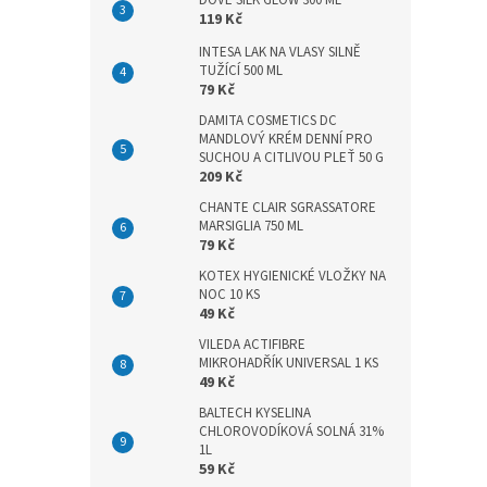
DOVE SILK GLOW 300 ML
n
119 Kč
e
l
INTESA LAK NA VLASY SILNĚ
TUŽÍCÍ 500 ML
79 Kč
DAMITA COSMETICS DC
MANDLOVÝ KRÉM DENNÍ PRO
SUCHOU A CITLIVOU PLEŤ 50 G
209 Kč
CHANTE CLAIR SGRASSATORE
MARSIGLIA 750 ML
79 Kč
KOTEX HYGIENICKÉ VLOŽKY NA
NOC 10 KS
49 Kč
VILEDA ACTIFIBRE
MIKROHADŘÍK UNIVERSAL 1 KS
49 Kč
BALTECH KYSELINA
CHLOROVODÍKOVÁ SOLNÁ 31%
1L
59 Kč