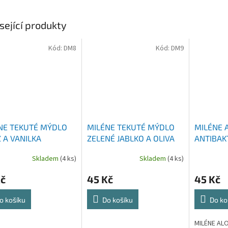
sející produkty
Kód:
DM8
Kód:
DM9
NE TEKUTÉ MÝDLO
MILÉNE TEKUTÉ MÝDLO
MILÉNE 
Z A VANILKA
ZELENÉ JABLKO A OLIVA
ANTIBAK
ADNÍ NÁPLŇ 1000
NÁHRADNÍ NÁPLŇ 1000
MÝDLO N
Skladem
(4 ks)
Skladem
(4 ks)
ML
1000 ML
Kč
45 Kč
45 Kč
o košíku
Do košíku
Do ko
MILÉNE AL