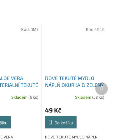
Kód:
DM7
Kód:
U116
ALOE VERA
DOVE TEKUTÉ MÝDLO
TERIÁLNÍ TEKUTÉ
NÁPLŇ OKURKA & ZELENÝ
Další
produkt
ÁHRADNÍ NÁPLŇ
ČAJ 500 ML
Skladem
(6 ks)
Skladem
(58 ks)
49 Kč
šíku
Do košíku
OE VERA
DOVE TEKUTÉ MÝDLO NÁPLŇ