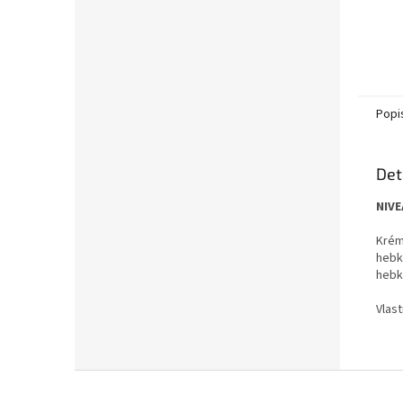
Popi
Det
NIVE
Krém
hebk
hebk
Vlast
Z
á