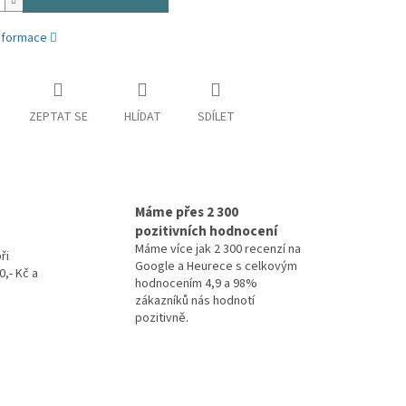
informace
ZEPTAT SE
HLÍDAT
SDÍLET
Máme přes 2 300
pozitivních hodnocení
Máme více jak 2 300 recenzí na
ři
Google a Heurece s celkovým
,- Kč a
hodnocením 4,9 a 98%
zákazníků nás hodnotí
pozitivně.