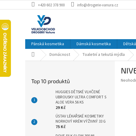
Přejít
+420 602 378 900
info@drogerie-vanura.cz
na
obsah
Pánská kosmetika
Dámská kosmetika
Dětská
Domů
Domácnost
Toaletní a tekutá mýdla
P
NIV
o
s
Průměr
Neohod
Top 10 produktů
t
hodnoce
r
produkt
HUGGIES DĚTSKÉ VLHČENÉ
a
UBROUSKY ULTRA COMFORT S
je
ALOE VERA 56 KS
0,0
n
29 Kč
z
n
5
ÚSTAV LÉKAŘSKÉ KOSMETIKY
í
hvězdič
NORKOVÝ KRÉM VÝŽIVNÝ 33 G
p
75 Kč
a