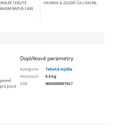
RIÁLNÍ TEKUTÉ
OKURKA & ZELENÝ ČAJ 500 ML
RADNÍ NÁPLŇ 1000
Doplňkové parametry
Kategorie
:
Tekutá mýdla
Hmotnost
:
0.6 kg
íjemně
EAN
:
4005808807017
pro pocit