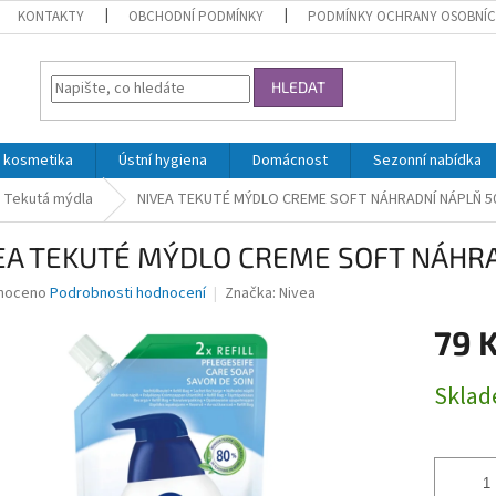
KONTAKTY
OBCHODNÍ PODMÍNKY
PODMÍNKY OCHRANY OSOBNÍC
HLEDAT
 kosmetika
Ústní hygiena
Domácnost
Sezonní nabídka
Tekutá mýdla
NIVEA TEKUTÉ MÝDLO CREME SOFT NÁHRADNÍ NÁPLŇ 5
EA TEKUTÉ MÝDLO CREME SOFT NÁHR
né
noceno
Podrobnosti hodnocení
Značka:
Nivea
ní
79 
u
Měrná
Skla
cena:
ek.