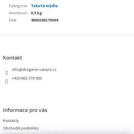
Kategorie
:
Tekutá mýdla
Hmotnost
:
0.5 kg
EAN
:
4000388179004
Z
á
p
a
Kontakt
t
info
@
drogerie-vanura.cz
í
+420 602 378 900
Informace pro vás
Kontakty
Obchodní podmínky