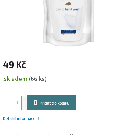
49 Kč
Měrná
Skladem
(66 ks)
cena:
Přidat do košíku
Detailní informace