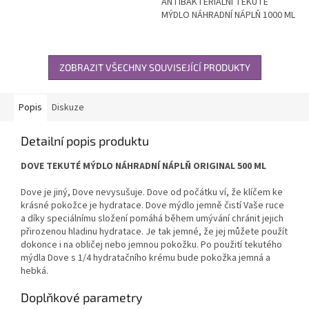
ANTIBAKTERIÁLNÍ TEKUTÉ
MÝDLO NÁHRADNÍ NÁPLŇ 1000 ML
ZOBRAZIT VŠECHNY SOUVISEJÍCÍ PRODUKTY
Popis
Diskuze
Detailní popis produktu
DOVE TEKUTÉ MÝDLO NÁHRADNÍ NÁPLŇ ORIGINAL 500 ML
Dove je jiný, Dove nevysušuje. Dove od počátku ví, že klíčem ke
krásné pokožce je hydratace. Dove mýdlo jemně čistí Vaše ruce
a díky speciálnímu složení pomáhá během umývání chránit jejich
přirozenou hladinu hydratace. Je tak jemné, že jej můžete použít
dokonce i na obličej nebo jemnou pokožku. Po použití tekutého
mýdla Dove s 1/4 hydratačního krému bude pokožka jemná a
hebká.
Doplňkové parametry