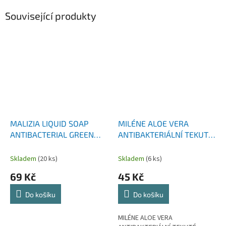
Související produkty
MALIZIA LIQUID SOAP
MILÉNE ALOE VERA
ANTIBACTERIAL GREEN
ANTIBAKTERIÁLNÍ TEKUTÉ
TEA ANTIBAKTERIÁLNÍ
MÝDLO NÁHRADNÍ NÁPLŇ
TEKUTÉ MÝDLO 1000 ML
1000 ML
Skladem
(20 ks)
Skladem
(6 ks)
69 Kč
45 Kč
Do košíku
Do košíku
MILÉNE ALOE VERA