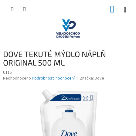
Přejít
NÁKUP
na
obsah
KOŠÍK
DOVE TEKUTÉ MÝDLO NÁPLŇ
ORIGINAL 500 ML
U115
Průměrné
Neohodnoceno
Podrobnosti hodnocení
Značka:
Dove
hodnocení
produktu
je
0,0
z
5
hvězdiček.