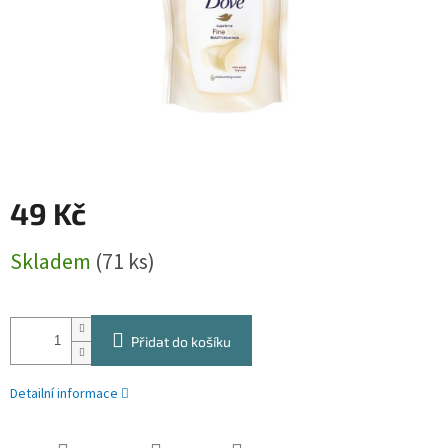
49 Kč
Měrná
Skladem
(71 ks)
cena:
Přidat do košíku
Detailní informace