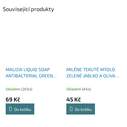
Související produkty
MALIZIA LIQUID SOAP
MILÉNE TEKUTÉ MÝDLO
ANTIBACTERIAL GREEN
ZELENÉ JABLKO A OLIVA
TEA ANTIBAKTERIÁLNÍ
NÁHRADNÍ NÁPLŇ 1000
TEKUTÉ MÝDLO 1000 ML
ML
Skladem
(20 ks)
Skladem
(4 ks)
69 Kč
45 Kč
Do košíku
Do košíku