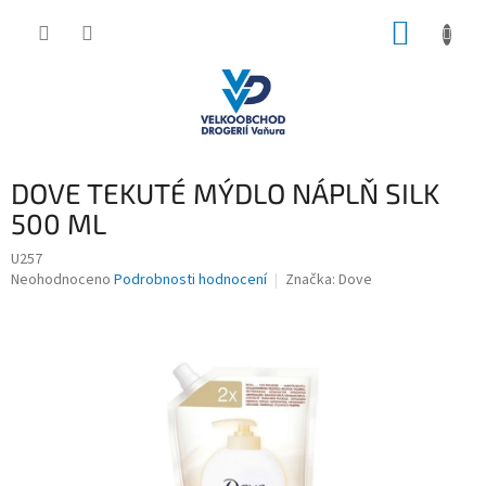
Přejít
NÁKUP
na
obsah
KOŠÍK
DOVE TEKUTÉ MÝDLO NÁPLŇ SILK
500 ML
U257
Průměrné
Neohodnoceno
Podrobnosti hodnocení
Značka:
Dove
hodnocení
produktu
je
0,0
z
5
hvězdiček.