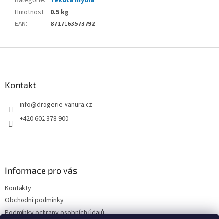
Kategorie
:
Tekutá mýdla
Hmotnost
:
0.5 kg
EAN
:
8717163573792
Z
á
p
a
Kontakt
t
info
@
drogerie-vanura.cz
í
+420 602 378 900
Informace pro vás
Kontakty
Obchodní podmínky
Podmínky ochrany osobních údajů