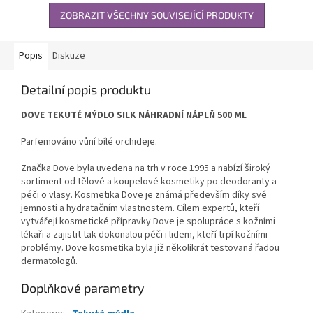
ZOBRAZIT VŠECHNY SOUVISEJÍCÍ PRODUKTY
Popis
Diskuze
Detailní popis produktu
DOVE TEKUTÉ MÝDLO SILK NÁHRADNÍ NÁPLŇ 500 ML
Parfemováno vůní bílé orchideje.
Značka Dove byla uvedena na trh v roce 1995 a nabízí široký
sortiment od tělové a koupelové kosmetiky po deodoranty a
péči o vlasy. Kosmetika Dove je známá především díky své
jemnosti a hydratačním vlastnostem. Cílem expertů, kteří
vytvářejí kosmetické přípravky Dove je spolupráce s kožními
lékaři a zajistit tak dokonalou péči i lidem, kteří trpí kožními
problémy. Dove kosmetika byla již několikrát testovaná řadou
dermatologů.
Doplňkové parametry