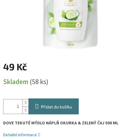
49 Kč
Měrná
Skladem
(58 ks)
cena:
Přidat do košíku
DOVE TEKUTÉ MÝDLO NÁPLŇ OKURKA & ZELENÝ ČAJ 500 ML
Detailní informace