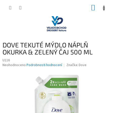
Přejít
NÁKUP
na
obsah
KOŠÍK
DOVE TEKUTÉ MÝDLO NÁPLŇ
OKURKA & ZELENÝ ČAJ 500 ML
U116
Průměrné
Neohodnoceno
Podrobnosti hodnocení
Značka:
Dove
hodnocení
produktu
je
0,0
z
5
hvězdiček.