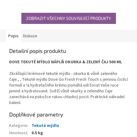
ZOBRAZIT VŠECHNY SOUVISEJÍCÍ PRODUKTY
Popis
Diskuze
Detailní popis produktu
DOVE TEKUTÉ MÝDLO NÁPLŇ OKURKA & ZELENÝ ČAJ 500 ML
Zkrášlující krémové tekuté mýdlo - okurka & vůně zeleného
čaje., , Tekuté mýdlo Dove Go Fresh Fresh Touch s jemnou čistící
formulí a ¼ hydratačního krému pomáhá udržovat Vaše ruce
jemné a hydratované. Svěží vůně okurky a zeleného čaje
zanechává na pokožce rukou chladivý pocit. Praktické náhradní
balení.
Doplňkové parametry
Kategorie
:
Tekutá mýdla
Hmotnost
:
0.5 kg