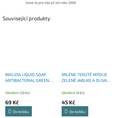
Jsme tu pro Vás již od roku 2009
Související produkty
MALIZIA LIQUID SOAP
MILÉNE TEKUTÉ MÝDLO
ANTIBACTERIAL GREEN
ZELENÉ JABLKO A OLIVA
TEA ANTIBAKTERIÁLNÍ
NÁHRADNÍ NÁPLŇ 1000
TEKUTÉ MÝDLO 1000 ML
ML
Skladem
(20 ks)
Skladem
(4 ks)
69 Kč
45 Kč
Do košíku
Do košíku