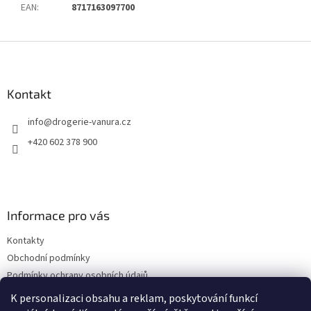
EAN
:
8717163097700
Z
á
p
a
Kontakt
t
info
@
drogerie-vanura.cz
í
+420 602 378 900
Informace pro vás
Kontakty
Obchodní podmínky
Podmínky ochrany osobních údajů
Dodací a platební podmínky
K personalizaci obsahu a reklam, poskytování funkcí