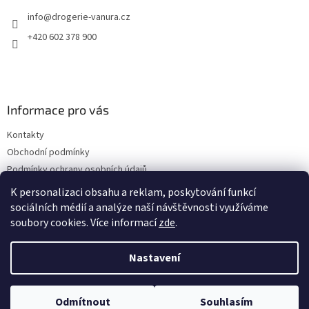
t
info
@
drogerie-vanura.cz
í
+420 602 378 900
Informace pro vás
Kontakty
Obchodní podmínky
Podmínky ochrany osobních údajů
Dodací a platební podmínky
K personalizaci obsahu a reklam, poskytování funkcí
sociálních médií a analýze naší návštěvnosti využíváme
soubory cookies. Více informací
zde
.
Vytvořil Shoptet
Nastavení
Copyright 2026
drogerie-vanura.cz
. Všechna práva vyhrazena.
Odmítnout
Souhlasím
Upravit nastavení cookies