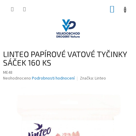
Přejít
NÁKUP
na
obsah
KOŠÍK
LINTEO PAPÍROVÉ VATOVÉ TYČINKY
SÁČEK 160 KS
ME48
Průměrné
Neohodnoceno
Podrobnosti hodnocení
Značka:
Linteo
hodnocení
produktu
je
0,0
z
5
hvězdiček.