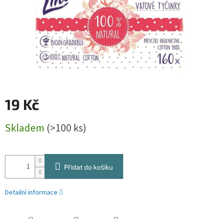
19 Kč
Měrná
Skladem
(>100 ks)
cena:
Přidat do košíku
Detailní informace