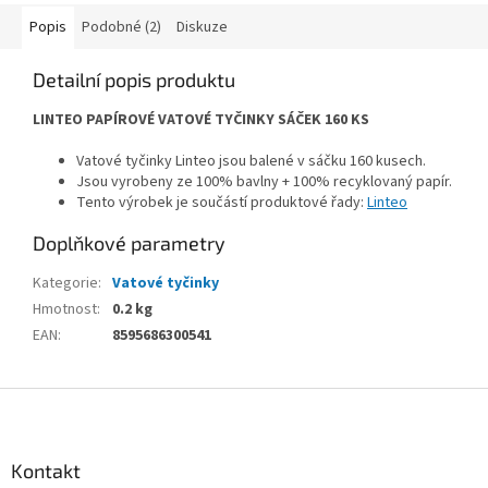
Popis
Podobné (2)
Diskuze
Detailní popis produktu
LINTEO PAPÍROVÉ VATOVÉ TYČINKY SÁČEK 160 KS
Vatové tyčinky Linteo jsou balené v sáčku 160 kusech.
Jsou vyrobeny ze 100% bavlny + 100% recyklovaný papír.
Tento výrobek je součástí produktové řady:
Linteo
Doplňkové parametry
Kategorie
:
Vatové tyčinky
Hmotnost
:
0.2 kg
EAN
:
8595686300541
Z
á
p
a
Kontakt