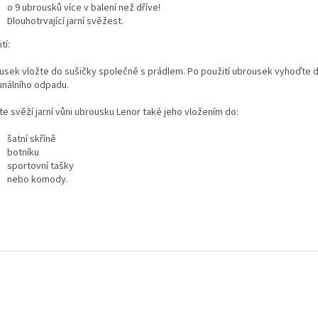
o 9 ubrousků více v balení než dříve!
Dlouhotrvající jarní svěžest.
tí:
usek vložte do sušičky společně s prádlem. Po použití ubrousek vyhoďte 
nálního odpadu.
e svěží jarní vůni ubrousku Lenor také jeho vložením do:
šatní skříně
botníku
sportovní tašky
nebo komody.