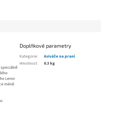
Doplňkové parametry
Kategorie
:
Aviváže na praní
Hmotnost
:
0.3 kg
 speciálně
plého
oho Lenor
ičce méně
o: