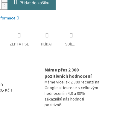
Přidat do košíku
informace
ZEPTAT SE
HLÍDAT
SDÍLET
Máme přes 2 300
pozitivních hodnocení
Máme více jak 2 300 recenzí na
ři
Google a Heurece s celkovým
,- Kč a
hodnocením 4,9 a 98%
zákazníků nás hodnotí
pozitivně.