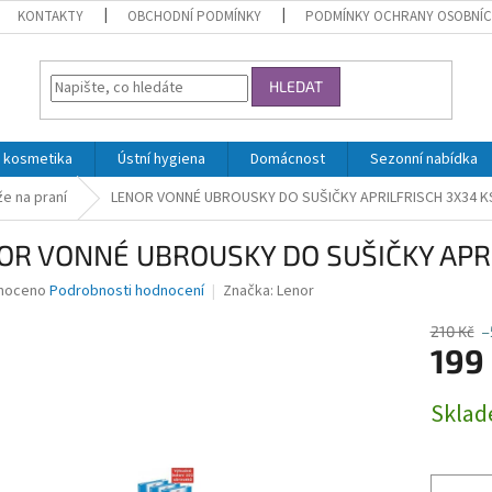
KONTAKTY
OBCHODNÍ PODMÍNKY
PODMÍNKY OCHRANY OSOBNÍC
HLEDAT
 kosmetika
Ústní hygiena
Domácnost
Sezonní nabídka
že na praní
LENOR VONNÉ UBROUSKY DO SUŠIČKY APRILFRISCH 3X34 K
OR VONNÉ UBROUSKY DO SUŠIČKY APRI
né
noceno
Podrobnosti hodnocení
Značka:
Lenor
ní
u
210 Kč
–
199
Měrná
Skla
cena:
ek.