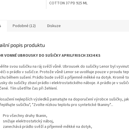
COTTON 37 PD 925 ML
s
Podobné (12)
Diskuze
ailní popis produktu
R VONNÉ UBROUSKY DO SUŠIČKY APRILFRISCH 3X34 KS
ěňte svou sušičku na ráj svěží vůně. Ubrousek do sušičky Lenor byl vyvinut
péči o prádlo v sušičce. Protože vůně Lenor se uvolňuje pouze v proudu te
chu během sušení. Prádlo bude svěží a příjemně měkké na dotyk. Kromě t
usky do sušičky zbaví prádlo i elektrostatického náboje. A prádlo je v suš
ené. Tím ušetříte čas při žehlení.
dosažení nejlepších výsledků pamatujte na doporučení výrobce sušičky, jak
eplňujte sušičku", "Zvolte nízkou teplotu pro syntetické tkaniny"...
Pro všechny druhy tkanin,
snižuje elektrostatický náboj,
zanechává prádlo svěží a příjemně měkké na dotyk,