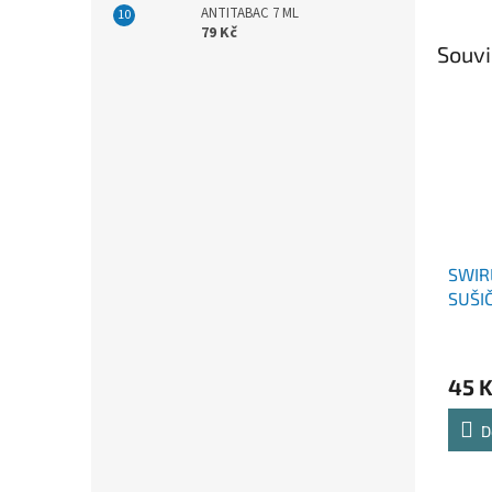
ANTITABAC 7 ML
79 Kč
Souvi
SWIR
SUŠI
FRES
45 
D