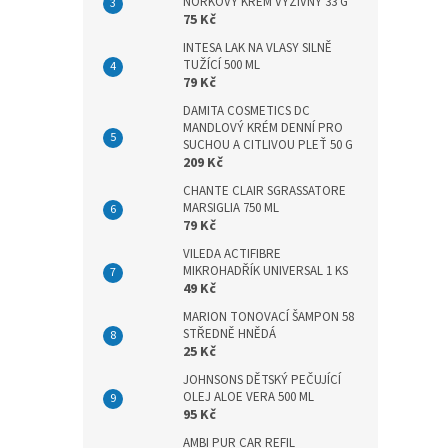
n
NORKOVÝ KRÉM VÝŽIVNÝ 33 G
75 Kč
e
l
INTESA LAK NA VLASY SILNĚ
TUŽÍCÍ 500 ML
79 Kč
DAMITA COSMETICS DC
MANDLOVÝ KRÉM DENNÍ PRO
SUCHOU A CITLIVOU PLEŤ 50 G
209 Kč
CHANTE CLAIR SGRASSATORE
MARSIGLIA 750 ML
79 Kč
VILEDA ACTIFIBRE
MIKROHADŘÍK UNIVERSAL 1 KS
49 Kč
MARION TONOVACÍ ŠAMPON 58
STŘEDNĚ HNĚDÁ
25 Kč
JOHNSONS DĚTSKÝ PEČUJÍCÍ
OLEJ ALOE VERA 500 ML
95 Kč
AMBI PUR CAR REFIL