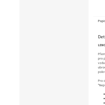
Popi
Det
LENO
Přem
pro 
vzdu
ubro
pokrč
Pro 
"Nepř