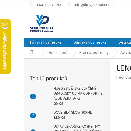
Přejít
+420 602 378 900
info@drogerie-vanura.cz
na
obsah
Pánská kosmetika
Dámská kosmetika
Dětská
Domů
Domácnost
Prací prostředky
Avivá
P
LEN
o
s
Průměr
Neohod
Top 10 produktů
t
hodnoce
r
produkt
HUGGIES DĚTSKÉ VLHČENÉ
a
UBROUSKY ULTRA COMFORT S
je
ALOE VERA 56 KS
0,0
n
29 Kč
z
n
5
í
DOVE SILK GLOW 300 ML
hvězdič
119 Kč
p
a
ÚSTAV LÉKAŘSKÉ KOSMETIKY