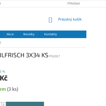
H ÚDAJŮ
DODACÍ A PLATEBNÍ PODMÍNKY
Přihlášení
NÁKUPNÍ
Prázdný košík
KOŠÍK
Akce
Novinky
Kontakty
S
LFRISCH 3X34 KS
PG1017
5 %
 Kč
dem
(3 ks)