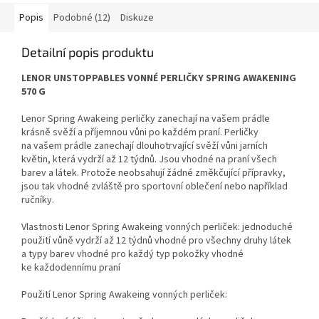
Popis
Podobné (12)
Diskuze
Detailní popis produktu
LENOR UNSTOPPABLES VONNÉ PERLIČKY SPRING AWAKENING
570 G
Lenor Spring Awakeing perličky zanechají na vašem prádle
krásně svěží a příjemnou vůni po každém praní. Perličky
na vašem prádle zanechají dlouhotrvající svěží vůni jarních
květin, která vydrží až 12 týdnů. Jsou vhodné na praní všech
barev a látek. Protože neobsahují žádné změkčující přípravky,
jsou tak vhodné zvláště pro sportovní oblečení nebo například
ručníky.
Vlastnosti Lenor Spring Awakeing vonných perliček: jednoduché
použití vůně vydrží až 12 týdnů vhodné pro všechny druhy látek
a typy barev vhodné pro každý typ pokožky vhodné
ke každodennímu praní
Použití Lenor Spring Awakeing vonných perliček: