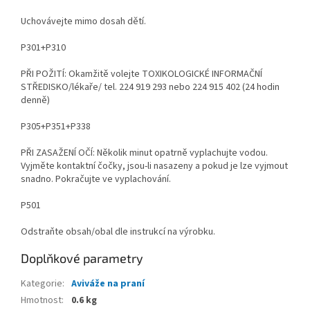
Uchovávejte mimo dosah dětí.
P301+P310
PŘI POŽITÍ: Okamžitě volejte TOXIKOLOGICKÉ INFORMAČNÍ
STŘEDISKO/lékaře/ tel. 224 919 293 nebo 224 915 402 (24 hodin
denně)
P305+P351+P338
PŘI ZASAŽENÍ OČÍ: Několik minut opatrně vyplachujte vodou.
Vyjměte kontaktní čočky, jsou-li nasazeny a pokud je lze vyjmout
snadno. Pokračujte ve vyplachování.
P501
Odstraňte obsah/obal dle instrukcí na výrobku.
Doplňkové parametry
Kategorie
:
Aviváže na praní
Hmotnost
:
0.6 kg