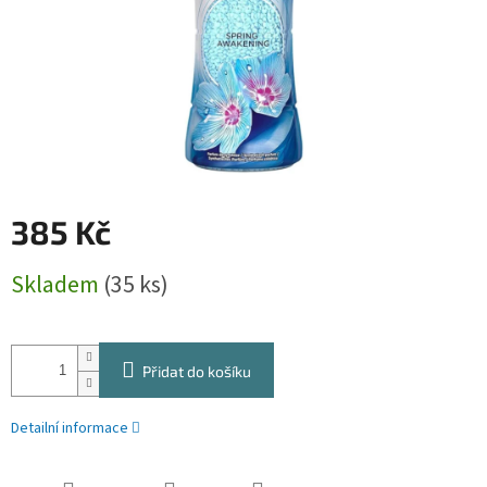
385 Kč
Měrná
Skladem
(35 ks)
cena:
Přidat do košíku
Detailní informace