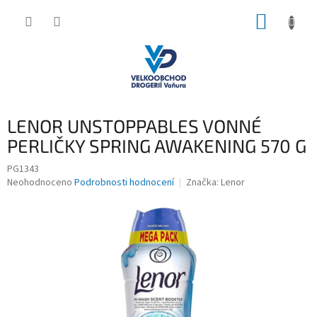
Přejít
NÁKUP
na
obsah
KOŠÍK
LENOR UNSTOPPABLES VONNÉ
PERLIČKY SPRING AWAKENING 570 G
PG1343
Průměrné
Neohodnoceno
Podrobnosti hodnocení
Značka:
Lenor
hodnocení
produktu
je
0,0
z
5
hvězdiček.