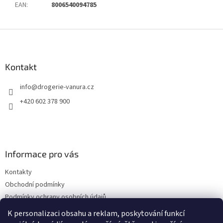
EAN
:
8006540094785
Z
á
p
a
Kontakt
t
info
@
drogerie-vanura.cz
í
+420 602 378 900
Informace pro vás
Kontakty
Obchodní podmínky
Podmínky ochrany osobních údajů
Dodací a platební podmínky
K personalizaci obsahu a reklam, poskytování funkcí