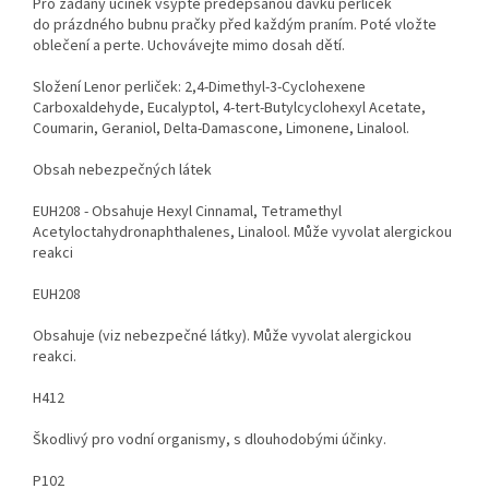
Pro žádaný účinek vsypte předepsanou dávku perliček
do prázdného bubnu pračky před každým praním. Poté vložte
oblečení a perte. Uchovávejte mimo dosah dětí.
Složení Lenor perliček: 2,4-Dimethyl-3-Cyclohexene
Carboxaldehyde, Eucalyptol, 4-tert-Butylcyclohexyl Acetate,
Coumarin, Geraniol, Delta-Damascone, Limonene, Linalool.
Obsah nebezpečných látek
EUH208 - Obsahuje Hexyl Cinnamal, Tetramethyl
Acetyloctahydronaphthalenes, Linalool. Může vyvolat alergickou
reakci
EUH208
Obsahuje (viz nebezpečné látky). Může vyvolat alergickou
reakci.
H412
Škodlivý pro vodní organismy, s dlouhodobými účinky.
P102