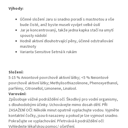
Výhody:
Účinné složení Jaru si snadno poradí s mastnotou a vše
bude čisté, aniž byste museli vyvíjet velké úsilí
Jar je koncentrovaný, takže jedna kapka stačí na umytí
spousty nádobí
Hodně aktivní dlouhotrvající pěny, účinné odstraňování
mastnoty
Varianta Sensitive šetrná k rukám
Složení:
5-15 % Aniontové povrchově aktivní látky; <5 % Neiontové
povrchově aktivní látky; Methylisothiazolinone, Phenoxyethanol,
parfémy, Citronellol, Limonene, Linalool.
Varování:
Způsobuje vážné podráždění očí. Škodlivý pro vodní organismy,
s dlouhodobými účinky. Uchovávejte mimo dosah dětí. PŘI
ZASAŽENÍ OČÍ: Několik minut opatrně vyplachujte vodou. Vyjměte
kontaktní čočky, jsou-li nasazeny a pokud je lze vyjmout snadno.
Pokračujte ve vyplachování. Přetrvává-li podráždění očí:
Vyhledejte lékařskou pomoc/ ošetření.