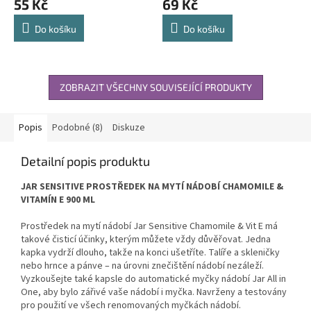
55 Kč
69 Kč
Do košíku
Do košíku
ZOBRAZIT VŠECHNY SOUVISEJÍCÍ PRODUKTY
Popis
Podobné (8)
Diskuze
Detailní popis produktu
JAR SENSITIVE PROSTŘEDEK NA MYTÍ NÁDOBÍ CHAMOMILE &
VITAMÍN E 900 ML
Prostředek na mytí nádobí Jar Sensitive Chamomile & Vit E má
takové čisticí účinky, kterým můžete vždy důvěřovat. Jedna
kapka vydrží dlouho, takže na konci ušetříte. Talíře a skleničky
nebo hrnce a pánve – na úrovni znečištění nádobí nezáleží.
Vyzkoušejte také kapsle do automatické myčky nádobí Jar All in
One, aby bylo zářivé vaše nádobí i myčka. Navrženy a testovány
pro použití ve všech renomovaných myčkách nádobí.