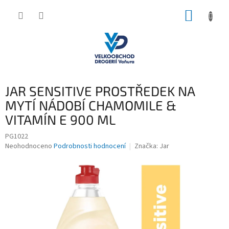
Přejít
NÁKUP
na
obsah
KOŠÍK
JAR SENSITIVE PROSTŘEDEK NA
MYTÍ NÁDOBÍ CHAMOMILE &
VITAMÍN E 900 ML
PG1022
Průměrné
Neohodnoceno
Podrobnosti hodnocení
Značka:
Jar
hodnocení
produktu
je
0,0
z
5
hvězdiček.