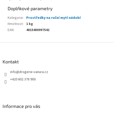
Doplňkové parametry
Kategorie
:
Prostředky na ruční mytí nádobí
Hmotnost
:
1 kg
EAN
:
4015400997542
Z
á
p
a
Kontakt
t
info
@
drogerie-vanura.cz
í
+420 602 378 900
Informace pro vás