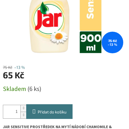
75 Kč
–13 %
75 Kč
–13 %
65 Kč
Měrná
Skladem
(6 ks)
cena:
Přidat do košíku
JAR SENSITIVE PROSTŘEDEK NA MYTÍ NÁDOBÍ CHAMOMILE &