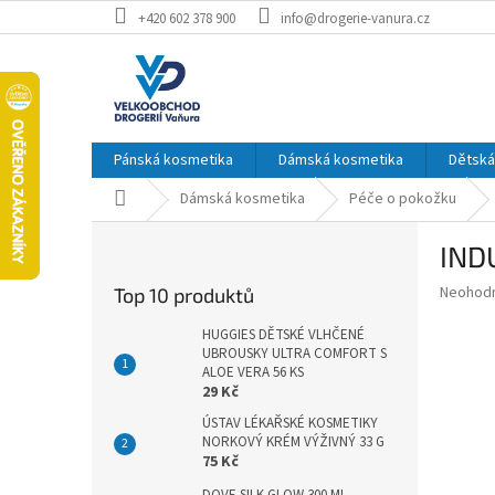
Přejít
+420 602 378 900
info@drogerie-vanura.cz
na
obsah
Pánská kosmetika
Dámská kosmetika
Dětská
Domů
Dámská kosmetika
Péče o pokožku
P
IND
o
s
Průměr
Neohod
Top 10 produktů
t
hodnoce
r
produkt
HUGGIES DĚTSKÉ VLHČENÉ
a
UBROUSKY ULTRA COMFORT S
je
ALOE VERA 56 KS
0,0
n
29 Kč
z
n
5
ÚSTAV LÉKAŘSKÉ KOSMETIKY
í
hvězdič
NORKOVÝ KRÉM VÝŽIVNÝ 33 G
p
75 Kč
a