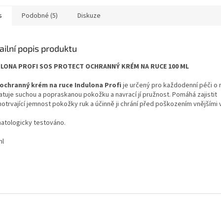
s
Podobné (5)
Diskuze
ailní popis produktu
ULONA PROFI SOS PROTECT OCHRANNÝ KRÉM NA RUCE 100 ML
ochranný krém na ruce Indulona Profi
je určený pro každodenní péči o 
atuje suchou a popraskanou pokožku a navrací jí pružnost. Pomáhá zajistit
otrvající jemnost pokožky ruk a účinně ji chrání před poškozením vnějšími v
atologicky testováno.
ml