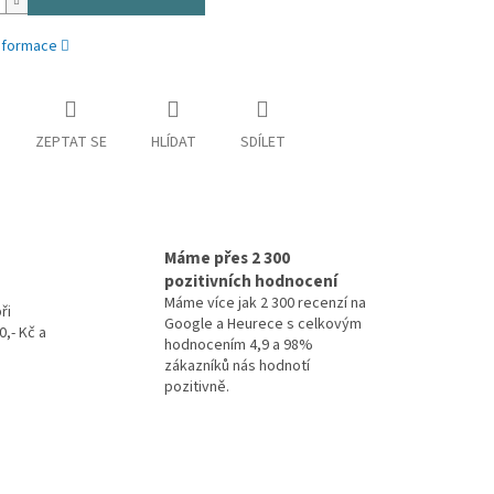
informace
ZEPTAT SE
HLÍDAT
SDÍLET
Máme přes 2 300
pozitivních hodnocení
Máme více jak 2 300 recenzí na
ři
Google a Heurece s celkovým
,- Kč a
hodnocením 4,9 a 98%
zákazníků nás hodnotí
pozitivně.