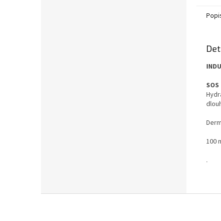
Popi
Det
IND
SOS 
Hydr
dlouh
Derm
100 
.
Z
á
p