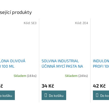
sející produkty
Kód:
SE3
Kód:
ZE4
LONA OLIVOVÁ
SOLVINA INDUSTRIAL
INDULON
I 100 ML
ÚČINNÁ MYCÍ PASTA NA
PROFI 10
RUCE 450 G
Skladem
(16 ks)
Skladem
(24 ks)
Kč
34 Kč
42 Kč
o košíku
Do košíku
Do ko