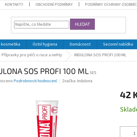
KONTAKTY
OBCHODNÍ PODMÍNKY
PODMÍNKY OCHRANY OSOBNÍC
HLEDAT
 kosmetika
Ústní hygiena
Domácnost
Sezonní nabídka
Přípravky pro péči o ruce a nehty
INDULONA SOS PROFI 100 ML
ULONA SOS PROFI 100 ML
SE5
né
noceno
Podrobnosti hodnocení
Značka:
Indulona
ní
42 
u
Měrná
Skla
cena:
ek.