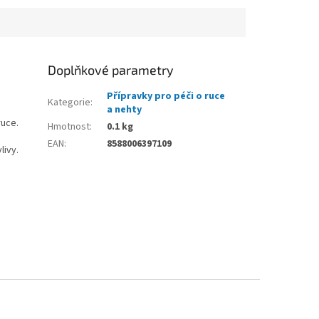
Doplňkové parametry
Přípravky pro péči o ruce
Kategorie
:
a nehty
ruce.
Hmotnost
:
0.1 kg
EAN
:
8588006397109
livy.