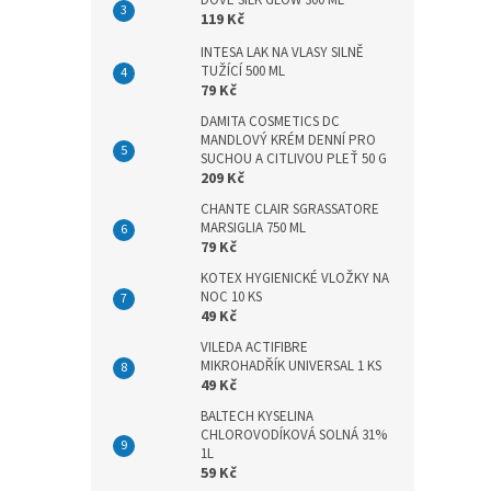
DOVE SILK GLOW 300 ML
n
119 Kč
e
l
INTESA LAK NA VLASY SILNĚ
TUŽÍCÍ 500 ML
79 Kč
DAMITA COSMETICS DC
MANDLOVÝ KRÉM DENNÍ PRO
SUCHOU A CITLIVOU PLEŤ 50 G
209 Kč
CHANTE CLAIR SGRASSATORE
MARSIGLIA 750 ML
79 Kč
KOTEX HYGIENICKÉ VLOŽKY NA
NOC 10 KS
49 Kč
VILEDA ACTIFIBRE
MIKROHADŘÍK UNIVERSAL 1 KS
49 Kč
BALTECH KYSELINA
CHLOROVODÍKOVÁ SOLNÁ 31%
1L
59 Kč