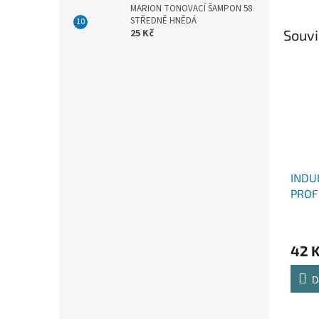
MARION TONOVACÍ ŠAMPON 58
STŘEDNĚ HNĚDÁ
Souvi
25 Kč
INDU
PROF
42 
D