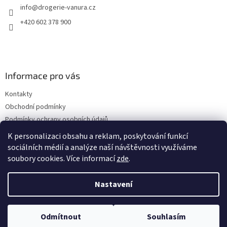
info
@
drogerie-vanura.cz
í
+420 602 378 900
Informace pro vás
Kontakty
Obchodní podmínky
Podmínky ochrany osobních údajů
Dodací a platební podmínky
K personalizaci obsahu a reklam, poskytování funkcí
sociálních médií a analýze naší návštěvnosti využíváme
soubory cookies. Více informací
zde
.
Vytvořil Shoptet
Nastavení
Copyright 2026
drogerie-vanura.cz
. Všechna práva vyhrazena.
Odmítnout
Souhlasím
Upravit nastavení cookies