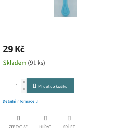
29 Kč
Měrná
Skladem
(91 ks)
cena:
Přidat do košíku
Detailní informace
ZEPTAT SE
HLÍDAT
SDÍLET