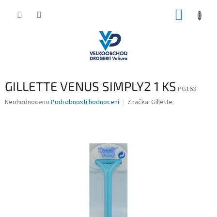
Přejít
NÁKUP
na
obsah
KOŠÍK
GILLETTE VENUS SIMPLY2 1 KS
PG163
Průměrné
Neohodnoceno
Podrobnosti hodnocení
Značka:
Gillette
hodnocení
produktu
je
0,0
z
5
hvězdiček.