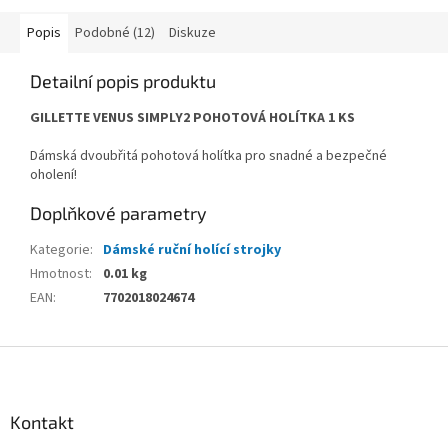
Popis
Podobné (12)
Diskuze
Detailní popis produktu
GILLETTE VENUS SIMPLY2 POHOTOVÁ HOLÍTKA 1 KS
Dámská dvoubřitá pohotová holítka pro snadné a bezpečné
oholení!
Doplňkové parametry
Kategorie
:
Dámské ruční holící strojky
Hmotnost
:
0.01 kg
EAN
:
7702018024674
Z
á
p
a
Kontakt
t