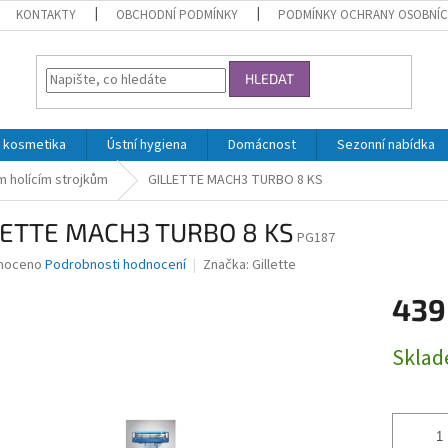
KONTAKTY
OBCHODNÍ PODMÍNKY
PODMÍNKY OCHRANY OSOBNÍC
HLEDAT
 kosmetika
Ústní hygiena
Domácnost
Sezonní nabídka
m holícím strojkům
GILLETTE MACH3 TURBO 8 KS
LETTE MACH3 TURBO 8 KS
PG187
né
noceno
Podrobnosti hodnocení
Značka:
Gillette
ní
439
u
Měrná
Skla
cena:
ek.