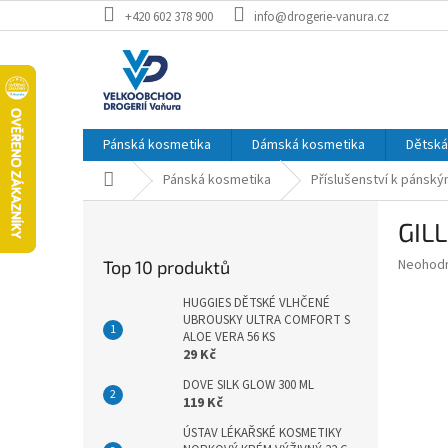
Přejít
+420 602 378 900
info@drogerie-vanura.cz
na
obsah
Pánská kosmetika
Dámská kosmetika
Dětská
Domů
Pánská kosmetika
Příslušenství k pánský
P
GIL
o
s
Průměr
Neohod
Top 10 produktů
t
hodnoce
r
produkt
HUGGIES DĚTSKÉ VLHČENÉ
a
UBROUSKY ULTRA COMFORT S
je
ALOE VERA 56 KS
0,0
n
29 Kč
z
n
5
í
DOVE SILK GLOW 300 ML
hvězdič
119 Kč
p
a
ÚSTAV LÉKAŘSKÉ KOSMETIKY