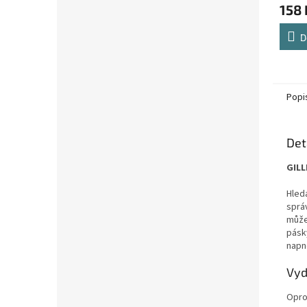
158 
D
Popi
Det
GILL
Hledá
správ
může
pásk
napno
Vyd
Oprot