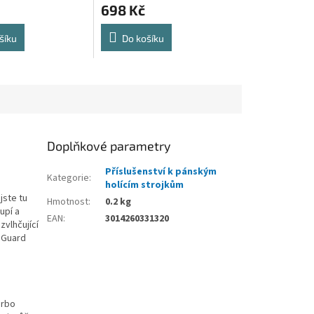
698 Kč
šíku
Do košíku
Doplňkové parametry
Příslušenství k pánským
Kategorie
:
holícím strojkům
jste tu
Hmotnost
:
0.2 kg
upí a
EAN
:
3014260331320
zvlhčující
nGuard
urbo