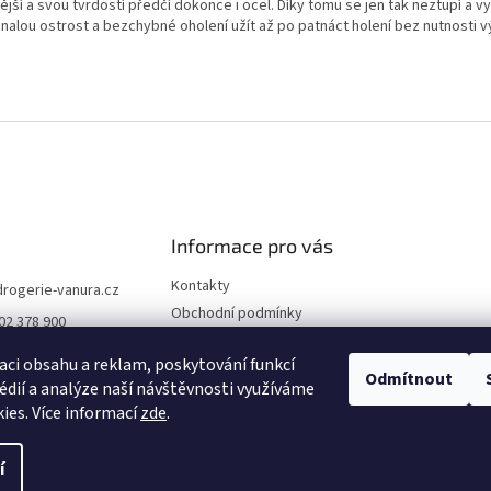
jší a svou tvrdostí předčí dokonce i ocel. Díky tomu se jen tak neztupí a v
nalou ostrost a bezchybné oholení užít až po patnáct holení bez nutnosti 
.
Informace pro vás
Kontakty
drogerie-vanura.cz
Obchodní podmínky
02 378 900
Podmínky ochrany osobních
údajů
aci obsahu a reklam, poskytování funkcí
Odmítnout
édií a analýze naší návštěvnosti využíváme
Dodací a platební podmínky
ies. Více informací
zde
.
í
razena.
Upravit nastavení cookies