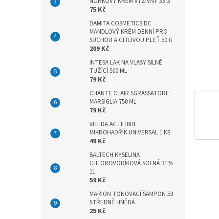
n
NORKOVÝ KRÉM VÝŽIVNÝ 33 G
75 Kč
e
l
DAMITA COSMETICS DC
MANDLOVÝ KRÉM DENNÍ PRO
SUCHOU A CITLIVOU PLEŤ 50 G
209 Kč
INTESA LAK NA VLASY SILNĚ
TUŽÍCÍ 500 ML
79 Kč
CHANTE CLAIR SGRASSATORE
MARSIGLIA 750 ML
79 Kč
VILEDA ACTIFIBRE
MIKROHADŘÍK UNIVERSAL 1 KS
49 Kč
BALTECH KYSELINA
CHLOROVODÍKOVÁ SOLNÁ 31%
1L
59 Kč
MARION TONOVACÍ ŠAMPON 58
STŘEDNĚ HNĚDÁ
25 Kč