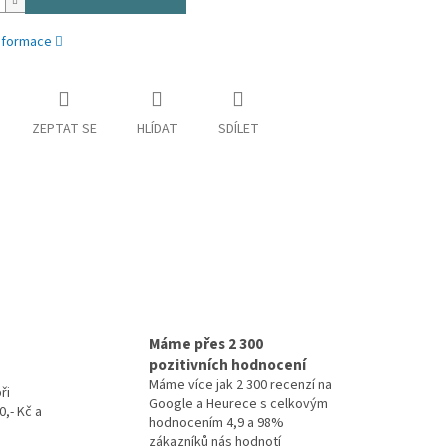
informace
ZEPTAT SE
HLÍDAT
SDÍLET
Máme přes 2 300
pozitivních hodnocení
Máme více jak 2 300 recenzí na
ři
Google a Heurece s celkovým
,- Kč a
hodnocením 4,9 a 98%
zákazníků nás hodnotí