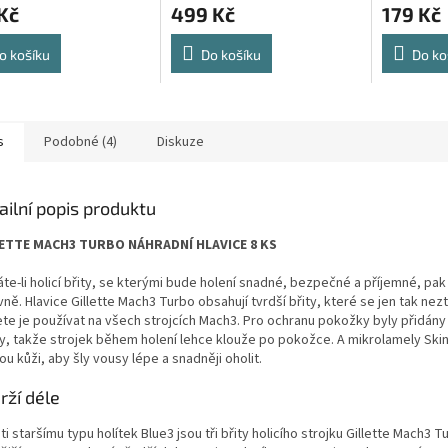
Kč
499 Kč
179 Kč
o košíku
Do košíku
Do ko
s
Podobné (4)
Diskuze
ailní popis produktu
ETTE MACH3 TURBO NÁHRADNÍ HLAVICE 8 KS
te-li holicí břity, se kterými bude holení snadné, bezpečné a příjemné, pak 
ně. Hlavice Gillette Mach3 Turbo obsahují tvrdší břity, které se jen tak nezt
te je používat na všech strojcích Mach3. Pro ochranu pokožky byly přidány 
y, takže strojek během holení lehce klouže po pokožce. A mikrolamely Ski
u kůži, aby šly vousy lépe a snadněji oholit.
rží déle
i staršímu typu holítek Blue3 jsou tři břity holicího strojku Gillette Mach3 T