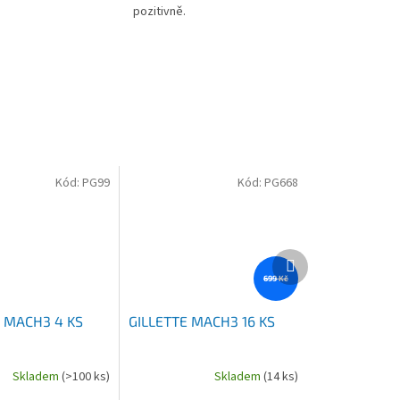
pozitivně.
Kód:
PG99
Kód:
PG668
Další
produkt
699 Kč
E MACH3 4 KS
GILLETTE MACH3 16 KS
Skladem
(>100 ks)
Skladem
(14 ks)