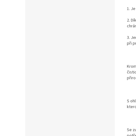
1. Je
2. Dí
chrá
3. Je
při 
Krom
čist
přir
S oh
kter
Se z
potř