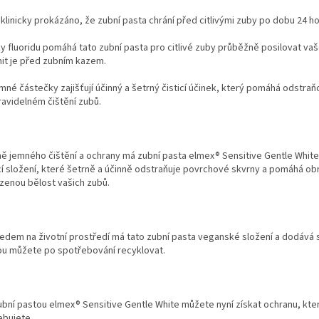
 klinicky prokázáno, že zubní pasta chrání před citlivými zuby po dobu 24 ho
ky fluoridu pomáhá tato zubní pasta pro citlivé zuby průběžně posilovat va
nit je před zubním kazem.
mné částečky zajišťují účinný a šetrný čisticí účinek, který pomáhá odstraň
pravidelném čištění zubů.
ě jemného čištění a ochrany má zubní pasta elmex® Sensitive Gentle White
icí složení, které šetrně a účinně odstraňuje povrchové skvrny a pomáhá ob
ozenou bělost vašich zubů.
ledem na životní prostředí má tato zubní pasta veganské složení a dodává 
ou můžete po spotřebování recyklovat.
ubní pastou elmex® Sensitive Gentle White můžete nyní získat ochranu, kte
ebujete.