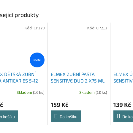
sející produkty
Kód:
CP179
Kód:
CP213
85 Kč
X DĚTSKÁ ZUBNÍ
ELMEX ZUBNÍ PASTA
ELMEX Ú
 ANTICARIES 5-12
SENSITIVE DUO 2 X75 ML
SENSITI
75 ML
Skladem
(16 ks)
Skladem
(18 ks)
č
159 Kč
139 Kč
o košíku
Do košíku
Do ko