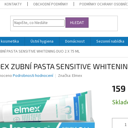
KONTAKTY
OBCHODNÍ PODMÍNKY
PODMÍNKY OCHRANY OSOBNÍC
HLEDAT
 kosmetika
Ústní hygiena
Domácnost
Sezonní nabídka
BNÍ PASTA SENSITIVE WHITENING DUO 2 X 75 ML
EX ZUBNÍ PASTA SENSITIVE WHITENIN
né
noceno
Podrobnosti hodnocení
Značka:
Elmex
ní
159
u
Měrná
Skla
cena:
ek.