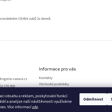
 pravidelném čištění zubů 2x denně.
Informace pro vás
Kontakty
drogerie-vanura.cz
Obchodní podmínky
02 378 900
Podmínky ochrany osobních
údajů
aci obsahu a reklam, poskytování funkcí
Odmítnout
édií a analýze naší návštěvnosti využíváme
Dodací a platební podmínky
ies. Více informací
zde
.