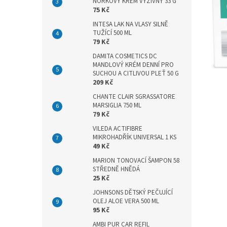
n
NORKOVÝ KRÉM VÝŽIVNÝ 33 G
75 Kč
e
l
INTESA LAK NA VLASY SILNĚ
TUŽÍCÍ 500 ML
79 Kč
DAMITA COSMETICS DC
MANDLOVÝ KRÉM DENNÍ PRO
SUCHOU A CITLIVOU PLEŤ 50 G
209 Kč
CHANTE CLAIR SGRASSATORE
MARSIGLIA 750 ML
79 Kč
VILEDA ACTIFIBRE
MIKROHADŘÍK UNIVERSAL 1 KS
49 Kč
MARION TONOVACÍ ŠAMPON 58
STŘEDNĚ HNĚDÁ
25 Kč
JOHNSONS DĚTSKÝ PEČUJÍCÍ
OLEJ ALOE VERA 500 ML
95 Kč
AMBI PUR CAR REFIL