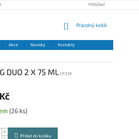
H ÚDAJŮ
DODACÍ A PLATEBNÍ PODMÍNKY
Přihlášení
NÁKUPNÍ
Prázdný košík
KOŠÍK
Akce
Novinky
Kontakty
G DUO 2 X 75 ML
CP229
 Kč
dem
(26 ks)
Přidat do košíku