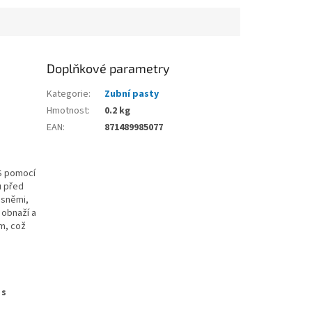
Doplňkové parametry
Kategorie
:
Zubní pasty
Hmotnost
:
0.2 kg
EAN
:
871489985077
 S pomocí
u před
ásněmi,
 obnaží a
m, což
 s