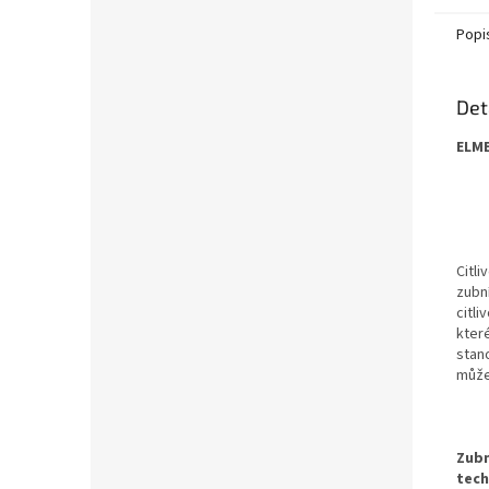
Popi
Det
ELME
Citl
zubn
citli
které
stan
může
Zubn
tech