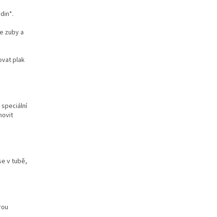
din*.
še zuby a
ovat plak
 speciální
novit
se v tubě,
rou