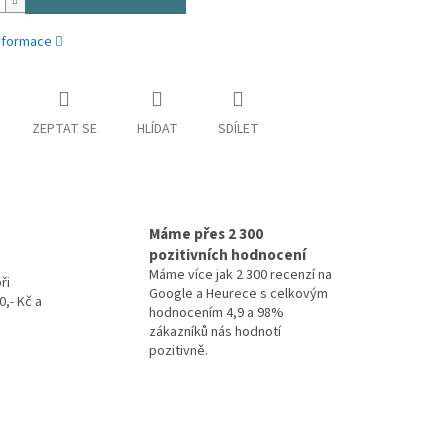
informace
ZEPTAT SE
HLÍDAT
SDÍLET
Máme přes 2 300
pozitivních hodnocení
Máme více jak 2 300 recenzí na
ři
Google a Heurece s celkovým
,- Kč a
hodnocením 4,9 a 98%
zákazníků nás hodnotí
pozitivně.