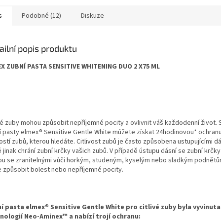
s
Podobné (12)
Diskuze
ailní popis produktu
X ZUBNÍ PASTA SENSITIVE WHITENING DUO 2 X75 ML
ivé zuby mohou způsobit nepříjemné pocity a ovlivnit váš každodenní život.
í pasty elmex® Sensitive Gentle White můžete získat 24hodinovou* ochran
vostí zubů, kterou hledáte. Citlivost zubů je často způsobena ustupujícími d
 jinak chrání zubní krčky vašich zubů. V případě ústupu dásní se zubní krčky
ou se zranitelnými vůči horkým, studeným, kyselým nebo sladkým podnětů
 způsobit bolest nebo nepříjemné pocity.
í pasta elmex® Sensitive Gentle White pro citlivé zuby byla vyvinuta
nologií Neo-Aminex™ a nabízí trojí ochranu: