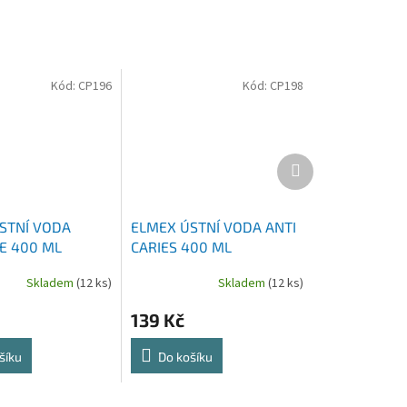
Kód:
CP196
Kód:
CP198
Další
produkt
STNÍ VODA
ELMEX ÚSTNÍ VODA ANTI
VE 400 ML
CARIES 400 ML
Skladem
(12 ks)
Skladem
(12 ks)
139 Kč
šíku
Do košíku