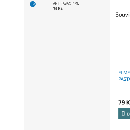
ANTITABAC 7 ML
79 Kč
Souvi
ELME
PASTA
LET 
79 K
D