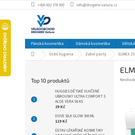
Přejít
+420 602 378 900
info@drogerie-vanura.cz
na
obsah
Pánská kosmetika
Dámská kosmetika
Dětská
Domů
Ústní hygiena
Zubní pasty
ELMEX ZU
P
ELM
o
s
Průměr
Neohod
Top 10 produktů
t
hodnoce
r
produkt
HUGGIES DĚTSKÉ VLHČENÉ
a
UBROUSKY ULTRA COMFORT S
je
ALOE VERA 56 KS
0,0
n
29 Kč
z
n
5
í
DOVE SILK GLOW 300 ML
hvězdič
119 Kč
p
a
ÚSTAV LÉKAŘSKÉ KOSMETIKY