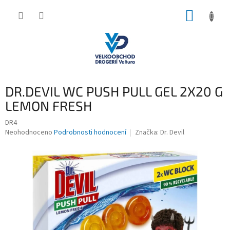
Přejít
NÁKUP
na
obsah
KOŠÍK
DR.DEVIL WC PUSH PULL GEL 2X20 G
LEMON FRESH
DR4
Průměrné
Neohodnoceno
Podrobnosti hodnocení
Značka:
Dr. Devil
hodnocení
produktu
je
0,0
z
5
hvězdiček.