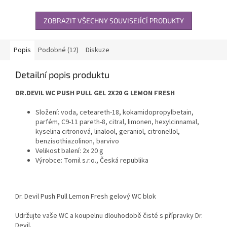
ZOBRAZIT VŠECHNY SOUVISEJÍCÍ PRODUKTY
Popis
Podobné (12)
Diskuze
Detailní popis produktu
DR.DEVIL WC PUSH PULL GEL 2X20 G LEMON FRESH
Složení: voda, ceteareth-18, kokamidopropylbetain,
parfém, C9-11 pareth-8, citral, limonen, hexylcinnamal,
kyselina citronová, linalool, geraniol, citronellol,
benzisothiazolinon, barvivo
Velikost balení: 2x 20 g
Výrobce: Tomil s.r.o., Česká republika
Dr. Devil Push Pull Lemon Fresh gelový WC blok
Udržujte vaše WC a koupelnu dlouhodobě čisté s přípravky Dr.
Devil.