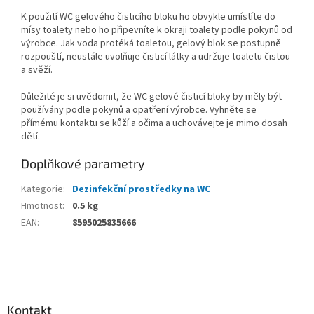
K použití WC gelového čisticího bloku ho obvykle umístíte do
mísy toalety nebo ho připevníte k okraji toalety podle pokynů od
výrobce. Jak voda protéká toaletou, gelový blok se postupně
rozpouští, neustále uvolňuje čisticí látky a udržuje toaletu čistou
a svěží.
Důležité je si uvědomit, že WC gelové čisticí bloky by měly být
používány podle pokynů a opatření výrobce. Vyhněte se
přímému kontaktu se kůží a očima a uchovávejte je mimo dosah
dětí.
Doplňkové parametry
Kategorie
:
Dezinfekční prostředky na WC
Hmotnost
:
0.5 kg
EAN
:
8595025835666
Z
á
p
a
Kontakt