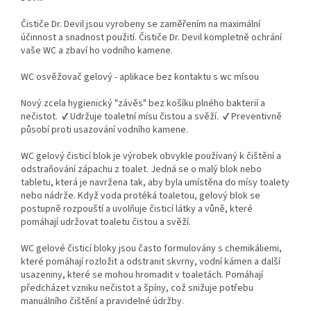
Čističe Dr. Devil jsou vyrobeny se zaměřením na maximální
účinnost a snadnost použití. Čističe Dr. Devil kompletně ochrání
vaše WC a zbaví ho vodního kamene.
WC osvěžovač gelový - aplikace bez kontaktu s wc mísou
Nový zcela hygienický "závěs" bez košíku plného bakterií a
nečistot. ✔ Udržuje toaletní mísu čistou a svěží. ✔ Preventivně
působí proti usazování vodního kamene.
WC gelový čisticí blok je výrobek obvykle používaný k čištění a
odstraňování zápachu z toalet. Jedná se o malý blok nebo
tabletu, která je navržena tak, aby byla umístěna do mísy toalety
nebo nádrže. Když voda protéká toaletou, gelový blok se
postupně rozpouští a uvolňuje čisticí látky a vůně, které
pomáhají udržovat toaletu čistou a svěží.
WC gelové čisticí bloky jsou často formulovány s chemikáliemi,
které pomáhají rozložit a odstranit skvrny, vodní kámen a další
usazeniny, které se mohou hromadit v toaletách. Pomáhají
předcházet vzniku nečistot a špíny, což snižuje potřebu
manuálního čištění a pravidelné údržby.