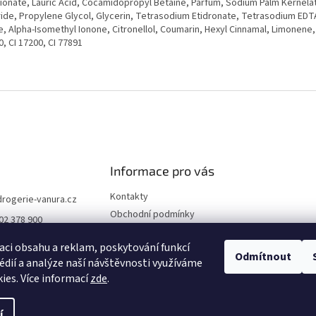
hionate, Lauric Acid, Cocamidopropyl Betaine, Parfum, Sodium Palm Kernela
ride, Propylene Glycol, Glycerin, Tetrasodium Etidronate, Tetrasodium EDT
, Alpha-Isomethyl Ionone, Citronellol, Coumarin, Hexyl Cinnamal, Limonene, 
, CI 17200, CI 77891
Informace pro vás
Kontakty
drogerie-vanura.cz
Obchodní podmínky
02 378 900
Podmínky ochrany osobních
údajů
aci obsahu a reklam, poskytování funkcí
Odmítnout
édií a analýze naší návštěvnosti využíváme
Dodací a platební podmínky
ies. Více informací
zde
.
í