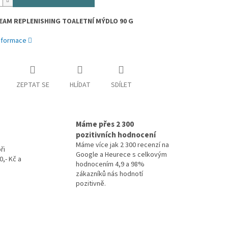
EAM REPLENISHING TOALETNÍ MÝDLO 90 G
informace
ZEPTAT SE
HLÍDAT
SDÍLET
Máme přes 2 300
pozitivních hodnocení
Máme více jak 2 300 recenzí na
ři
Google a Heurece s celkovým
,- Kč a
hodnocením 4,9 a 98%
zákazníků nás hodnotí
pozitivně.