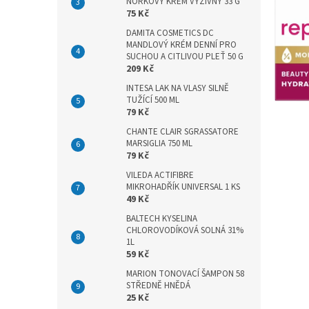
n
NORKOVÝ KRÉM VÝŽIVNÝ 33 G
75 Kč
e
l
DAMITA COSMETICS DC
MANDLOVÝ KRÉM DENNÍ PRO
SUCHOU A CITLIVOU PLEŤ 50 G
209 Kč
INTESA LAK NA VLASY SILNĚ
TUŽÍCÍ 500 ML
79 Kč
CHANTE CLAIR SGRASSATORE
MARSIGLIA 750 ML
79 Kč
VILEDA ACTIFIBRE
MIKROHADŘÍK UNIVERSAL 1 KS
49 Kč
BALTECH KYSELINA
CHLOROVODÍKOVÁ SOLNÁ 31%
1L
59 Kč
MARION TONOVACÍ ŠAMPON 58
STŘEDNĚ HNĚDÁ
25 Kč