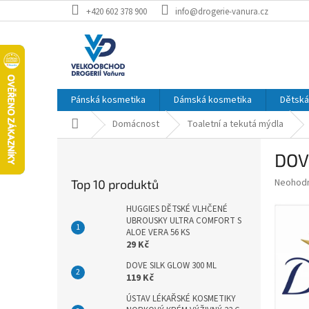
Přejít
+420 602 378 900
info@drogerie-vanura.cz
na
obsah
Pánská kosmetika
Dámská kosmetika
Dětská
Domů
Domácnost
Toaletní a tekutá mýdla
P
DOV
o
s
Průměr
Neohod
Top 10 produktů
t
hodnoce
r
produkt
HUGGIES DĚTSKÉ VLHČENÉ
a
UBROUSKY ULTRA COMFORT S
je
ALOE VERA 56 KS
0,0
n
29 Kč
z
n
5
í
DOVE SILK GLOW 300 ML
hvězdič
119 Kč
p
a
ÚSTAV LÉKAŘSKÉ KOSMETIKY