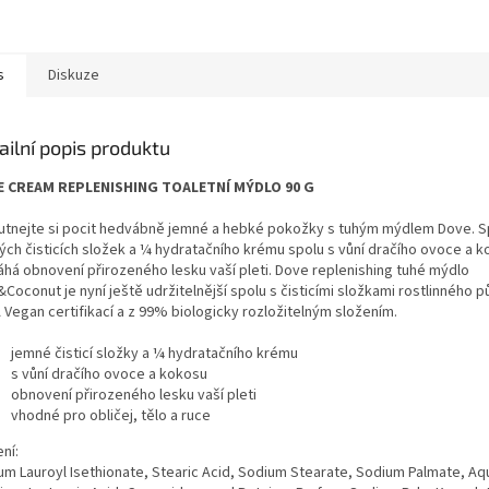
s
Diskuze
ailní popis produktu
 CREAM REPLENISHING TOALETNÍ MÝDLO 90 G
utnejte si pocit hedvábně jemné a hebké pokožky s tuhým mýdlem Dove. S
ých čisticích složek a ¼ hydratačního krému spolu s vůní dračího ovoce a 
há obnovení přirozeného lesku vaší pleti. Dove replenishing tuhé mýdlo
&Coconut je nyní ještě udržitelnější spolu s čisticími složkami rostlinného 
 Vegan certifikací a z 99% biologicky rozložitelným složením.
jemné čisticí složky a ¼ hydratačního krému
s vůní dračího ovoce a kokosu
obnovení přirozeného lesku vaší pleti
vhodné pro obličej, tělo a ruce
ní:
um Lauroyl Isethionate, Stearic Acid, Sodium Stearate, Sodium Palmate, A