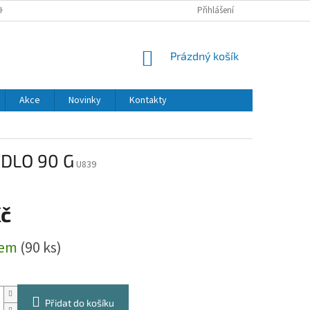
H ÚDAJŮ
DODACÍ A PLATEBNÍ PODMÍNKY
Přihlášení
NÁKUPNÍ
Prázdný košík
KOŠÍK
Akce
Novinky
Kontakty
DLO 90 G
U839
Kč
dem
(90 ks)
Přidat do košíku