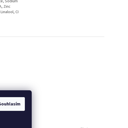
te, Sodium
A, Zinc
Linalool, CI
Souhlasím