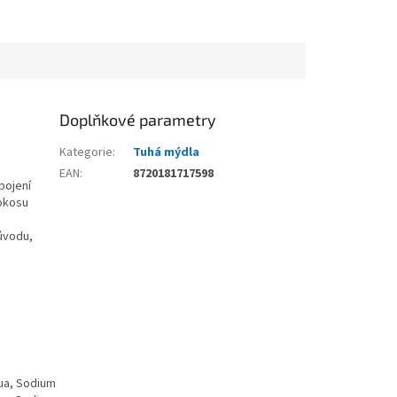
Doplňkové parametry
Kategorie
:
Tuhá mýdla
EAN
:
8720181717598
pojení
kokosu
původu,
qua, Sodium