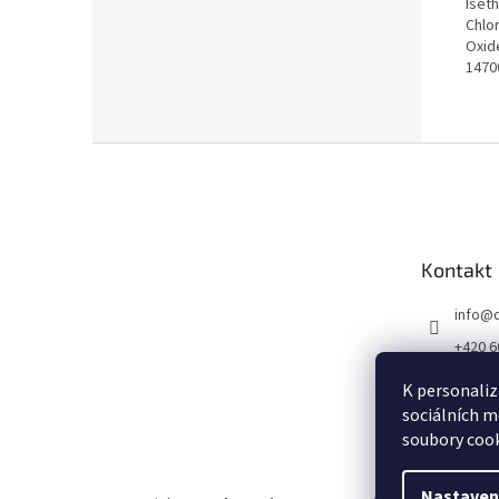
Iset
Chlo
Oxide
14700
Z
á
p
a
t
Kontakt
í
info
@
+420 6
K personaliz
sociálních m
soubory cook
Nastaven