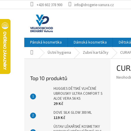
Přejít
+420 602 378 900
info@drogerie-vanura.cz
na
obsah
Pánská kosmetika
Dámská kosmetika
Dětská
Domů
Ústní hygiena
Zubní kartáčky
CURAP
P
CUR
o
s
Průměr
Neohod
Top 10 produktů
t
hodnoce
r
produkt
HUGGIES DĚTSKÉ VLHČENÉ
a
UBROUSKY ULTRA COMFORT S
je
ALOE VERA 56 KS
0,0
n
29 Kč
z
n
5
í
DOVE SILK GLOW 300 ML
hvězdič
119 Kč
p
a
ÚSTAV LÉKAŘSKÉ KOSMETIKY