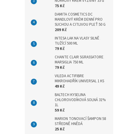
n
NORKOVÝ KRÉM VÝŽIVNÝ 33 G
75 Kč
e
l
DAMITA COSMETICS DC
MANDLOVÝ KRÉM DENNÍ PRO
SUCHOU A CITLIVOU PLEŤ 50 G
209 Kč
INTESA LAK NA VLASY SILNĚ
TUŽÍCÍ 500 ML
79 Kč
CHANTE CLAIR SGRASSATORE
MARSIGLIA 750 ML
79 Kč
VILEDA ACTIFIBRE
MIKROHADŘÍK UNIVERSAL 1 KS
49 Kč
BALTECH KYSELINA
CHLOROVODÍKOVÁ SOLNÁ 31%
1L
59 Kč
MARION TONOVACÍ ŠAMPON 58
STŘEDNĚ HNĚDÁ
25 Kč