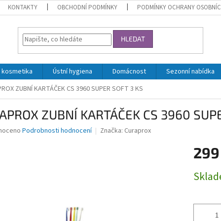
KONTAKTY
OBCHODNÍ PODMÍNKY
PODMÍNKY OCHRANY OSOBNÍC
HLEDAT
 kosmetika
Ústní hygiena
Domácnost
Sezonní nabídka
ROX ZUBNÍ KARTÁČEK CS 3960 SUPER SOFT 3 KS
APROX ZUBNÍ KARTÁČEK CS 3960 SUPE
né
noceno
Podrobnosti hodnocení
Značka:
Curaprox
ní
299
u
Měrná
Skla
cena:
ek.