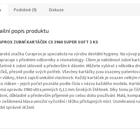
s
Podobné (9)
Diskuze
ailní popis produktu
PROX ZUBNÍ KARTÁČEK CS 3960 SUPER SOFT 3 KS
arská značka Curaprox je specialista na výrobu dentální hygieny. Na vývoji 
upracuje s předními odborníky a stomatology. Cílem je nabídnout zubní kart
 šetrné k zubní sklovině a především k dásním. Můžete vybírat z několika dr
áčků, přesně podle svých potřeb. Všechny kartáčky jsou osazeny patentov
 vlákny, která zajistí unikátní vlastnosti. Každý kartáček je osazen velký
to vláken – jejich počet poznáte podle čísla v názvu každého modelu. Kart
 má opravdu 3960 ultra jemných 0,12 mm širokých štětinek. Díky tomu je čiš
tivní, důkladné a především příjemné po celou dobu používání. Malá, kompa
e zešikmená hlava umožní vyčistění i těžko přístupných míst. Osmihranná r
dní správné držení.