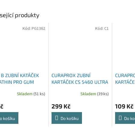
sející produkty
Kód:
PG1362
Kód:
C1
 B ZUBNÍ KATÁČEK
CURAPROX ZUBNÍ
CURAPRO
ATHIN PRO GUM
KARTÁČEK CS 5460 ULTRA
KARTÁČEK
 ULTRA JEMNÝ
SOFT 3 KS
KS
Skladem
(51 ks)
Skladem
(39 ks)
Kč
299 Kč
109 Kč
o košíku
Do košíku
Do ko