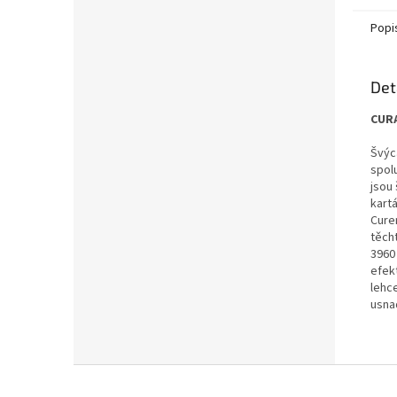
Popi
Det
CURA
Švýc
spol
jsou
kart
Curen
těch
3960
efek
lehc
usna
Z
á