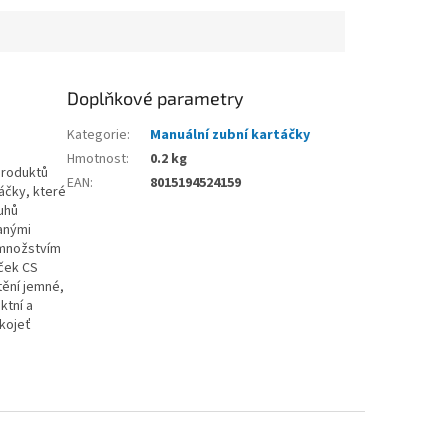
Doplňkové parametry
Kategorie
:
Manuální zubní kartáčky
Hmotnost
:
0.2 kg
produktů
EAN
:
8015194524159
áčky, které
uhů
anými
m množstvím
áček CS
tění jemné,
ktní a
ukojeť