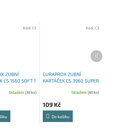
Kód:
C5
Kód:
C3
Další
produkt
X ZUBNÍ
CURAPROX ZUBNÍ
 CS 1560 SOFT 1
KARTÁČEK CS 3960 SUPER
SOFT
Skladem
(36 ks)
Skladem
(60 ks)
109 Kč
šíku
Do košíku