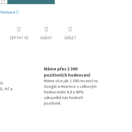
informace
ZEPTAT SE
HLÍDAT
SDÍLET
Máme přes 2 300
pozitivních hodnocení
Máme více jak 2 300 recenzí na
ři
Google a Heurece s celkovým
,- Kč a
hodnocením 4,9 a 98%
zákazníků nás hodnotí
pozitivně.