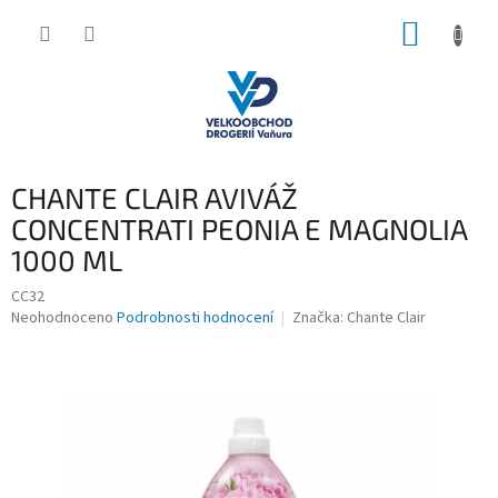
Přejít
NÁKUP
na
obsah
KOŠÍK
CHANTE CLAIR AVIVÁŽ
CONCENTRATI PEONIA E MAGNOLIA
1000 ML
CC32
Průměrné
Neohodnoceno
Podrobnosti hodnocení
Značka:
Chante Clair
hodnocení
produktu
je
0,0
z
5
hvězdiček.