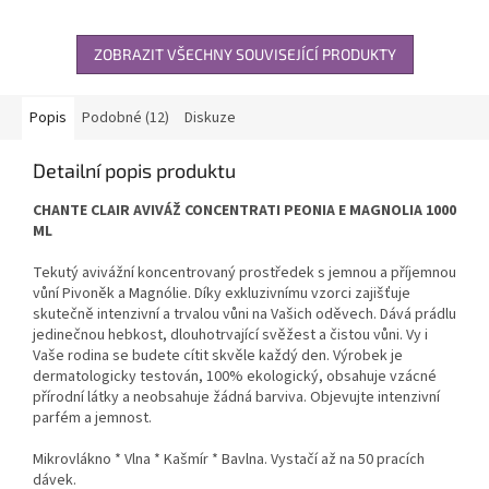
ZOBRAZIT VŠECHNY SOUVISEJÍCÍ PRODUKTY
Popis
Podobné (12)
Diskuze
Detailní popis produktu
CHANTE CLAIR AVIVÁŽ CONCENTRATI PEONIA E MAGNOLIA 1000
ML
Tekutý avivážní koncentrovaný prostředek s jemnou a příjemnou
vůní Pivoněk a Magnólie. Díky exkluzivnímu vzorci zajišťuje
skutečně intenzivní a trvalou vůni na Vašich oděvech. Dává prádlu
jedinečnou hebkost, dlouhotrvající svěžest a čistou vůni. Vy i
Vaše rodina se budete cítit skvěle každý den. Výrobek je
dermatologicky testován, 100% ekologický, obsahuje vzácné
přírodní látky a neobsahuje žádná barviva. Objevujte intenzivní
parfém a jemnost.
Mikrovlákno * Vlna * Kašmír * Bavlna. Vystačí až na 50 pracích
dávek.