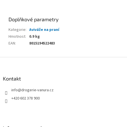
Doplňkové parametry
Kategorie
:
Aviváže na praní
Hmotnost
:
0.9 kg
EAN
:
8015194522483
Z
á
p
a
Kontakt
t
info
@
drogerie-vanura.cz
í
+420 602 378 900