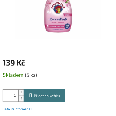
139 Kč
Měrná
Skladem
(5 ks)
cena:
Přidat do košíku
Detailní informace