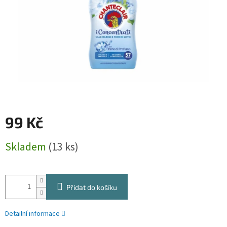
99 Kč
Měrná
Skladem
(13 ks)
cena:
Přidat do košíku
Detailní informace