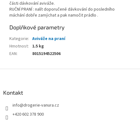
části dávkování aviváže.
RUČNÍ PRANÍ : nalít doporučené dávkování do posledního
máchání dobře zamýchat a pak namočit prádlo .
Doplňkové parametry
Kategorie
:
Aviváže na praní
Hmotnost
:
1.5 kg
EAN
:
8015194522506
Z
á
p
a
Kontakt
t
info
@
drogerie-vanura.cz
í
+420 602 378 900