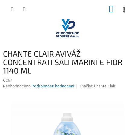
Přejít
NÁKUP
na
obsah
KOŠÍK
CHANTE CLAIR AVIVÁŽ
CONCENTRATI SALI MARINI E FIOR
1140 ML
CC67
Průměrné
Neohodnoceno
Podrobnosti hodnocení
Značka:
Chante Clair
hodnocení
produktu
je
0,0
z
5
hvězdiček.