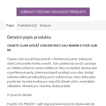
ZOBRAZIT VŠECHNY SOUVISEJÍCÍ PRODUKTY
Popis
Podobné (12)
Diskuze
Detailní popis produktu
CHANTE CLAIR AVIVÁŽ CONCENTRATI SALI MARINI E FIOR 1140
ML
Chante Clair Aviváž Koncentrát + Parfémové perly. Exklusivní
vůně Lotosového květu a moře. Tato jedinečná aviváž zaručuje
až 100dní svěžesti a extra měkkosti. Díky receptuře obohacené
o parfémové perly, které postupně uvolňují svou vůni, dodají
vašemu oděvu prodloužený pocit svěžesti po celou dobu jeho
používání. Vysoká kvalita pro nejvyšší účinek užití s neutrálním
základem. Vhodné pro všechny druhy prádla!
57 pracích dávek!
Použití : DO PRAČKY : nalít doporučené množství dávkování do