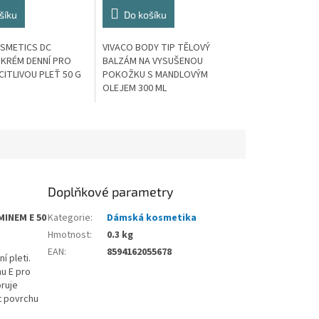
šíku
Do košíku
SMETICS DC
VIVACO BODY TIP TĚLOVÝ
KRÉM DENNÍ PRO
BALZÁM NA VYSUŠENOU
CITLIVOU PLEŤ 50 G
POKOŽKU S MANDLOVÝM
OLEJEM 300 ML
Doplňkové parametry
INEM E 50
Kategorie
:
Dámská kosmetika
Hmotnost
:
0.3 kg
EAN
:
8594162055678
 pleti.
nu E
pro
oruje
t povrchu