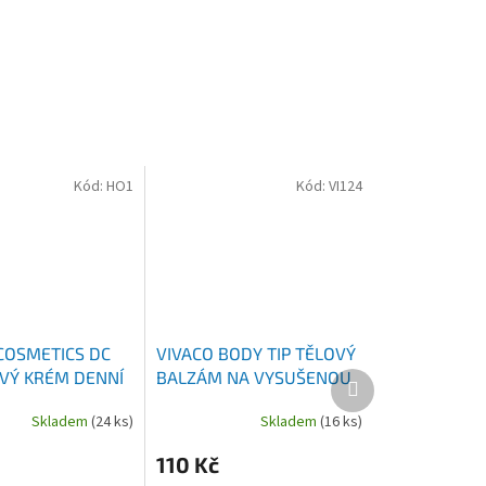
Kód:
HO1
Kód:
VI124
COSMETICS DC
VIVACO BODY TIP TĚLOVÝ
Ý KRÉM DENNÍ
BALZÁM NA VYSUŠENOU
Další
produkt
HOU A CITLIVOU
POKOŽKU S MANDLOVÝM
Skladem
(24 ks)
Skladem
(16 ks)
G
OLEJEM 300 ML
110 Kč