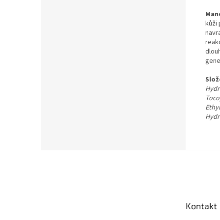
Mand
kůži
navr
reak
dlouh
gene
Slož
Hydro
Toco
Ethy
Hydr
Z
á
p
a
t
Kontakt
í