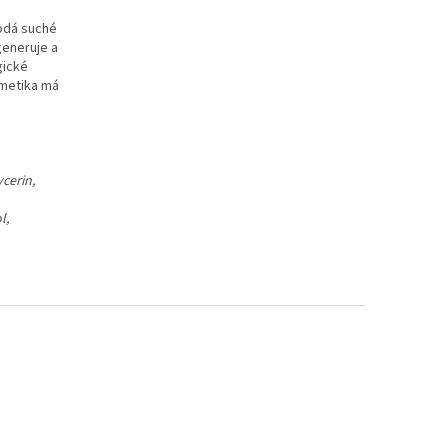
odá suché
generuje a
gické
smetika má
i
cerin,
l,