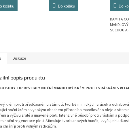
o košíku
Do košíku
Do ko
DAMITA CO
MANDLOVÝ 
SUCHOU A 
s
Diskuze
ailní popis produktu
CO BODY TIP REVITALY NOČNÍ MANDLOVÝ KRÉM PROTI VRÁSKÁM S VITAM
ový krém proti předčasnému stárnutí, tvorbě mimických vrásek a ochabování
vující noční krém s vysokým obsahem přírodního
mandlového oleje a vitami
ení a výživu zralé a unavené pleti. Intenzivně působí proti vráskám a podp
es noční regenerace pleti. Stimuluje tvorbu nových buněk, zvyšuje hladkos
 a chrání ji proti volným radikálům.