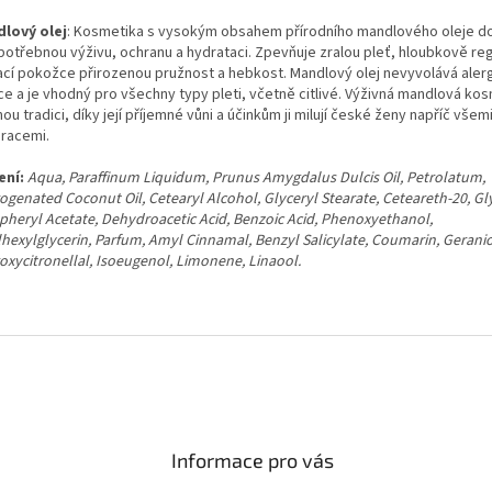
lový olej
: Kosmetika s vysokým obsahem přírodního mandlového oleje d
 potřebnou výživu, ochranu a hydrataci. Zpevňuje zralou pleť, hloubkově re
ací pokožce přirozenou pružnost a hebkost. Mandlový olej nevyvolává aler
ce a je vhodný pro všechny typy pleti, včetně citlivé. Výživná mandlová ko
ou tradici, díky její příjemné vůni a účinkům ji milují české ženy napříč všem
racemi.
ení:
Aqua, Paraffinum Liquidum, Prunus Amygdalus Dulcis Oil, Petrolatum,
genated Coconut Oil, Cetearyl Alcohol, Glyceryl Stearate, Ceteareth-20, Gly
pheryl Acetate, Dehydroacetic Acid, Benzoic Acid, Phenoxyethanol,
lhexylglycerin, Parfum, Amyl Cinnamal, Benzyl Salicylate, Coumarin, Geranio
oxycitronellal, Isoeugenol, Limonene, Linaool.
Informace pro vás