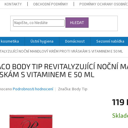
KONTAKTY
OBCHODNÍ PODMÍNKY
PODMÍNKY OCHRANY OSOBNÍC
HLEDAT
 kosmetika
Ústní hygiena
Domácnost
Sezonní nabídka
ITALYZUJÍCÍ NOČNÍ MANDLOVÝ KRÉM PROTI VRÁSKÁM S VITAMINEM E 50 ML
ACO BODY TIP REVITALYZUJÍCÍ NOČNÍ
SKÁM S VITAMINEM E 50 ML
né
noceno
Podrobnosti hodnocení
Značka:
Body Tip
ní
119 
u
Měrná
Skla
cena:
ek.