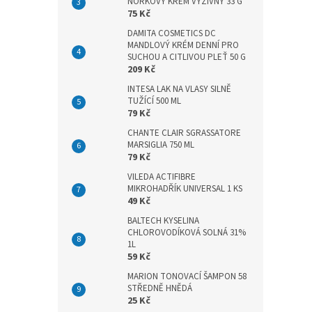
n
NORKOVÝ KRÉM VÝŽIVNÝ 33 G
75 Kč
e
l
DAMITA COSMETICS DC
MANDLOVÝ KRÉM DENNÍ PRO
SUCHOU A CITLIVOU PLEŤ 50 G
209 Kč
INTESA LAK NA VLASY SILNĚ
TUŽÍCÍ 500 ML
79 Kč
CHANTE CLAIR SGRASSATORE
MARSIGLIA 750 ML
79 Kč
VILEDA ACTIFIBRE
MIKROHADŘÍK UNIVERSAL 1 KS
49 Kč
BALTECH KYSELINA
CHLOROVODÍKOVÁ SOLNÁ 31%
1L
59 Kč
MARION TONOVACÍ ŠAMPON 58
STŘEDNĚ HNĚDÁ
25 Kč