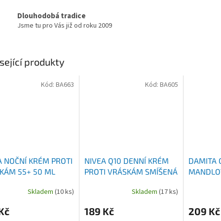
Dlouhodobá tradice
Jsme tu pro Vás již od roku 2009
sející produkty
Kód:
BA663
Kód:
BA605
A NOČNÍ KRÉM PROTI
NIVEA Q10 DENNÍ KRÉM
DAMITA 
KÁM 55+ 50 ML
PROTI VRÁSKÁM SMÍŠENÁ
MANDLOV
PLEŤ FPF15 50 ML
PRO SUC
Skladem
(10 ks)
Skladem
(17 ks)
PLEŤ 50 
Kč
189 Kč
209 Kč