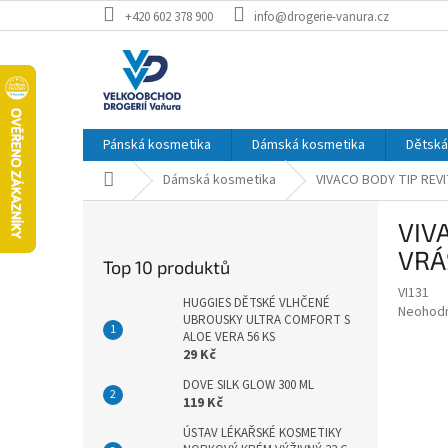
Přejít
+420 602 378 900
info@drogerie-vanura.cz
na
obsah
Pánská kosmetika
Dámská kosmetika
Dětská
Domů
Dámská kosmetika
VIVACO BODY TIP REV
P
VIV
o
s
VRÁ
Top 10 produktů
t
VI131
r
HUGGIES DĚTSKÉ VLHČENÉ
Průměr
Neohod
a
UBROUSKY ULTRA COMFORT S
hodnoce
ALOE VERA 56 KS
n
produkt
29 Kč
n
je
í
DOVE SILK GLOW 300 ML
0,0
119 Kč
z
p
5
a
ÚSTAV LÉKAŘSKÉ KOSMETIKY
hvězdič