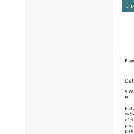
D
Popi
Det
VIVA
ML
Pleť
Vyži
ošetř
proc
pleti