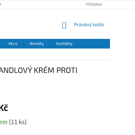
H ÚDAJŮ
DODACÍ A PLATEBNÍ PODMÍNKY
Přihlášení
NÁKUPNÍ
Prázdný košík
KOŠÍK
Akce
Novinky
Kontakty
 MANDLOVÝ KRÉM PROTI
Kč
dem
(11 ks)