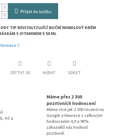
Přidat do košíku
BODY TIP REVITALYZUJÍCÍ NOČNÍ MANDLOVÝ KRÉM
RÁSKÁM S VITAMINEM E 50 ML
informace
ZEPTAT SE
HLÍDAT
SDÍLET
Máme přes 2 300
pozitivních hodnocení
Máme více jak 2 300 recenzí na
ři
Google a Heurece s celkovým
,- Kč a
hodnocením 4,9 a 98%
zákazníků nás hodnotí
pozitivně.