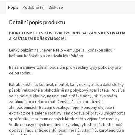
Popis
Podobné (7)
Diskuze
Detailní popis produktu
BIONE COSMETICS KOSTIVAL BYLINNÝ BALZÁM S KOSTIVALEM
A KAŠTANEM KOŇSKÝM 300 ML
Lehký balzám na unavené tělo – emulgel s ,,koňskou silou‘‘
kaštanu koňského a kostivalu lékařského.
Balzám s univerzálním použitím pro všechny typy pokožky pro
celou rodinu.
Extrakt kaštanu, kostival, mentol, kafr, eukalyptus a další složky
působí relaxačně a blahodárně na pohybový aparát těla. Používá
se na bolavé klouby, na unavené a těžké nohy, při svalovém
zatuhnutí, pro relaxaci natažených šlach a při různých
zhmožděninách. Balzám obsahuje nejen konopný olej, ale i
extrakt z celé zelené rostliny. Tím dodává přípravku unikátnost a
spotřebiteli maximum cenných látek z této výjimečné rostliny.
Vedle nenasycených mastných kyselin, fytosterolů, fosfolipidů
dodává i řadu antioxidantů, biominerálů, vitamínů, karotenoidů a