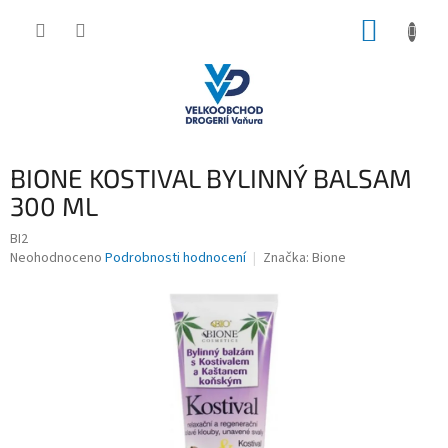
Přejít
NÁKUP
na
obsah
KOŠÍK
BIONE KOSTIVAL BYLINNÝ BALSAM
300 ML
BI2
Průměrné
Neohodnoceno
Podrobnosti hodnocení
Značka:
Bione
hodnocení
produktu
je
0,0
z
5
hvězdiček.