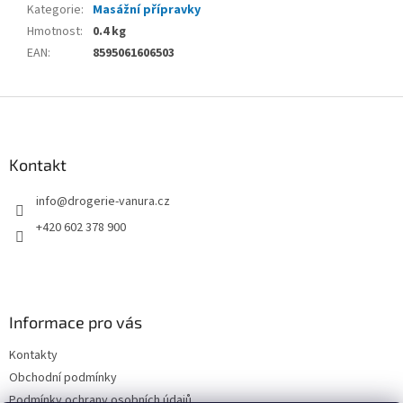
Kategorie
:
Masážní přípravky
Hmotnost
:
0.4 kg
EAN
:
8595061606503
Z
á
p
a
Kontakt
t
info
@
drogerie-vanura.cz
í
+420 602 378 900
Informace pro vás
Kontakty
Obchodní podmínky
Podmínky ochrany osobních údajů