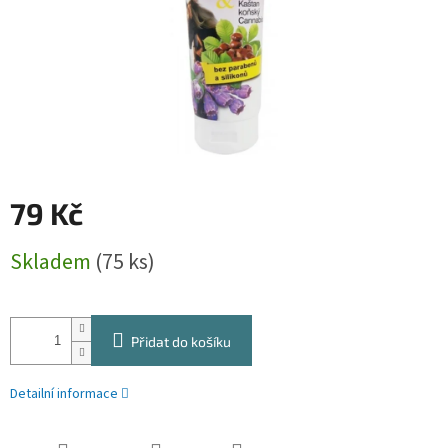
79 Kč
Měrná
Skladem
(75 ks)
cena:
Přidat do košíku
Detailní informace