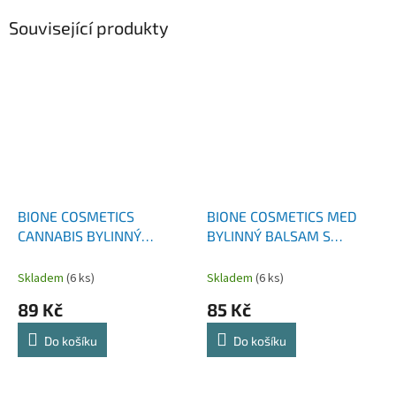
Související produkty
BIONE COSMETICS
BIONE COSMETICS MED
CANNABIS BYLINNÝ
BYLINNÝ BALSAM S
BALSAM FORTE 205 ML
KAŠTANEM KOŇSKÝM 300
ML
Skladem
(6 ks)
Skladem
(6 ks)
89 Kč
85 Kč
Do košíku
Do košíku