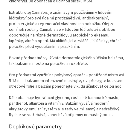
chlorofylů. Je obohacen o účinnou složku MSM.
Extrakt i olej Cannabis je znám svým používáním v lidovém
léčitelství pro své údajné protizánětlivé, antibakteriální,
protialergické a regenerační vlastnosti na pokožku. Olej ze
semínek rostliny Cannabis se v lidovém léčitelství s oblibou
doporučuje na různé dermatitidy, u atopického ekzému,
lupénky, akné a oparů. Má uklidňující a zvláčňující účinky, chrání
pokožku před vysoušením a praskáním.
Pokud přednostně využíváte dermatologického účinku balzámu,
tak balzám naneste na pokožku a rozetřete.
Pro přednostní využití na pohybový aparát – postižené místo asi
5-15 min. balzámem intenzivně masírujte, ev. překryjte kouskem
strečové folie a balzám ponechejte v klidu účinkovat celou noc.
Dále obsahuje hydratační glycerin, rostlinné bambucké máslo,
panthenol, allantoin a vitamín E. Balzám využívá moderní
akrylátový emulzní systém a je tedy velmi jemný a nedráždivý.
Rychle se vstřebává, zanechává příjemný nemastný pocit.
Doplňkové parametry