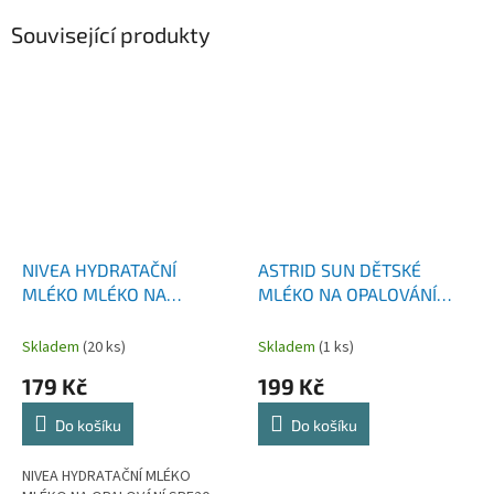
Související produkty
NIVEA HYDRATAČNÍ
ASTRID SUN DĚTSKÉ
MLÉKO MLÉKO NA
MLÉKO NA OPALOVÁNÍ
OPALOVÁNÍ SPF20 SUN (
SPRAY SPF30 200 ML
PROTECT & MOISTURE
Skladem
(20 ks)
Skladem
(1 ks)
LOTION) 250 ML
179 Kč
199 Kč
Do košíku
Do košíku
NIVEA HYDRATAČNÍ MLÉKO