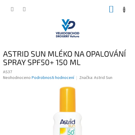
Přejít
NÁKUP
na
obsah
KOŠÍK
ASTRID SUN MLÉKO NA OPALOVÁNÍ
SPRAY SPF50+ 150 ML
AS37
Průměrné
Neohodnoceno
Podrobnosti hodnocení
Značka:
Astrid Sun
hodnocení
produktu
je
0,0
z
5
hvězdiček.