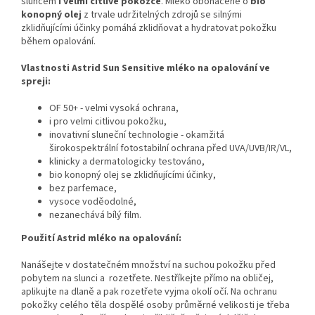
sluncem
i velmi citlivé pokožce
. Mléko obohacené o
bio
konopný olej
z trvale udržitelných zdrojů se silnými
zklidňujícími účinky pomáhá zklidňovat a hydratovat pokožku
během opalování.
Vlastnosti Astrid Sun Sensitive mléko na opalování ve
spreji:
OF 50+ - velmi vysoká ochrana,
i pro velmi citlivou pokožku,
inovativní sluneční technologie - okamžitá
širokospektrální fotostabilní ochrana před UVA/UVB/IR/VL,
klinicky a dermatologicky testováno,
bio konopný olej se zklidňujícími účinky,
bez parfemace,
vysoce voděodolné,
nezanechává bílý film.
Použití Astrid mléko na opalování:
Nanášejte v dostatečném množství na suchou pokožku před
pobytem na slunci a rozetřete. Nestříkejte přímo na obličej,
aplikujte na dlaně a pak rozetřete vyjma okolí očí. Na ochranu
pokožky celého těla dospělé osoby průměrné velikosti je třeba