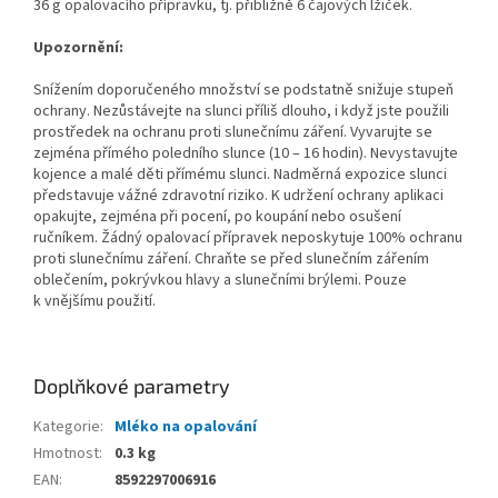
36 g opalovacího přípravku, tj. přibližně 6 čajových lžiček.
Upozornění:
Snížením doporučeného množství se podstatně snižuje stupeň
ochrany. Nezůstávejte na slunci příliš dlouho, i když jste použili
prostředek na ochranu proti slunečnímu záření. Vyvarujte se
zejména přímého poledního slunce (10 – 16 hodin). Nevystavujte
kojence a malé děti přímému slunci. Nadměrná expozice slunci
představuje vážné zdravotní riziko. K udržení ochrany aplikaci
opakujte, zejména při pocení, po koupání nebo osušení
ručníkem. Žádný opalovací přípravek neposkytuje 100% ochranu
proti slunečnímu záření. Chraňte se před slunečním zářením
oblečením, pokrývkou hlavy a slunečními brýlemi. Pouze
k vnějšímu použití.
Doplňkové parametry
Kategorie
:
Mléko na opalování
Hmotnost
:
0.3 kg
EAN
:
8592297006916