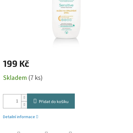
199 Kč
Měrná
Skladem
(7 ks)
cena:
Přidat do košíku
Detailní informace