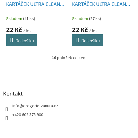
KARTÁČEK ULTRA CLEAN
KARTÁČEK ULTRA CLEAN
SOFT 1 KS
ULTRASOFT 1 KS
Skladem
(41 ks)
Skladem
(27 ks)
22 Kč
22 Kč
/ ks
/ ks
Do košíku
Do košíku
16
položek celkem
O
v
l
Z
á
á
d
p
a
a
Kontakt
c
t
í
info
@
drogerie-vanura.cz
í
p
r
+420 602 378 900
v
k
y
v