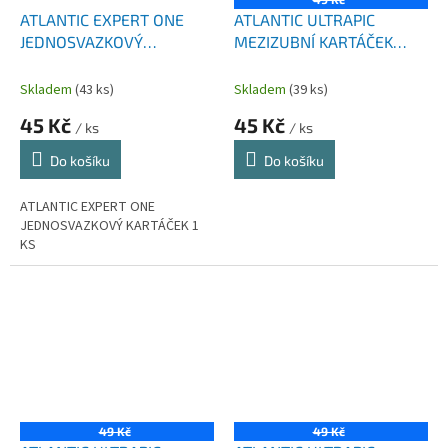
ATLANTIC EXPERT ONE
ATLANTIC ULTRAPIC
JEDNOSVAZKOVÝ
MEZIZUBNÍ KARTÁČEK
KARTÁČEK 1 KS
ZAHNUTÝ 0,4 MM 6 KS
Skladem
(43 ks)
Skladem
(39 ks)
45 Kč
45 Kč
/ ks
/ ks
Do košíku
Do košíku
ATLANTIC EXPERT ONE
JEDNOSVAZKOVÝ KARTÁČEK 1
KS
49 Kč
49 Kč