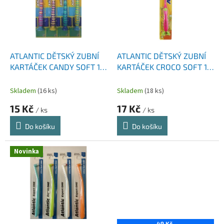
i
r
s
o
p
d
r
u
o
k
d
t
ATLANTIC DĚTSKÝ ZUBNÍ
ATLANTIC DĚTSKÝ ZUBNÍ
u
ů
KARTÁČEK CANDY SOFT 1
KARTÁČEK CROCO SOFT 1
k
KS
KS
t
Skladem
(16 ks)
Skladem
(18 ks)
ů
15 Kč
17 Kč
/ ks
/ ks
Do košíku
Do košíku
Novinka
49 Kč