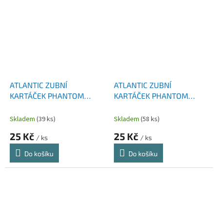
ATLANTIC ZUBNÍ
ATLANTIC ZUBNÍ
KARTÁČEK PHANTOM
KARTÁČEK PHANTOM
MEDIUM 1 KS
SOFT 1 KS
Skladem
(39 ks)
Skladem
(58 ks)
25 Kč
25 Kč
/ ks
/ ks
Do košíku
Do košíku