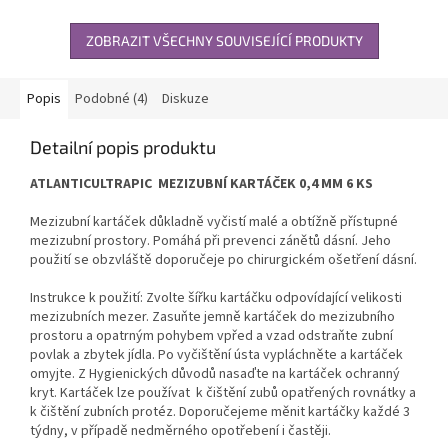
ZOBRAZIT VŠECHNY SOUVISEJÍCÍ PRODUKTY
Popis
Podobné (4)
Diskuze
Detailní popis produktu
ATLANTICULTRAPIC MEZIZUBNÍ KARTÁČEK 0,4 MM 6 KS
Mezizubní kartáček důkladně vyčistí malé a obtížně přístupné
mezizubní prostory. Pomáhá při prevenci zánětů dásní. Jeho
použití se obzvláště doporučeje po chirurgickém ošetření dásní.
Instrukce k použití: Zvolte šířku kartáčku odpovídající velikosti
mezizubních mezer. Zasuňte jemně kartáček do mezizubního
prostoru a opatrným pohybem vpřed a vzad odstraňte zubní
povlak a zbytek jídla. Po vyčištění ústa vypláchněte a kartáček
omyjte. Z Hygienických důvodů nasaďte na kartáček ochranný
kryt. Kartáček lze používat k čištění zubů opatřených rovnátky a
k čištění zubních protéz. Doporučejeme měnit kartáčky každé 3
týdny, v případě nedměrného opotřebení i častěji.