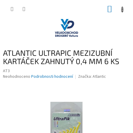
Přejít
NÁKUP
na
obsah
KOŠÍK
ATLANTIC ULTRAPIC MEZIZUBNÍ
KARTÁČEK ZAHNUTÝ 0,4 MM 6 KS
AT3
Průměrné
Neohodnoceno
Podrobnosti hodnocení
Značka:
Atlantic
hodnocení
produktu
je
0,0
z
5
hvězdiček.