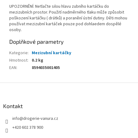
UPOZORNĚNÍ: Netlačte silou hlavu zubního kartáčku do
mezizubních prostor. Použití nadměrného tlaku může způsobit
poškození kartáčku ( drátků) a poranění ústní dutiny. Děti mohou
používat mezizubní kartáček pouze pod dohlaedem dospělé
osoby.
Doplňkové parametry
Kategorie
:
Mezizubní kartáčky
Hmotnost
:
0.2 kg
EAN
:
8594035001405
Z
á
p
a
Kontakt
t
info
@
drogerie-vanura.cz
í
+420 602 378 900