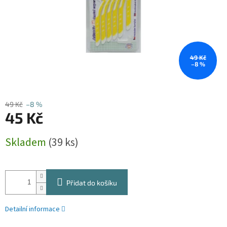
49 Kč
–8 %
49 Kč
–8 %
45 Kč
Měrná
Skladem
(39 ks)
cena:
Přidat do košíku
Detailní informace